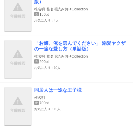
版）
椎名明
椎名明読み切りCollection
150pt
巻
お気に入り：4人
「お嬢、俺を選んでください」 溺愛ヤクザ
の一途な愛し方（単話版）
椎名明
椎名明読み切りCollection
200pt
巻
お気に入り：10人
同居人は一途な王子様
椎名明
700pt
巻
お気に入り：15人