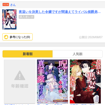
さん
夜這いを決意した令嬢ですが間違えてライバル侯爵弟のベッドにもぐりこんでしまいました
購入者レポ
参考になった(
0
)
公開日:2026/08/07
新着順
人気順