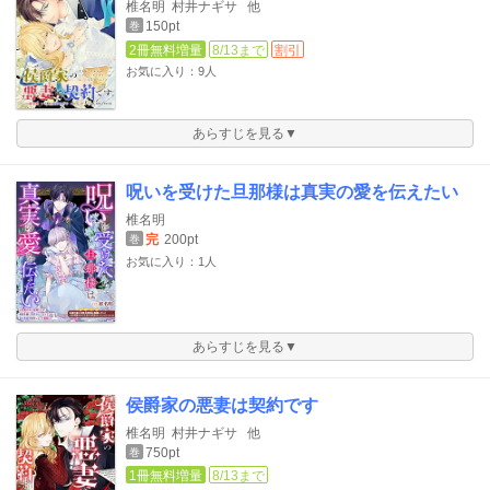
椎名明
村井ナギサ
他
150pt
巻
2冊無料増量
8/13まで
割引
お気に入り：9人
あらすじを見る▼
呪いを受けた旦那様は真実の愛を伝えたい
椎名明
完
200pt
巻
お気に入り：1人
あらすじを見る▼
侯爵家の悪妻は契約です
椎名明
村井ナギサ
他
750pt
巻
1冊無料増量
8/13まで