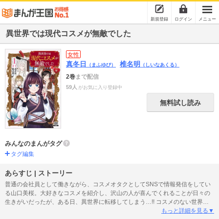
新規登録
ログイン
メニュー
異世界では現代コスメが無敵でした
女性
真冬日
椎名明
（まふゆび）
（しいなあくる）
2巻
まで配信
59人
がお気に入り登録中
無料試し読み
みんなのまんがタグ
タグ編集
あらすじ | ストーリー
普通の会社員として働きながら、コスメオタクとしてSNSで情報発信をしてい
る山口美桜。大好きなコスメを紹介し、沢山の人が喜んでくれることが日々の
生きがいだったが、ある日、異世界に転移してしまう…!! コスメのない世界に
絶望しかけていたが、異世界の神を名乗る人物からスキル【コスメショップ】
もっと詳細を見る▼