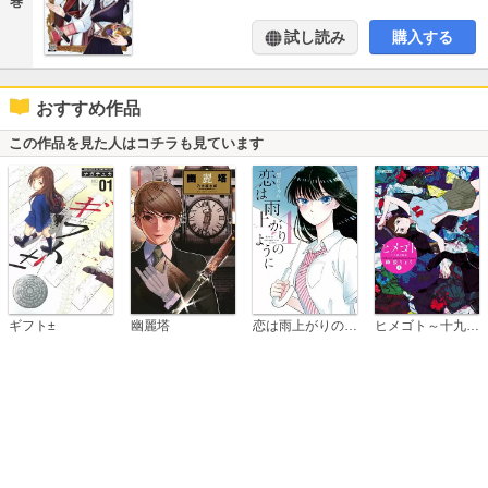
巻
試し読み
購入する
おすすめ作品
この作品を見た人はコチラも見ています
恋は雨上がりのように
ギフト±
幽麗塔
ヒメゴト～十九歳の制服～