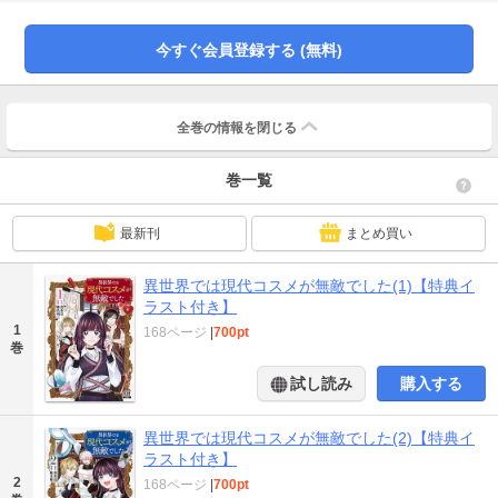
を授けられる。それは、現代のコスメを自由に購入できるスキルだったーー!?
今すぐ会員登録する (無料)
全巻の情報を
閉じる
巻一覧
最新刊
まとめ買い
異世界では現代コスメが無敵でした(1)【特典イ
ラスト付き】
1
168ページ
|
700pt
巻
試し読み
購入する
異世界では現代コスメが無敵でした(2)【特典イ
ラスト付き】
2
168ページ
|
700pt