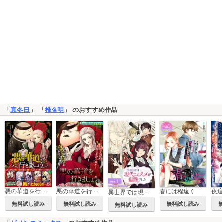
「
真冬日
」 「
椎名明
」 のおすすめ作品
悪の華道を行きましょう【コミックス版】
悪の華道を行きましょう
春には程遠く
異世界では現代コスメが無敵でした 分冊版
無料試し読み
無料試し読み
無料試し読み
無料試し読み