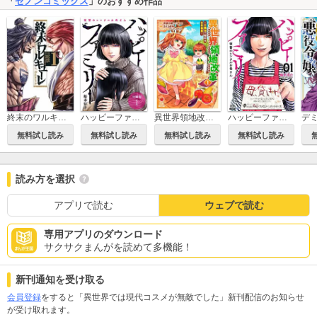
「
ゼノンコミックス
」のおすすめ作品
終末のワルキューレ
ハッピーファミリー 復讐のレンタルお母さん 分冊版
異世界領地改革～土魔法で始める公共事業～
ハッピーファミリー 復讐のレンタルお母さん
無料試し読み
無料試し読み
無料試し読み
無料試し読み
読み方を選択
アプリで読む
ウェブで読む
専用アプリのダウンロード
サクサクまんがを読めて多機能！
新刊通知を受け取る
会員登録
をすると「異世界では現代コスメが無敵でした」新刊配信のお知らせ
が受け取れます。