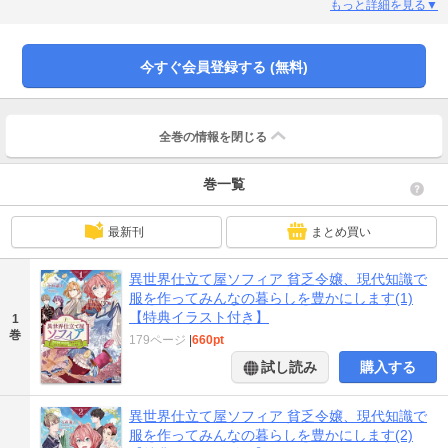
み…？ 貧乏令嬢が服の魔法でみんなを幸せにする、お仕事ファンタジー！
もっと詳細を見る▼
今すぐ会員登録する (無料)
全巻の情報を
閉じる
巻一覧
最新刊
まとめ買い
異世界仕立て屋ソフィア 貧乏令嬢、現代知識で
服を作ってみんなの暮らしを豊かにします(1)
【特典イラスト付き】
1
巻
179ページ
|
660pt
試し読み
購入する
異世界仕立て屋ソフィア 貧乏令嬢、現代知識で
服を作ってみんなの暮らしを豊かにします(2)