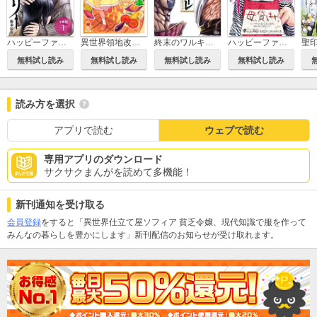
ハッピーファミリー 復讐のレンタルお母さん 分冊版
異世界領地改革～土魔法で始める公共事業～
終末のワルキューレ
ハッピーファミリー 復讐のレンタルお母さん
無料試し読み
無料試し読み
無料試し読み
無料試し読み
読み方を選択
アプリで読む
ウェブで読む
専用アプリのダウンロード
サクサクまんがを読めて多機能！
新刊通知を受け取る
会員登録
をすると「異世界仕立て屋ソフィア 貧乏令嬢、現代知識で服を作って
みんなの暮らしを豊かにします」新刊配信のお知らせが受け取れます。