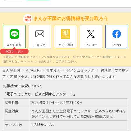
まんが王国のお得情報を受け取ろう
友だち追加
メルマガ
アプリ通知
フォロー
いいね
限定クーポン
※通知する情報およびタイミングが異なりますので、併せて受け取ることをお勧めします。 ※
通知をしないキャンペーンもあります。ご了承ください。
まんが王国
今仲華月
青年漫画
ゼノンコミックス
異世界仕立て屋ソ
フィア 貧乏令嬢、現代知識で服を作ってみんなの暮らしを豊かにします
お得感No.1表記について
「電子コミックサービスに関するアンケート」
調査期間
2026年3月6日～2026年3月18日
調査対象
まんが王国または主要電子コミックサービスのうちいずれか
をメイン且つ有料で利用している20歳～69歳の男女
サンプル数
1,236サンプル