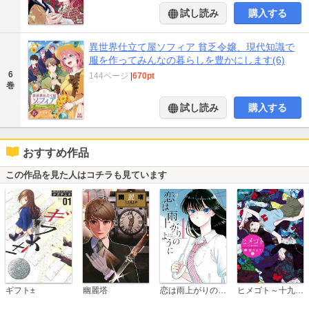
試し読み
購入する
異世界仕立て屋ソフィア 貧乏令嬢、現代知識で
服を作ってみんなの暮らしを豊かにします(6)
6
144ページ
|
670pt
巻
試し読み
購入する
おすすめ作品
この作品を見た人はコチラも見ています
恋は雨上がりのように
ギフト±
幽麗塔
ヒメゴト～十九歳の制服～