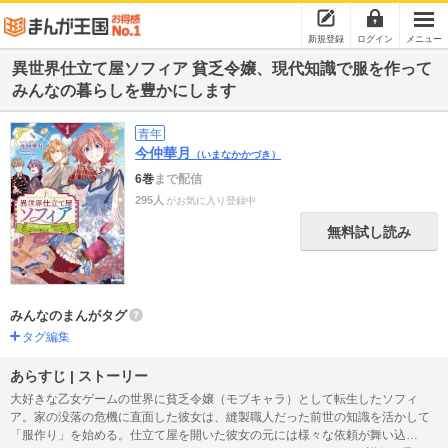
新規登録
ログイン
メニュー
異世界仕立て屋ソフィア 貧乏令嬢、現代知識で服を作って
みんなの暮らしを豊かにします
青年
今仲華月
（いまなかかづき）
6巻
まで配信
295人
がお気に入り登録中
無料試し読み
みんなのまんがタグ
タグ編集
あらすじ | ストーリー
大好きな乙女ゲームの世界に貧乏令嬢（モブキャラ）として転生したソフィ
ア。家の没落の危機に直面した彼女は、縫製職人だった前世の知識を活かして
「服作り」を始める。仕立て屋を開いた彼女の元には様々な依頼が舞い込