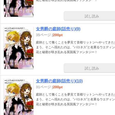
花と秘密が咲き乱れる英国風ファンタジー！
試し読み
女男爵の庭師(話売り)(9)
35ページ |
200pt
庭師として働くことを夢見て首都リットンへやってきた
まう。そこへ現れたのは、”バロネス”と名乗るウエディン
花と秘密が咲き乱れる英国風ファンタジー！
試し読み
女男爵の庭師(話売り)(10)
31ページ |
200pt
庭師として働くことを夢見て首都リットンへやってきた
まう。そこへ現れたのは、”バロネス”と名乗るウエディン
花と秘密が咲き乱れる英国風ファンタジー！