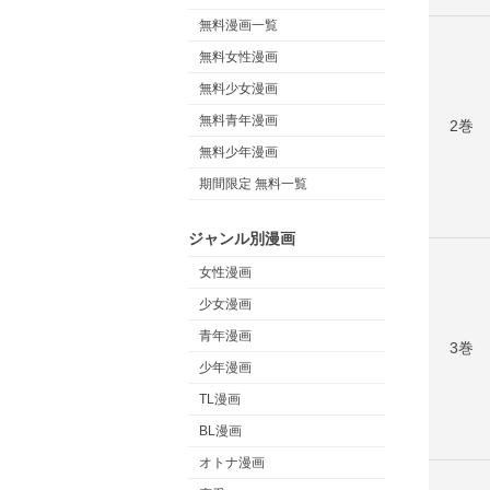
無料漫画一覧
無料女性漫画
無料少女漫画
無料青年漫画
2巻
無料少年漫画
期間限定 無料一覧
ジャンル別漫画
女性漫画
少女漫画
青年漫画
3巻
少年漫画
TL漫画
BL漫画
オトナ漫画