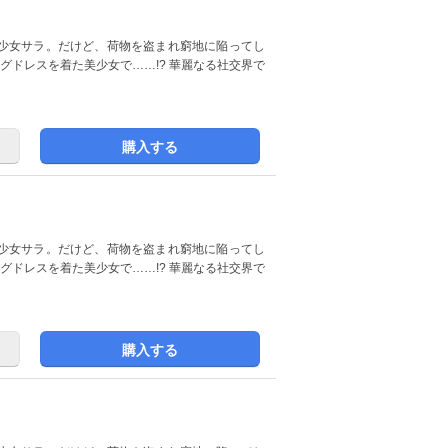
少女サラ。だけど、荷物を盗まれ窮地に陥ってし
グドレスを着た美少女で……!? 華麗なる社交界で
購入する
少女サラ。だけど、荷物を盗まれ窮地に陥ってし
グドレスを着た美少女で……!? 華麗なる社交界で
購入する