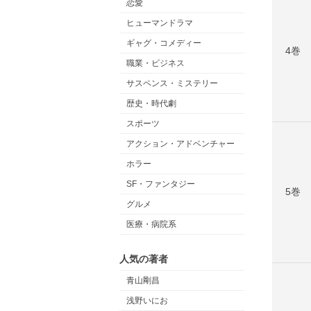
恋愛
ヒューマンドラマ
ギャグ・コメディー
4巻
職業・ビジネス
サスペンス・ミステリー
歴史・時代劇
スポーツ
アクション・アドベンチャー
ホラー
SF・ファンタジー
5巻
グルメ
医療・病院系
人気の著者
青山剛昌
浅野いにお