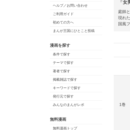
「女
ヘルプ／お問い合わせ
庭師
ご利用ガイド
現れた
初めての方へ
国風
まんが王国にひとこと投稿
漫画を探す
条件で探す
テーマで探す
著者で探す
掲載雑誌で探す
キーワードで探す
発行元で探す
1巻
みんなのまんがレポ
無料漫画
無料漫画トップ