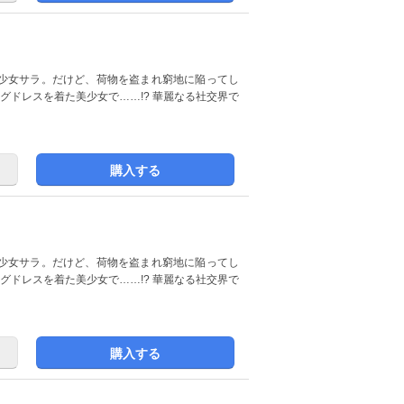
少女サラ。だけど、荷物を盗まれ窮地に陥ってし
グドレスを着た美少女で……!? 華麗なる社交界で
購入する
少女サラ。だけど、荷物を盗まれ窮地に陥ってし
グドレスを着た美少女で……!? 華麗なる社交界で
購入する