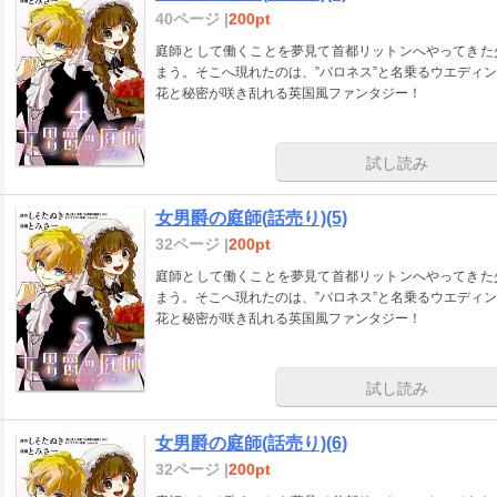
40ページ |
200pt
庭師として働くことを夢見て首都リットンへやってきた
まう。そこへ現れたのは、”バロネス”と名乗るウエディン
花と秘密が咲き乱れる英国風ファンタジー！
試し読み
女男爵の庭師(話売り)(5)
32ページ |
200pt
庭師として働くことを夢見て首都リットンへやってきた
まう。そこへ現れたのは、”バロネス”と名乗るウエディン
花と秘密が咲き乱れる英国風ファンタジー！
試し読み
女男爵の庭師(話売り)(6)
32ページ |
200pt