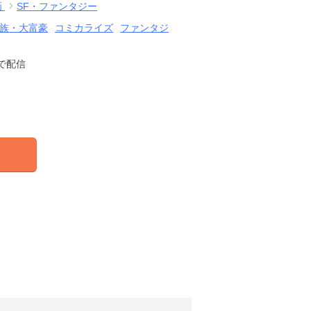
画
SF・ファンタジー
族・大富豪
コミカライズ
ファンタジ
で配信