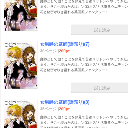
庭師として働くことを夢見て首都リットンへやってきた
まう。そこへ現れたのは、”バロネス”と名乗るウエディン
花と秘密が咲き乱れる英国風ファンタジー！
試し読み
女男爵の庭師(話売り)(7)
36ページ |
200pt
庭師として働くことを夢見て首都リットンへやってきた
まう。そこへ現れたのは、”バロネス”と名乗るウエディン
花と秘密が咲き乱れる英国風ファンタジー！
試し読み
女男爵の庭師(話売り)(8)
35ページ |
200pt
庭師として働くことを夢見て首都リットンへやってきた
まう。そこへ現れたのは、”バロネス”と名乗るウエディン