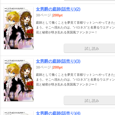
女男爵の庭師(話売り)(2)
38ページ |
200pt
庭師として働くことを夢見て首都リットンへやってきた
まう。そこへ現れたのは、”バロネス”と名乗るウエディン
花と秘密が咲き乱れる英国風ファンタジー！
試し読み
女男爵の庭師(話売り)(3)
38ページ |
200pt
庭師として働くことを夢見て首都リットンへやってきた
まう。そこへ現れたのは、”バロネス”と名乗るウエディン
花と秘密が咲き乱れる英国風ファンタジー！
試し読み
女男爵の庭師(話売り)(4)