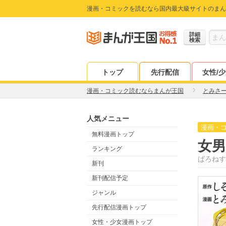
漫画・コミックを読むなら国内最大級サイトのまん
詳細
検索
トップ
先行配信
女性/
漫画・コミック読むならまんが王国
とみさ
人気メニュー
漫画・
無料漫画トップ
女男
ランキング
ばろねす
新刊
新刊配信予定
ジャンル
先行配信漫画トップ
女性・少女漫画トップ