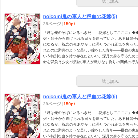
試し読み
noicomi鬼の軍人と稀血の花嫁(5)
25ページ |
150pt
「君は俺のそばにいるべきだ――花嫁としてここに」◆
嬢・麗子から虐げられる日々を送っていた。ある日麗子
になるが、祝言の夜あやかしに憑りつかれ正気を失った
れたのは満月のような美しい瞳をした青年――最強の鬼使
いう特別な血を持つ存在だといい、深月の身を守るため
命を背負う少女×最強の軍人が織りなす偽りの関係の行方は
品は電子コミック誌noicomi vol.142に収録されてい
試し読み
noicomi鬼の軍人と稀血の花嫁(6)
29ページ |
150pt
「君は俺のそばにいるべきだ――花嫁としてここに」◆
嬢・麗子から虐げられる日々を送っていた。ある日麗子
になるが、祝言の夜あやかしに憑りつかれ正気を失った
れたのは満月のような美しい瞳をした青年――最強の鬼使
いう特別な血を持つ存在だといい、深月の身を守るため