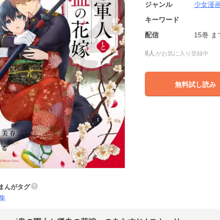
ジャンル
少女漫
キーワード
配信
15巻
ま
8人
がお気に入り登録中
無料試し読み
まんがタグ
集