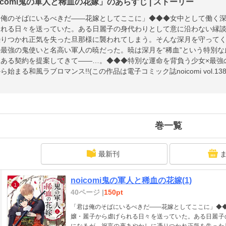
icomi鬼の軍人と稀血の花嫁」のあらすじ | ストーリー
は俺のそばにいるべきだ――花嫁としてここに」◆◆◆女中として働く
られる日々を送っていた。ある日麗子の身代わりとして意に沿わない縁
憑りつかれ正気を失った旦那様に襲われてしまう。そんな深月を守って
最強の鬼使いと名高い軍人の暁だった。暁は深月を“稀血”という特別
ある契約を提案してきて――…。◆◆◆特別な運命を背負う少女×最強
ら始まる和風ラブロマンス!!(この作品は電子コミック誌noicomi vol
い)
巻一覧
最新刊
noicomi鬼の軍人と稀血の花嫁(1)
40ページ |
150pt
「君は俺のそばにいるべきだ――花嫁としてここに」◆
嬢・麗子から虐げられる日々を送っていた。ある日麗子
になるが、祝言の夜あやかしに憑りつかれ正気を失った