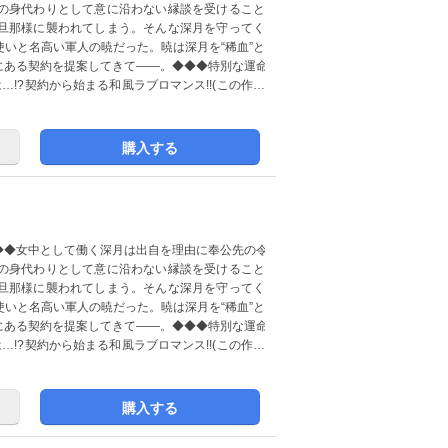
の身代わりとして意に沿わない縁談を受けること
旦那様に襲われてしまう。そんな深月を守ってく
いと名高い軍人の暁だった。暁は深月を“稀血”と
にある契約を提案してきて――。◆◆◆特別な運命
!?契約から始まる和風ラブロマンス!!(この作品
す。重複購入にご注意ください)
購入する
◆◆女中として働く深月は出自を理由に奉公先の令
の身代わりとして意に沿わない縁談を受けること
旦那様に襲われてしまう。そんな深月を守ってく
いと名高い軍人の暁だった。暁は深月を“稀血”と
にある契約を提案してきて――。◆◆◆特別な運命
!?契約から始まる和風ラブロマンス!!(この作品
す。重複購入にご注意ください)
購入する