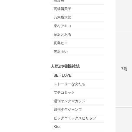
高野苺
高橋留美子
乃木坂太郎
東村アキコ
藤沢とおる
真島ヒロ
矢沢あい
人気の掲載雑誌
7巻
BE・LOVE
ストーリーな女たち
プチコミック
週刊ヤングマガジン
週刊少年ジャンプ
ビッグコミックスピリッツ
Kiss