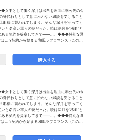
◆◆女中として働く深月は出自を理由に奉公先の令
の身代わりとして意に沿わない縁談を受けること
旦那様に襲われてしまう。そんな深月を守ってく
いと名高い軍人の暁だった。暁は深月を“稀血”と
にある契約を提案してきて――…。◆◆◆特別な運
…!?契約から始まる和風ラブロマンス!!(この作
ます。重複購入にご注意ください)
購入する
◆◆女中として働く深月は出自を理由に奉公先の令
の身代わりとして意に沿わない縁談を受けること
旦那様に襲われてしまう。そんな深月を守ってく
いと名高い軍人の暁だった。暁は深月を“稀血”と
にある契約を提案してきて――…。◆◆◆特別な運
…!?契約から始まる和風ラブロマンス!!(この作
ます。重複購入にご注意ください)