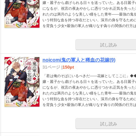
嬢・麗子から虐げられる日々を送っていた。ある日麗子
になるが、祝言の夜あやかしに憑りつかれ正気を失った
れたのは満月のような美しい瞳をした青年――最強の鬼使
いう特別な血を持つ存在だといい、深月の身を守るため
を背負う少女×最強の軍人が織りなす偽りの関係の行方は…
は電子コミック誌noicomi vol.148に収録されていま
試し読み
noicomi鬼の軍人と稀血の花嫁(9)
31ページ |
150pt
「君は俺のそばにいるべきだ――花嫁としてここに」◆
嬢・麗子から虐げられる日々を送っていた。ある日麗子
になるが、祝言の夜あやかしに憑りつかれ正気を失った
れたのは満月のような美しい瞳をした青年――最強の鬼使
いう特別な血を持つ存在だといい、深月の身を守るため
を背負う少女×最強の軍人が織りなす偽りの関係の行方は…
は電子コミック誌noicomi vol.150に収録されていま
試し読み