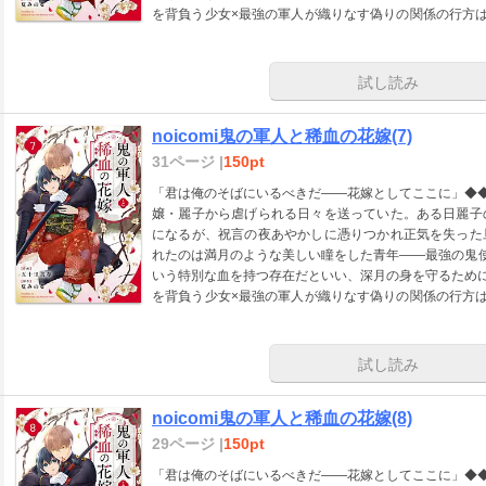
を背負う少女×最強の軍人が織りなす偽りの関係の行方は…
は電子コミック誌noicomi vol.144に収録されていま
試し読み
noicomi鬼の軍人と稀血の花嫁(7)
31ページ |
150pt
「君は俺のそばにいるべきだ――花嫁としてここに」◆
嬢・麗子から虐げられる日々を送っていた。ある日麗子
になるが、祝言の夜あやかしに憑りつかれ正気を失った
れたのは満月のような美しい瞳をした青年――最強の鬼使
いう特別な血を持つ存在だといい、深月の身を守るため
を背負う少女×最強の軍人が織りなす偽りの関係の行方は…
は電子コミック誌noicomi vol.146に収録されていま
試し読み
noicomi鬼の軍人と稀血の花嫁(8)
29ページ |
150pt
「君は俺のそばにいるべきだ――花嫁としてここに」◆