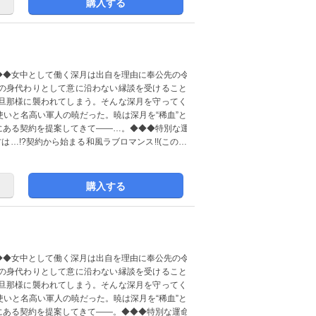
購入する
◆◆女中として働く深月は出自を理由に奉公先の令
の身代わりとして意に沿わない縁談を受けること
旦那様に襲われてしまう。そんな深月を守ってく
いと名高い軍人の暁だった。暁は深月を“稀血”と
にある契約を提案してきて――…。◆◆◆特別な運
…!?契約から始まる和風ラブロマンス!!(この作
ます。重複購入にご注意ください)
購入する
◆◆女中として働く深月は出自を理由に奉公先の令
の身代わりとして意に沿わない縁談を受けること
旦那様に襲われてしまう。そんな深月を守ってく
いと名高い軍人の暁だった。暁は深月を“稀血”と
にある契約を提案してきて――。◆◆◆特別な運命