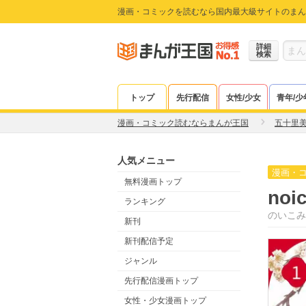
漫画・コミックを読むなら国内最大級サイトのまん
詳細
検索
トップ
先行配信
女性/少女
青年/少
漫画・コミック読むならまんが王国
五十里
人気メニュー
漫画・
無料漫画トップ
no
ランキング
のいこみ
新刊
新刊配信予定
ジャンル
先行配信漫画トップ
女性・少女漫画トップ