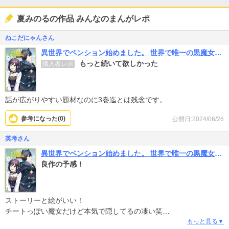
夏みのるの作品 みんなのまんがレポ
ねこだにゃんさん
異世界でペンション始めました。 世界で唯一の黒魔女ですが、この力はお客様のために使います。
もっと続いて欲しかった
購入者レポ
話が広がりやすい題材なのに3巻迄とは残念です。
参考になった(
0
)
公開日:2024/06/26
英考さん
異世界でペンション始めました。 世界で唯一の黒魔女ですが、この力はお客様のために使います。
良作の予感！
ストーリーと絵がいい！
チートっぽい魔女だけど本気で隠してるの凄い笑
この手の作品て結構最初に実力出して目立ってるけど、本当にペン
もっと見る▼