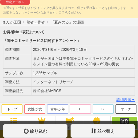
限定クーポン
※通知する情報およびタイミングが異なりますので、併せて受け取ることをお勧めします。 ※
通知をしないキャンペーンもあります。ご了承ください。
まんが王国
著者・作者
「夏みのる」の漫画
お得感No.1表記について
「電子コミックサービスに関するアンケート」
調査期間
2026年3月6日～2026年3月18日
調査対象
まんが王国または主要電子コミックサービスのうちいずれか
をメイン且つ有料で利用している20歳～69歳の男女
サンプル数
1,236サンプル
調査方法
インターネットリサーチ
調査委託先
株式会社MARCS
詳細表示▼
トップ
女性/少女
青年/少年
TL
BL
オトナ
無料
ジャンル
ランキング
新刊
来店ﾎﾟｲﾝﾄ
絞り込む
並べ替え
Copyright(c)Beaglee Inc. All Rights Reserved.