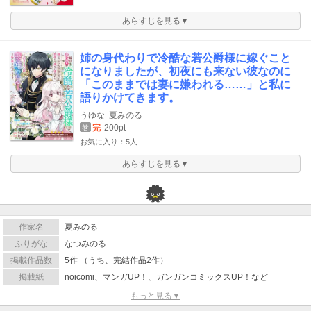
あらすじを見る▼
姉の身代わりで冷酷な若公爵様に嫁ぐこと
になりましたが、初夜にも来ない彼なのに
「このままでは妻に嫌われる……」と私に
語りかけてきます。
うゆな
夏みのる
完
200pt
巻
お気に入り：5人
あらすじを見る▼
作家名
夏みのる
ふりがな
なつみのる
掲載作品数
5作 （うち、完結作品2作）
掲載紙
noicomi、マンガUP！、ガンガンコミックスUP！など
もっと見る▼