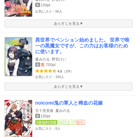
150pt
巻
お気に入り：66人
あらすじを見る▼
異世界でペンション始めました。 世界で唯
一の黒魔女ですが、この力はお客様のため
に使います。
夏みのる
野宮けい
完
700pt
巻
4.5
（2件）
お気に入り：183人
あらすじを見る▼
noicomi鬼の軍人と稀血の花嫁
五十里美春
夏みのる
150pt
巻
2冊無料増量
8/22まで
割引
お気に入り：8人