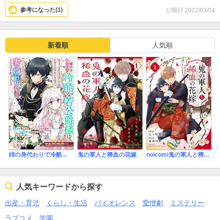
ションがやりたいんだろうな
参考になった(
1
)
公開日:2022/03/04
★★★★☆の理由は、背景が安っぽくてせっかくの人物がまる浮き
してるのが気になった
面白いのに表紙で損してる気がする
新着順
人気順
姉の身代わりで冷酷な若公爵様に嫁ぐことになりましたが、初夜にも来ない彼なのに「このままでは妻に嫌われる……」と私に語りかけてきます。
鬼の軍人と稀血の花嫁
noicomi鬼の軍人と稀血の花嫁
人気キーワードから探す
出産・育児
くらし・生活
バイオレンス
愛憎劇
ミステリー
ラブコメ
学園