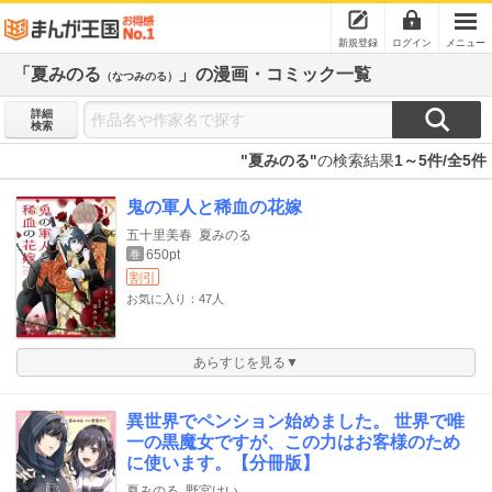
新規登録
ログイン
メニュー
「夏みのる
」の漫画・コミック一覧
（なつみのる）
詳細
検索
"夏みのる"
の検索結果
1～5件/全5件
鬼の軍人と稀血の花嫁
五十里美春
夏みのる
650pt
巻
割引
お気に入り：47人
あらすじを見る▼
異世界でペンション始めました。 世界で唯
一の黒魔女ですが、この力はお客様のため
に使います。【分冊版】
夏みのる
野宮けい