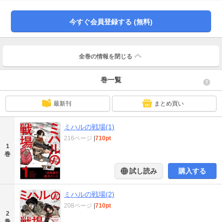
イパー・バディ・アクション！
今すぐ会員登録する (無料)
全巻の情報を
閉じる
巻一覧
最新刊
まとめ買い
ミハルの戦場(1)
216ページ
|
710pt
1
巻
試し読み
購入する
ミハルの戦場(2)
208ページ
|
710pt
2
巻