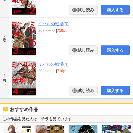
試し読み
購入する
ミハルの戦場(3)
208ページ
|
710pt
3
巻
試し読み
購入する
ミハルの戦場(4)
208ページ
|
710pt
4
巻
試し読み
購入する
おすすめ作品
この作品を見た人はコチラも見ています