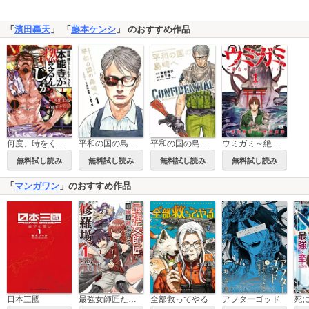
「
濱田轟天
」 「
藤本ケンシ
」 のおすすめ作品
何度、時をくりかえしても本能寺が燃えるんじゃが！？
平和の国の島崎へ
平和の国の島崎へ CONFIDENTIAL INFORMATION
ウミガミ～絶島のジェノサイド～
無料試し読み
無料試し読み
無料試し読み
無料試し読み
「
マンガワン
」のおすすめ作品
日本三國
最強女師匠たちが育成方針を巡って修羅場
全部救ってやる
アフターゴッド