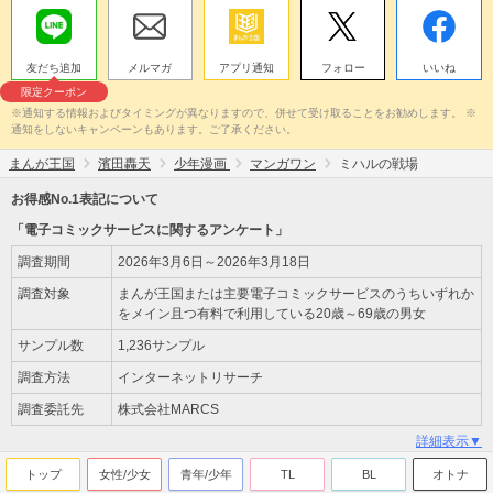
友だち追加
メルマガ
アプリ通知
フォロー
いいね
限定クーポン
※通知する情報およびタイミングが異なりますので、併せて受け取ることをお勧めします。 ※
通知をしないキャンペーンもあります。ご了承ください。
まんが王国
濱田轟天
少年漫画
マンガワン
ミハルの戦場
お得感No.1表記について
「電子コミックサービスに関するアンケート」
調査期間
2026年3月6日～2026年3月18日
調査対象
まんが王国または主要電子コミックサービスのうちいずれか
をメイン且つ有料で利用している20歳～69歳の男女
サンプル数
1,236サンプル
調査方法
インターネットリサーチ
調査委託先
株式会社MARCS
詳細表示▼
トップ
女性/少女
青年/少年
TL
BL
オトナ