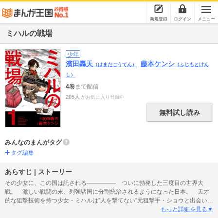
新規登録
ログイン
メニュー
ミハルの戦場
少年
濱田轟天
藤本ケンシ
（はまだごうてん）
（ふじもとけん
し）
4巻
まで配信
205人
がお気に入り登録中
無料試し読み
みんなのまんがタグ
タグ編集
あらすじ | ストーリー
その少女に、この国は託される――――― ついに勃発した三度目の世界大
戦。 激しい戦闘の末、列強諸国に分割統治されるようになった日本。 天才
的な狙撃技術を持つ少女・ミハルは”人を撃てない”元狙撃手・ショウと出会い、
国命を懸けた戦いへと導かれていく――― 戦場と化した日本を生き抜くスナ
もっと詳細を見る▼