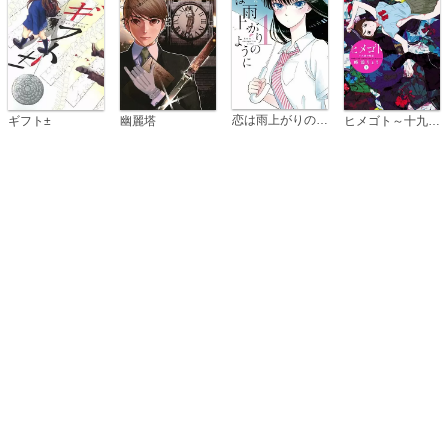
恋は雨上がりのように
ギフト±
幽麗塔
ヒメゴト～十九歳の制服～