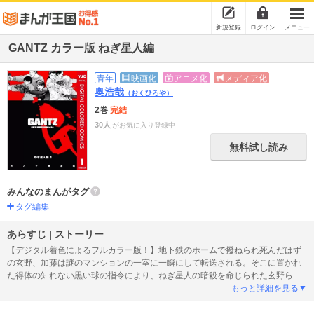
新規登録
ログイン
メニュー
GANTZ カラー版 ねぎ星人編
青年
映画化
アニメ化
メディア化
奥浩哉
（おくひろや）
2巻
完結
30人
がお気に入り登録中
無料試し読み
みんなのまんがタグ
タグ編集
あらすじ | ストーリー
【デジタル着色によるフルカラー版！】地下鉄のホームで撥ねられ死んだはず
の玄野、加藤は謎のマンションの一室に一瞬にして転送される。そこに置かれ
た得体の知れない黒い球の指令により、ねぎ星人の暗殺を命じられた玄野ら
は、状況を把握できないままねぎ星人の元へと転送される。マンションにいた
もっと詳細を見る▼
仲間によってねぎ星人は殺されるが、新たなねぎ星人が現れ…。