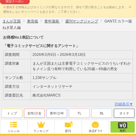
限定クーポン
※通知する情報およびタイミングが異なりますので、併せて受け取ることをお勧めします。 ※
通知をしないキャンペーンもあります。ご了承ください。
まんが王国
奥浩哉
青年漫画
週刊ヤングジャンプ
GANTZ カラー版
ねぎ星人編
お得感No.1表記について
「電子コミックサービスに関するアンケート」
調査期間
2026年3月6日～2026年3月18日
調査対象
まんが王国または主要電子コミックサービスのうちいずれか
をメイン且つ有料で利用している20歳～69歳の男女
サンプル数
1,236サンプル
調査方法
インターネットリサーチ
調査委託先
株式会社MARCS
詳細表示▼
トップ
女性/少女
青年/少年
TL
BL
オトナ
無料
ジャンル
ランキング
新刊
来店ﾎﾟｲﾝﾄ