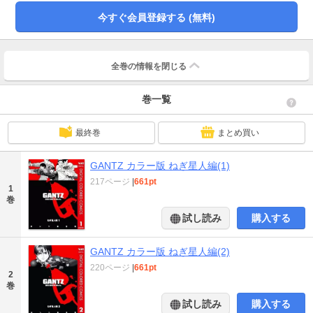
今すぐ会員登録する (無料)
全巻の情報を
閉じる
巻一覧
最終巻
まとめ買い
GANTZ カラー版 ねぎ星人編(1)
217ページ
|
661pt
1
巻
試し読み
購入する
GANTZ カラー版 ねぎ星人編(2)
220ページ
|
661pt
2
巻
試し読み
購入する