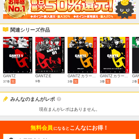
関連シリーズ作品
GANTZ:E
GANTZ
GANTZ カラー版 田中星人編
GANTZ カラー版 あばれんぼう星人・おこりんぼう星人編
9巻
37巻
完
3巻
完
3巻
完
2巻
みんなのまんがレポ
現在まんがレポはありません。
無料会員
こんなにお得！
になると