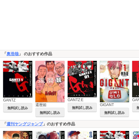
「
奥浩哉
」 のおすすめ作品
GANTZ:E
GA
GANTZ
還暦姫
GIGANT
無料試し読み
無料試し読み
無料試し読み
無料試し読み
「
週刊ヤングジャンプ
」のおすすめ作品