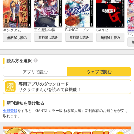
王立魔法学園の最下生～貧困街上がりの最強魔法師、貴族だらけの学園で無双する～
BUNGO―ブンゴ―
キングダム
GANTZ
ヤ
無料試し読み
無料試し読み
無料試し読み
無料試し読み
読み方を選択
アプリで読む
ウェブで読む
専用アプリのダウンロード
サクサクまんがを読めて多機能！
新刊通知を受け取る
会員登録
をすると「GANTZ カラー版 ねぎ星人編」新刊配信のお知らせが受け
取れます。