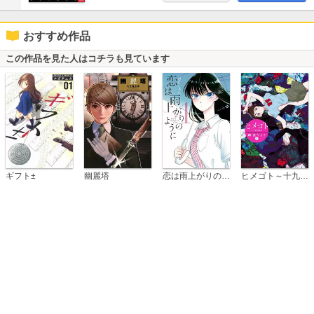
おすすめ作品
この作品を見た人はコチラも見ています
恋は雨上がりのように
ギフト±
幽麗塔
ヒメゴト～十九歳の制服～