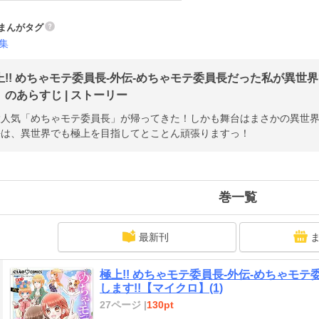
まんがタグ
集
上!! めちゃモテ委員長-外伝-めちゃモテ委員長だった私が異世
」のあらすじ | ストーリー
大人気「めちゃモテ委員長」が帰ってきた！しかも舞台はまさかの異世
長は、異世界でも極上を目指してとことん頑張りますっ！
巻一覧
最新刊
極上!! めちゃモテ委員長-外伝-めちゃモ
します!!【マイクロ】(1)
27ページ |
130pt