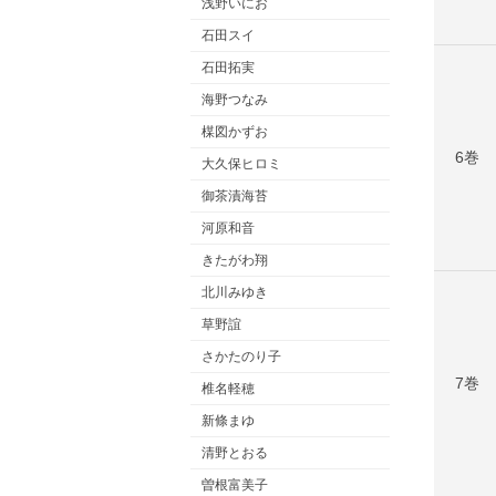
浅野いにお
石田スイ
石田拓実
海野つなみ
楳図かずお
6巻
大久保ヒロミ
御茶漬海苔
河原和音
きたがわ翔
北川みゆき
草野誼
さかたのり子
7巻
椎名軽穂
新條まゆ
清野とおる
曽根富美子