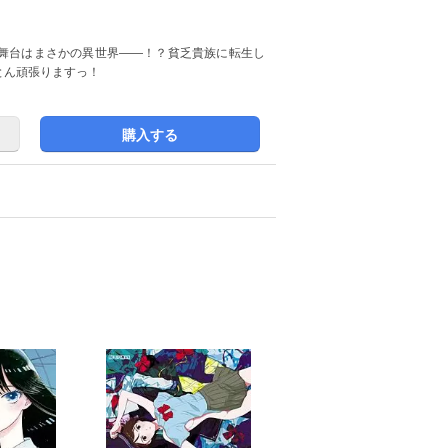
舞台はまさかの異世界――！？貧乏貴族に転生し
とん頑張りますっ！
購入する