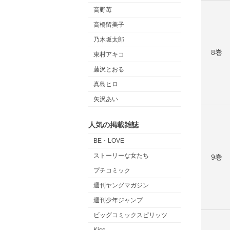
高野苺
高橋留美子
乃木坂太郎
8巻
東村アキコ
藤沢とおる
真島ヒロ
矢沢あい
人気の掲載雑誌
BE・LOVE
ストーリーな女たち
9巻
プチコミック
週刊ヤングマガジン
週刊少年ジャンプ
ビッグコミックスピリッツ