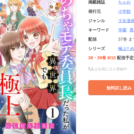
掲載雑誌
ちゃお
発行元
小学館
ジャンル
少女漫
キーワード
学園
異
配信
37巻
ま
シリーズ
極上!!
38・39巻 8/10
配信予定
5人
がお気に入り登録中
無料試し読み