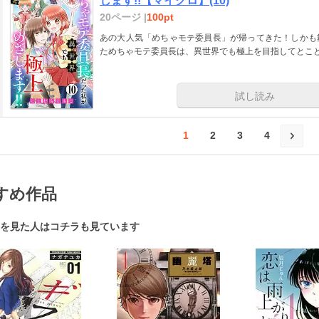
します!!【マイクロ】(10)
20ページ |
100pt
あの大人気「めちゃモテ委員長」が帰ってきた！しかも
ためちゃモテ委員長は、異世界でも極上を目指してとこ
試し読み
1
2
3
4
すめ作品
を見た人はコチラも見ています