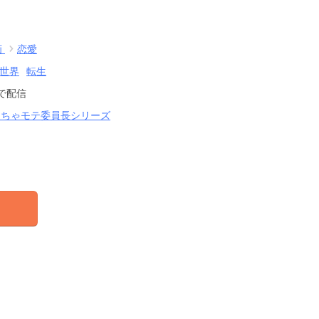
画
恋愛
世界
転生
で配信
 めちゃモテ委員長シリーズ