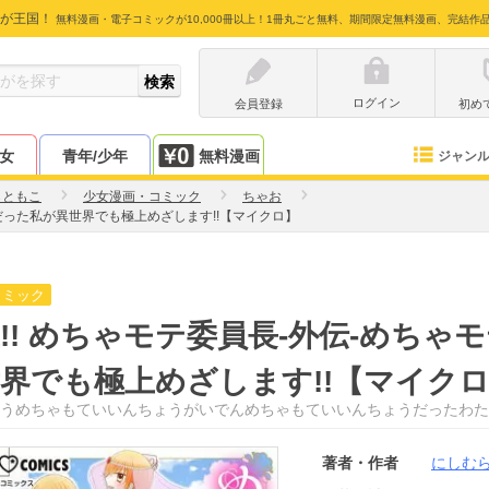
が王国！
無料漫画・電子コミックが10,000冊以上！1冊丸ごと無料、期間限定無料漫画、完結作
ログイン
会員登録
初め
少女
青年/少年
無料漫画
ジャン
らともこ
少女漫画・コミック
ちゃお
長だった私が異世界でも極上めざします!!【マイクロ】
コミック
!! めちゃモテ委員長-外伝-めち
界でも極上めざします!!【マイク
うめちゃもていいんちょうがいでんめちゃもていいんちょうだったわた
著者・作者
にしむ