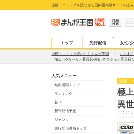
漫画・コミックを読むなら国内最大級サイトのまん
詳細
検索
トップ
先行配信
女性/
漫画・コミック読むならまんが王国
にしむ
極上!! めちゃモテ委員長-外伝-めちゃモテ委員
人気メニュー
漫画・
無料漫画トップ
極上
ランキング
異世
新刊
新刊配信予定
ごくじょ
ジャンル
先行配信漫画トップ