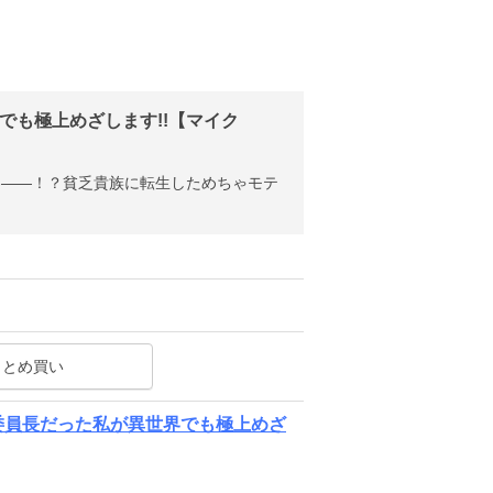
界でも極上めざします!!【マイク
界――！？貧乏貴族に転生しためちゃモテ
まとめ買い
テ委員長だった私が異世界でも極上めざ