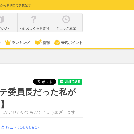
品から新刊まで多数配信！
チェック履歴
ての方へ
ヘルプ/よくある質問
ル
ランキング
新刊
来店ポイント
ゃモテ委員長だった私が
ロ】
しがいせかいでもごくじょうめざします
らともこ
（にしむらともこ）