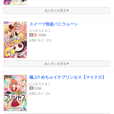
あらすじを見る▼
スイーツ怪盗バニラムーン
にしむらともこ
完
530pt
巻
お気に入り：17人
あらすじを見る▼
極上!! めちゃイケプリンセス【マイクロ】
にしむらともこ
110pt
巻
お気に入り：2人