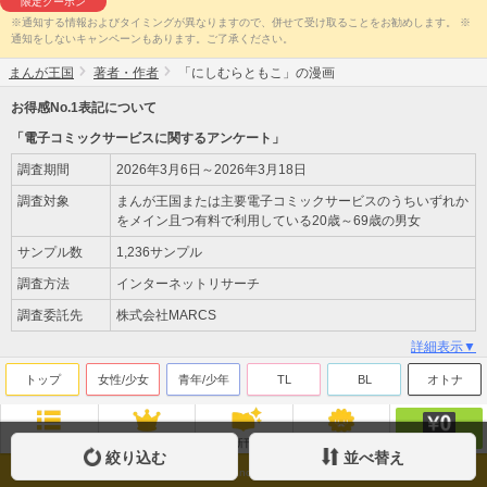
限定クーポン
※通知する情報およびタイミングが異なりますので、併せて受け取ることをお勧めします。 ※
通知をしないキャンペーンもあります。ご了承ください。
まんが王国
著者・作者
「にしむらともこ」の漫画
お得感No.1表記について
「電子コミックサービスに関するアンケート」
調査期間
2026年3月6日～2026年3月18日
調査対象
まんが王国または主要電子コミックサービスのうちいずれか
をメイン且つ有料で利用している20歳～69歳の男女
サンプル数
1,236サンプル
調査方法
インターネットリサーチ
調査委託先
株式会社MARCS
詳細表示▼
トップ
女性/少女
青年/少年
TL
BL
オトナ
無料
ジャンル
ランキング
新刊
来店ﾎﾟｲﾝﾄ
絞り込む
並べ替え
Copyright(c)Beaglee Inc. All Rights Reserved.