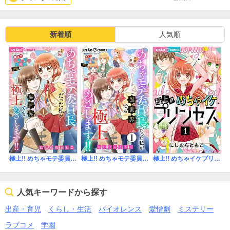
新着順
人気順
極上!! めちゃモテ委員長-外伝-めちゃモテ委員長だった私が異世界でも極上めざします!
極上!! めちゃモテ委員長-外伝-めちゃモテ委員長だった私が異世界でも極上めざします!!【マイクロ】
極上!! めちゃイケプリンセス
人気キーワードから探す
出産・育児
くらし・生活
バイオレンス
愛憎劇
ミステリー
ラブコメ
学園