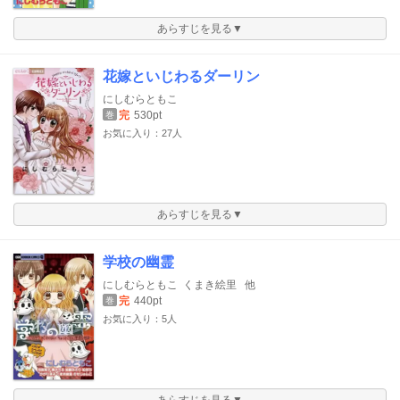
あらすじを見る▼
花嫁といじわるダーリン
にしむらともこ
完
530pt
巻
お気に入り：27人
あらすじを見る▼
学校の幽霊
にしむらともこ
くまき絵里
他
完
440pt
巻
お気に入り：5人