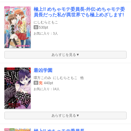
極上!! めちゃモテ委員長-外伝-めちゃモテ委
員長だった私が異世界でも極上めざします!
にしむらともこ
530pt
巻
お気に入り：3人
あらすじを見る▼
最凶学園
環方このみ
にしむらともこ
他
完
440pt
巻
お気に入り：14人
あらすじを見る▼