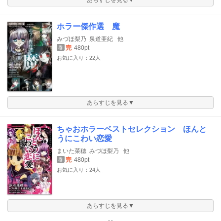
あらすじを見る▼
ホラー傑作選 魔
みづほ梨乃
泉道亜紀
他
完
480pt
巻
お気に入り：22人
あらすじを見る▼
ちゃおホラーベストセレクション ほんと
うにこわい恋愛
まいた菜穂
みづほ梨乃
他
完
480pt
巻
お気に入り：24人
あらすじを見る▼