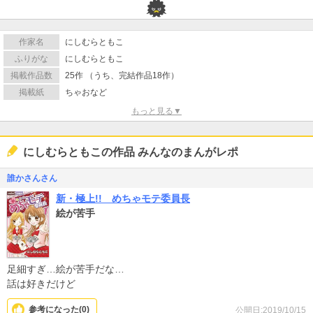
作家名
にしむらともこ
ふりがな
にしむらともこ
掲載作品数
25作 （うち、完結作品18作）
掲載紙
ちゃおなど
もっと見る▼
にしむらともこの作品 みんなのまんがレポ
誰かさんさん
新・極上!! めちゃモテ委員長
絵が苦手
足細すぎ…絵が苦手だな…
話は好きだけど
参考になった(
0
)
公開日:2019/10/15