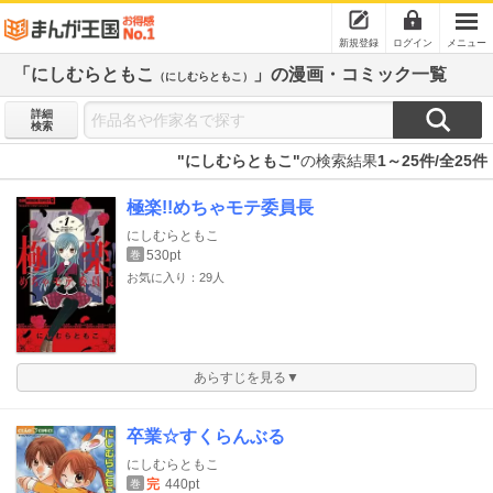
新規登録
ログイン
メニュー
「にしむらともこ
」の漫画・コミック一覧
（にしむらともこ）
詳細
検索
"にしむらともこ"
の検索結果
1～25件/全25件
極楽!!めちゃモテ委員長
にしむらともこ
530pt
巻
お気に入り：29人
あらすじを見る▼
卒業☆すくらんぶる
にしむらともこ
完
440pt
巻