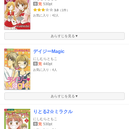
完
530pt
巻
3.0
（1件）
お気に入り：42人
あらすじを見る▼
デイジーMagic
にしむらともこ
完
440pt
巻
お気に入り：4人
あらすじを見る▼
りとる2☆ミラクル
にしむらともこ
完
530pt
巻