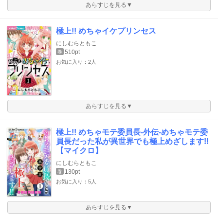
あらすじを見る▼
極上!! めちゃイケプリンセス
にしむらともこ
510pt
巻
お気に入り：2人
あらすじを見る▼
極上!! めちゃモテ委員長-外伝-めちゃモテ委
員長だった私が異世界でも極上めざします!!
【マイクロ】
にしむらともこ
130pt
巻
お気に入り：5人
あらすじを見る▼