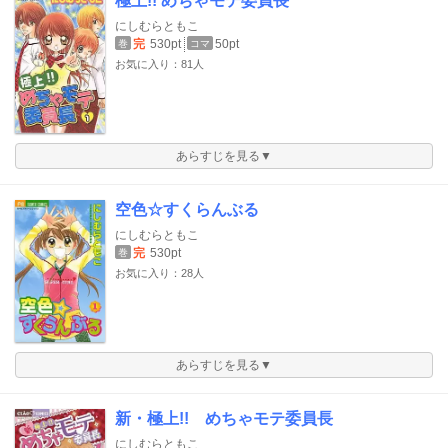
極上!! めちゃモテ委員長
にしむらともこ
完
530pt
50pt
巻
コマ
お気に入り：81人
あらすじを見る▼
空色☆すくらんぶる
にしむらともこ
完
530pt
巻
お気に入り：28人
あらすじを見る▼
新・極上!! めちゃモテ委員長
にしむらともこ