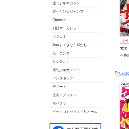
週刊少年マガジン
週刊ヤングジャンプ
Cheese!
別冊マーガレット
ベツコミ
女性
Jourすてきな主婦たち
モーニング
今井
Sho-Comi
週刊少年サンデー
「
ちゃお
ヤングキング
デザート
漫画アクション
モバフラ
ビックコミックスペリオール