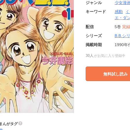
ジャンル
少女漫
キーワード
感動
く
エ・ダ
配信
5巻
完
シリーズ
B.B.シ
掲載時期
1990年
30人
がお気に入り登録中
無料試し読み
まんがタグ