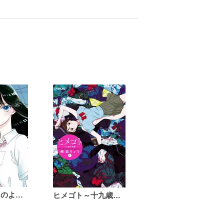
恋は雨上がりのように
ヒメゴト～十九歳の制服～