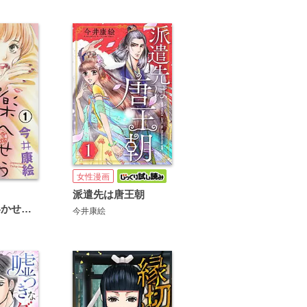
女性漫画
派遣先は唐王朝
極楽浄土へいかせましょう【マイクロ】
今井康絵