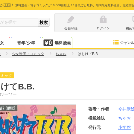
が王国！
無料漫画・電子コミックが10,000冊以上！1冊丸ごと無料、期間限定無料漫画、完結作
ログイン
会員登録
初め
少女
青年/少年
無料漫画
ジャン
絵
少女漫画・コミック
ちゃお
はじけてB.B.
コミック
けてB.B.
びーびー
著者・作者
今井康
掲載雑誌
ちゃお
発行元
小学館