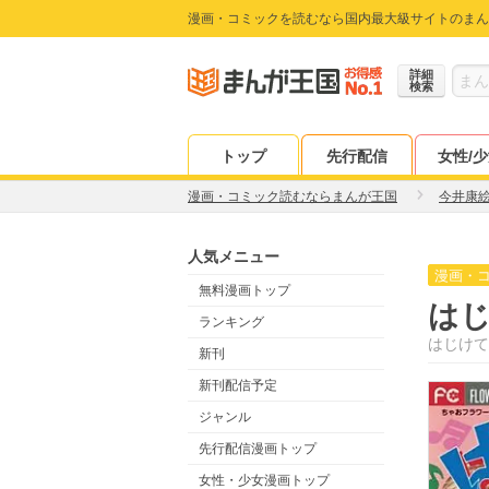
漫画・コミックを読むなら国内最大級サイトのまん
詳細
検索
トップ
先行配信
女性/
漫画・コミック読むならまんが王国
今井康
人気メニュー
漫画・
無料漫画トップ
はじ
ランキング
はじけて
新刊
新刊配信予定
ジャンル
先行配信漫画トップ
女性・少女漫画トップ