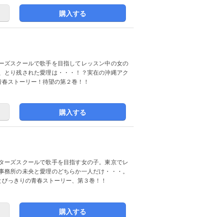
購入する
ーズスクールで歌手を目指してレッスン中の女の
、とり残された愛理は・・・！？実在の沖縄アク
青春ストーリー！待望の第２巻！！
購入する
ターズスクールで歌手を目指す女の子。東京でレ
事務所の未央と愛理のどちらか一人だけ・・・。
とびっきりの青春ストーリー、第３巻！！
購入する