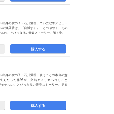
ル出身の女の子・石川愛理。ついに歌手デビュー
ルの瀬羅香は、「自滅する」 とつぶやく。その
デルの、とびっきりの青春ストーリー、第４巻。
購入する
ル出身の女の子・石川愛理。歌うことの本当の意
支えだった雅近が、突然アメリカへ行くこと
がモデルの、とびっきりの青春ストーリー、第５
購入する