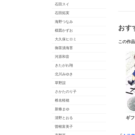
石田スイ
石田拓実
海野つなみ
おす
楳図かずお
大久保ヒロミ
この作品
御茶漬海苔
河原和音
きたがわ翔
北川みゆき
草野誼
さかたのり子
椎名軽穂
新條まゆ
ギフ
清野とおる
曽根富美子