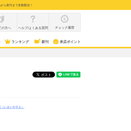
品から新刊まで多数配信！
チェック履歴
ての方へ
ヘルプ/よくある質問
ル
ランキング
新刊
来店ポイント
絵
（いまいやすえ）