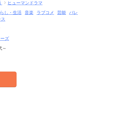
画
ヒューマンドラマ
らし・生活
音楽
ラブコメ
芸能
バレ
ンス
結
リーズ
代～