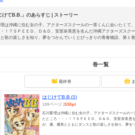
集
けてB.B.」のあらすじ | ストーリー
愛理は沖縄に住む女の子。アクターズスクールの一茶くんに会いたくて
・・！？ＳＰＥＥＤ、Ｄ＆Ｄ、安室奈美恵を生んだ沖縄アクターズスク
スと歌の楽しさを知り、夢をつかんでいくとびっきりの青春物語、第１
巻一覧
最終巻
はじけてB.B.(1)
189ページ |
530pt
石川愛理は沖縄に住む女の子。アクターズスクールの一
たところ・・・！？ＳＰＥＥＤ、Ｄ＆Ｄ、安室奈美恵
が、優、優美とともにダンスと歌の楽しさを知り、夢を