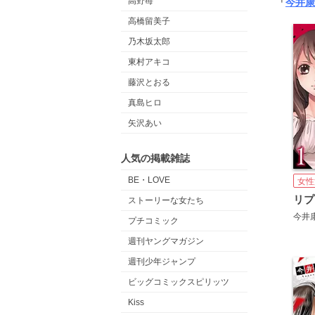
高野苺
「
今井康
高橋留美子
乃木坂太郎
東村アキコ
藤沢とおる
真島ヒロ
矢沢あい
人気の掲載雑誌
BE・LOVE
女性
ストーリーな女たち
今井
プチコミック
週刊ヤングマガジン
週刊少年ジャンプ
ビッグコミックスピリッツ
Kiss