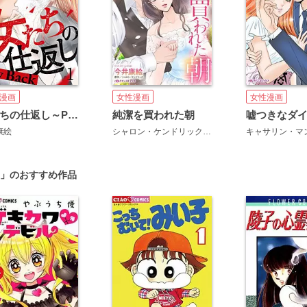
女性漫画
女性漫画
漫画
純潔を買われた朝
女たちの仕返し～Pay Back～
シャロン・ケンドリック
今井康絵
キャサリン・マ
康絵
」のおすすめ作品