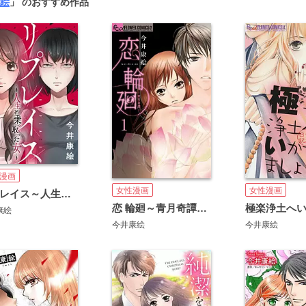
絵
」 のおすすめ作品
漫画
女性漫画
女性漫画
リプレイス～人生を乗っ取った女～
恋 輪廻～青月奇譚～【マイクロ】
康絵
今井康絵
今井康絵