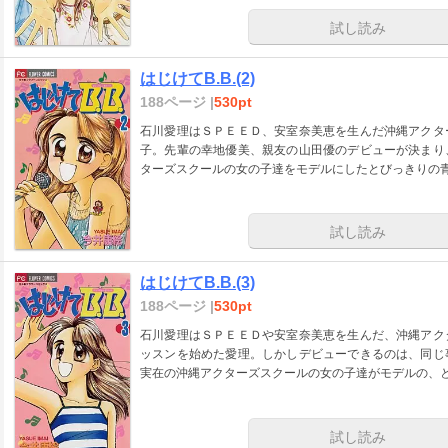
試し読み
はじけてB.B.(2)
188ページ |
530pt
石川愛理はＳＰＥＥＤ、安室奈美恵を生んだ沖縄アクタ
子。先輩の幸地優美、親友の山田優のデビューが決まり
ターズスクールの女の子達をモデルにしたとびっきりの
試し読み
はじけてB.B.(3)
188ページ |
530pt
石川愛理はＳＰＥＥＤや安室奈美恵を生んだ、沖縄アク
ッスンを始めた愛理。しかしデビューできるのは、同じ
実在の沖縄アクターズスクールの女の子達がモデルの、
試し読み