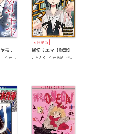
女性漫画
嘘つきなダイヤモンド
縁切りエマ【単話】
ン
今井康絵
とらふぐ
今井康絵
伊藤征章