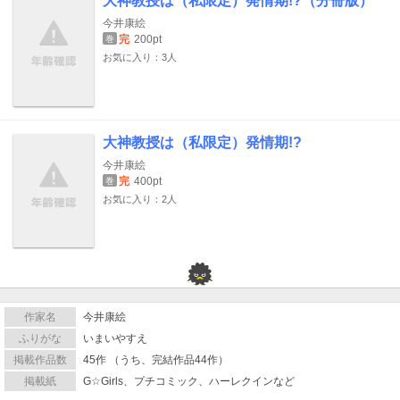
大神教授は（私限定）発情期!?（分冊版）
今井康絵
完
200pt
巻
お気に入り：3人
大神教授は（私限定）発情期!?
今井康絵
完
400pt
巻
お気に入り：2人
作家名
今井康絵
ふりがな
いまいやすえ
掲載作品数
45作 （うち、完結作品44作）
掲載紙
G☆Girls、プチコミック、ハーレクインなど