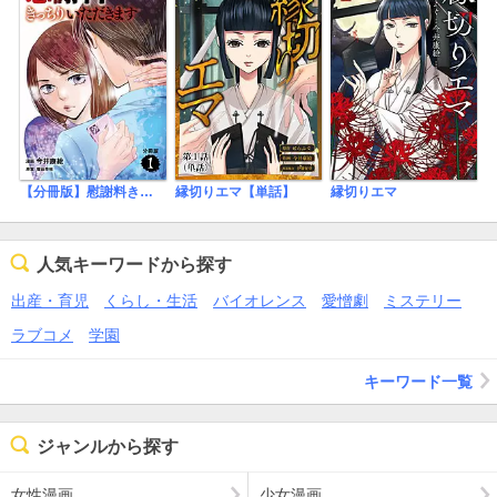
【分冊版】慰謝料きっちりいただきます
縁切りエマ【単話】
縁切りエマ
人気キーワードから探す
出産・育児
くらし・生活
バイオレンス
愛憎劇
ミステリー
ラブコメ
学園
キーワード一覧
ジャンルから探す
女性漫画
少女漫画