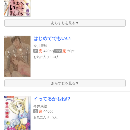
あらすじを見る▼
はじめてでもいい
今井康絵
完
420pt
完
50pt
巻
コマ
お気に入り：24人
あらすじを見る▼
イってるかもね!?
今井康絵
完
440pt
巻
お気に入り：2人