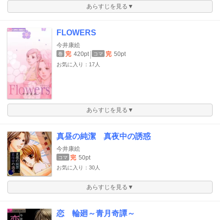
あらすじを見る▼
FLOWERS
今井康絵
完
420pt
完
50pt
巻
コマ
お気に入り：17人
あらすじを見る▼
真昼の純潔 真夜中の誘惑
今井康絵
完
50pt
コマ
お気に入り：30人
あらすじを見る▼
恋 輪廻～青月奇譚～