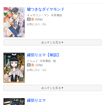
嘘つきなダイヤモンド
キャサリン・マン
今井康絵
完
500pt
巻
お気に入り：3人
あらすじを見る▼
縁切りエマ【単話】
とらふぐ
今井康絵
他
完
120pt
巻
お気に入り：1人
あらすじを見る▼
縁切りエマ