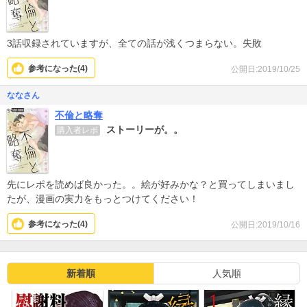
3話収録されていますが、全ての話が浅くつまらない。失敗
参考になった(
4
)
公開日:2019/10/25
ななさん
不倫と略奪
ストーリーが。。
購入者レポ
先にレポを読めば良かった。。絵が好みかな？と買ってしまいまし
たが、漫画の実力をもっとつけてください！
参考になった(
4
)
公開日:2019/10/16
新着順
人気順