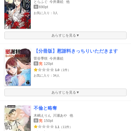
とらふぐ
今井康絵
他
690pt
巻
お気に入り：3人
あらすじを見る▼
【分冊版】慰謝料きっちりいただきます
菅谷季咲
今井康絵
完
120pt
巻
1.0
（1件）
お気に入り：34人
あらすじを見る▼
不倫と略奪
木嶋えりん
川瀬あや
他
完
150pt
巻
1.1
（11件）