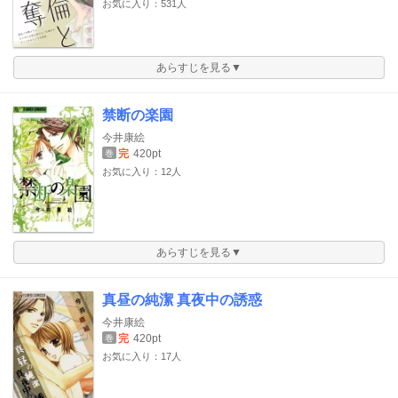
お気に入り：531人
あらすじを見る▼
禁断の楽園
今井康絵
完
420pt
巻
お気に入り：12人
あらすじを見る▼
真昼の純潔 真夜中の誘惑
今井康絵
完
420pt
巻
お気に入り：17人