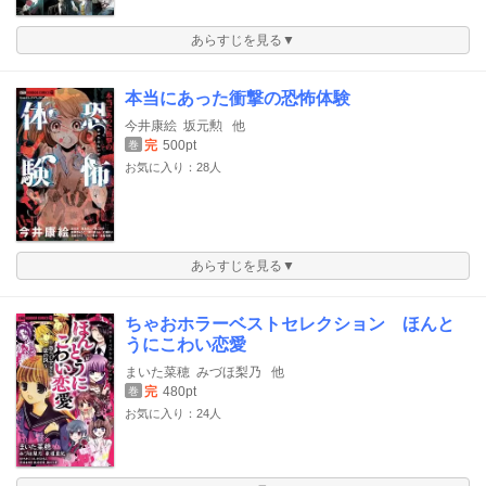
あらすじを見る▼
本当にあった衝撃の恐怖体験
今井康絵
坂元勲
他
完
500pt
巻
お気に入り：28人
あらすじを見る▼
ちゃおホラーベストセレクション ほんと
うにこわい恋愛
まいた菜穂
みづほ梨乃
他
完
480pt
巻
お気に入り：24人