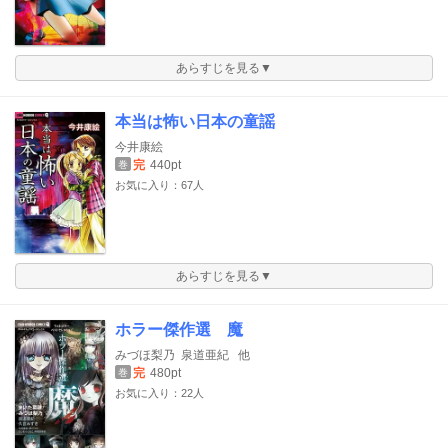
あらすじを見る▼
本当は怖い日本の童謡
今井康絵
完
440pt
巻
お気に入り：67人
あらすじを見る▼
ホラー傑作選 魔
みづほ梨乃
泉道亜紀
他
完
480pt
巻
お気に入り：22人