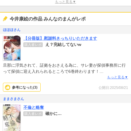
もっと見る▼
今井康絵の作品 みんなのまんがレポ
ほほほさん
【分冊版】慰謝料きっちりいただきます
え？完結してないw
購入者レポ
旦那に浮気されて、証拠をおさえる為に、サレ妻が探偵事務所に行
って探偵に迎え入れられるところで6巻終わります！
もっと見る▼
全然完結してないというか、まだだれと浮気してるかもわかってな
参考になった(
3
)
公開日:2025/08/21
いので始まってもいないと言ったら変だけど、そのレベルです。
本当にこれで完結ならポイント返してほしい！！！！
ままさまさん
ここで終わるなら何見せられたの？ってレベル
不倫と略奪
確かに…
購入者レポ