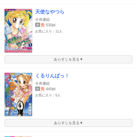
天使なやつら
今井康絵
完
530pt
巻
お気に入り：11人
あらすじを見る▼
くるりんぱっ！
今井康絵
完
440pt
巻
お気に入り：5人
あらすじを見る▼