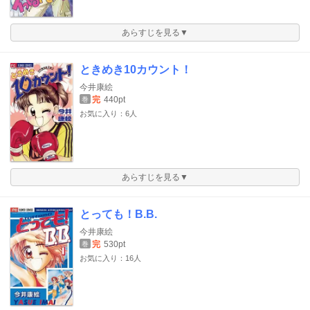
あらすじを見る▼
ときめき10カウント！
今井康絵
完
440pt
巻
お気に入り：6人
あらすじを見る▼
とっても！B.B.
今井康絵
完
530pt
巻
お気に入り：16人