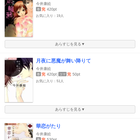
今井康絵
完
420pt
巻
お気に入り：19人
あらすじを見る▼
月夜に悪魔が舞い降りて
今井康絵
完
420pt
完
50pt
巻
コマ
お気に入り：51人
あらすじを見る▼
華恋がたり
今井康絵
完
530pt
巻