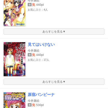
今井康絵
完
440pt
巻
お気に入り：4人
あらすじを見る▼
見てはいけない
今井康絵
完
440pt
巻
お気に入り：17人
あらすじを見る▼
原宿バンビーナ
今井康絵
完
530pt
巻