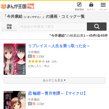
新規登録
ログイン
メニュー
「今井康絵
」の漫画・コミック一覧
（いまいやすえ）
詳細
検索
"今井康絵"
の検索結果
1～45件/全45件
リプレイス～人生を乗っ取った女～
今井康絵
完
110pt
巻
4.0
（1件）
お気に入り：45人
あらすじを見る▼
恋 輪廻～青月奇譚～【マイクロ】
今井康絵
完
110pt
巻