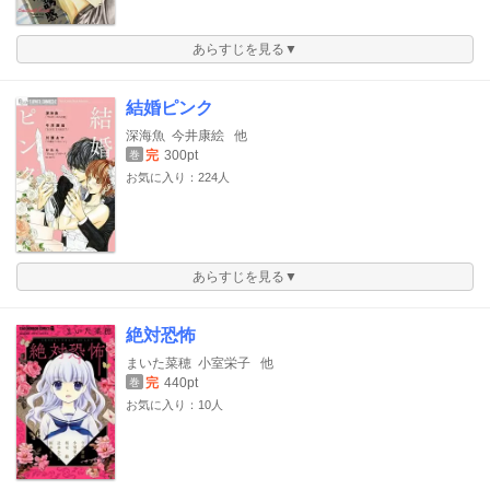
あらすじを見る▼
結婚ピンク
深海魚
今井康絵
他
完
300pt
巻
お気に入り：224人
あらすじを見る▼
絶対恐怖
まいた菜穂
小室栄子
他
完
440pt
巻
お気に入り：10人