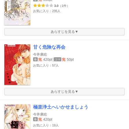
3.0
（1件）
お気に入り：235人
あらすじを見る▼
甘く危険な再会
今井康絵
完
420pt
完
50pt
巻
コマ
お気に入り：57人
あらすじを見る▼
極楽浄土へいかせましょう
今井康絵
完
420pt
巻
お気に入り：19人