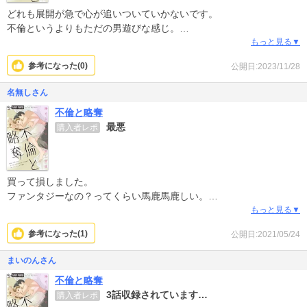
どれも展開が急で心が追いついていかないです。
不倫というよりもただの男遊びな感じ。
共感は出来ません。
もっと見る▼
参考になった(
0
)
公開日:2023/11/28
名無しさん
不倫と略奪
最悪
購入者レポ
買って損しました。
ファンタジーなの？ってくらい馬鹿馬鹿しい。
絵柄は綺麗かもしれませんが、後味最悪でした。
もっと見る▼
参考になった(
1
)
公開日:2021/05/24
まいのんさん
不倫と略奪
3話収録されています…
購入者レポ