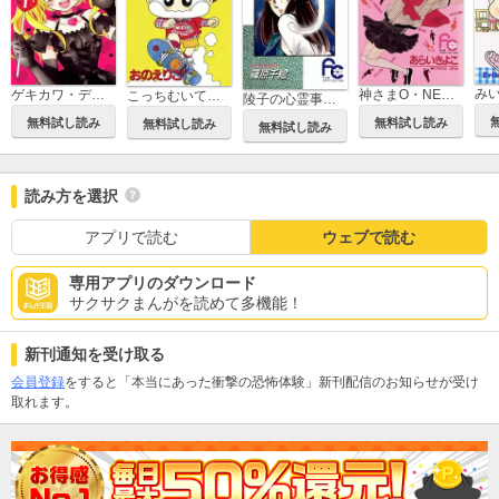
み
ゲキカワ・デビル
神さまO・NE・GA・I
こっちむいて！みい子
陵子の心霊事件簿
無料試し読み
無料試し読み
無料試し読み
無料試し読み
読み方を選択
アプリで読む
ウェブで読む
専用アプリのダウンロード
サクサクまんがを読めて多機能！
新刊通知を受け取る
会員登録
をすると「本当にあった衝撃の恐怖体験」新刊配信のお知らせが受け
取れます。