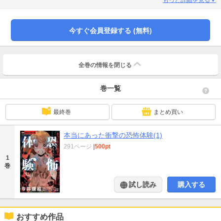
今すぐ会員登録する (無料)
全巻の情報を
閉じる
巻一覧
最終巻
まとめ買い
本当にあった衝撃の恐怖体験(1)
291ページ
|
500pt
1
巻
試し読み
購入する
おすすめ作品