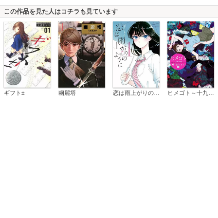
この作品を見た人はコチラも見ています
恋は雨上がりのように
ギフト±
幽麗塔
ヒメゴト～十九歳の制服～