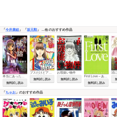
「
今井康絵
」 「
坂元勲
」
のおすすめ作品
…他
ブスだけどアイドルになりました
お瑕疵い物件
本当にあった怖い話
First Love～あなたが私を寂しくさせる～
無料試し読み
無料試し読み
無料試し読み
無料試し読み
「
ちゃお
」のおすすめ作品