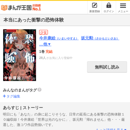
新規登録
ログイン
メニュー
本当にあった衝撃の恐怖体験
少女
今井康絵
坂元勲
（いまいやすえ）
（さかもといさお）
…他▼
1巻
完結
28人
がお気に入り登録中
無料試し読み
みんなのまんがタグ
タグ編集
あらすじ | ストーリー
明日にも「あなた」の身に起こりそうな、日常の延長にある衝撃の恐怖体験１
０編収録！今井康絵「世界は光のなかに」、坂元勲「帰れません」他・・・厳
選した、激コワ作品勢揃いです。
もっと詳細を見る▼