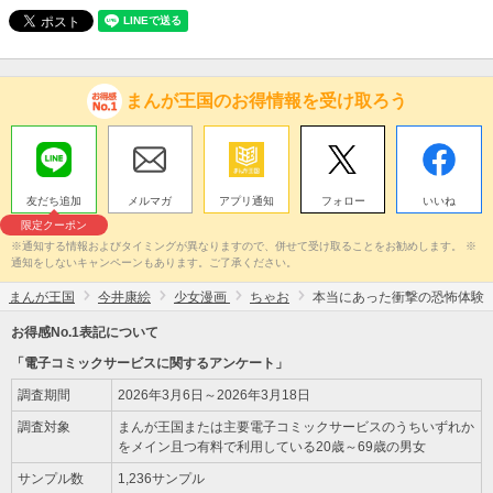
まんが王国のお得情報を受け取ろう
友だち追加
メルマガ
アプリ通知
フォロー
いいね
限定クーポン
※通知する情報およびタイミングが異なりますので、併せて受け取ることをお勧めします。 ※
通知をしないキャンペーンもあります。ご了承ください。
まんが王国
今井康絵
少女漫画
ちゃお
本当にあった衝撃の恐怖体験
お得感No.1表記について
「電子コミックサービスに関するアンケート」
調査期間
2026年3月6日～2026年3月18日
調査対象
まんが王国または主要電子コミックサービスのうちいずれか
をメイン且つ有料で利用している20歳～69歳の男女
サンプル数
1,236サンプル