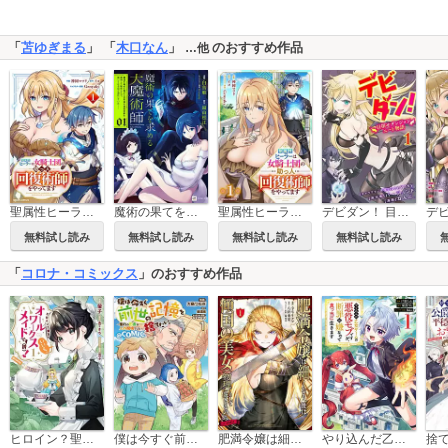
「
苫ゆぎまる
」 「
木口なん
」
のおすすめ作品
…他
聖属性ヒーラーは女騎士団の助っ人回復術師をやってます
魔術の果てを求める大魔術師
聖属性ヒーラーは女騎士団の助っ人回復術師をやってます【分冊版】
デビダン！ 目指せダンジョンニート物語 コミック版 （分冊版）
無料試し読み
無料試し読み
無料試し読み
無料試し読み
「
コロナ・コミックス
」のおすすめ作品
ヒロイン？聖女？いいえ、オールワークスメイドです（誇）！＠COMIC
僕は今すぐ前世の記憶を捨てたい。～憧れの田舎は人外魔境でした～@COMIC
肥満令嬢は細くなり、後は傾国の美女（物理）として生きるのみ@COMIC
やり込んだ乙女ゲームの悪役モブですが、断罪は嫌なので真っ当に生きます@COMIC