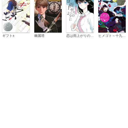
恋は雨上がりのように
ギフト±
幽麗塔
ヒメゴト～十九歳の制服～