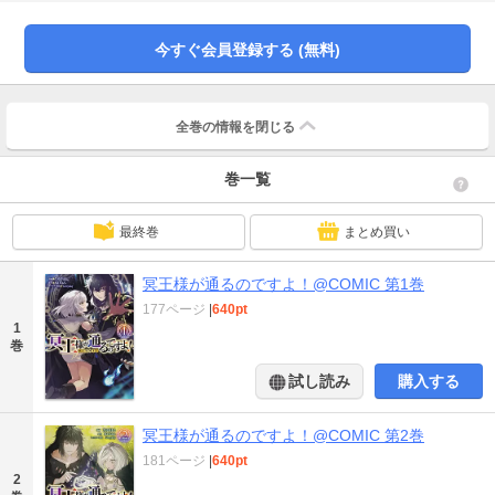
で「幽鬼（魔物）」として漂うことだった！人間からも忌み嫌われ、理不尽に
「命」を奪われる身となった修は「もう死にたくない」と願う。そのとき、他
者の生命力を自らの糧とする「吸命」の力に目覚める！加えて前世でひたすら
今すぐ会員登録する (無料)
ベッドの上で学び続けた科学と持ち前の機転のよさを生かした創作魔術を用
い、迫る「死」に抗っていくのだが――。自分と同じく命を弄ばれ絶望する不
死の少女と出会い、「――俺を殺そうとした、お前らが悪い」生きるために
「奪う側」へと傾斜していき……？生きたい幽鬼と死ねない少女が世界と反目
全巻の情報を
閉じる
する、アンチヒロイック・ファンタジー！
巻一覧
最終巻
まとめ買い
冥王様が通るのですよ！@COMIC 第1巻
177ページ
|
640pt
1
巻
試し読み
購入する
冥王様が通るのですよ！@COMIC 第2巻
181ページ
|
640pt
2