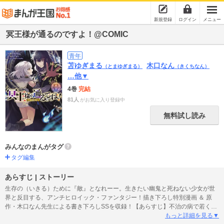
新規登録
ログイン
メニュー
冥王様が通るのですよ！@COMIC
青年
苫ゆぎまる
木口なん
（とまゆぎまる）
（きくちなん）
…他▼
4巻
完結
81人
がお気に入り登録中
無料試し読み
みんなのまんがタグ
タグ編集
あらすじ | ストーリー
生存の（いきる）ために『敵』となれーー。生きたい幽鬼と死ねない少女が世
界と反目する、アンチヒロイック・ファンタジー！描き下ろし特別漫画 ＆ 原
作・木口なん先生による書き下ろしSSを収録！【あらすじ】不治の病で若くし
て生涯を終えた青年・修（おさむ）。そんな彼の第二の人生とは、未知の世界
もっと詳細を見る▼