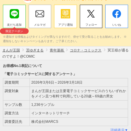
友だち追加
メルマガ
アプリ通知
フォロー
いいね
限定クーポン
※通知する情報およびタイミングが異なりますので、併せて受け取ることをお勧めします。 ※
通知をしないキャンペーンもあります。ご了承ください。
まんが王国
苫ゆぎまる
青年漫画
コロナ・コミックス
冥王様が通る
のですよ！@COMIC
お得感No.1表記について
「電子コミックサービスに関するアンケート」
調査期間
2026年3月6日～2026年3月18日
調査対象
まんが王国または主要電子コミックサービスのうちいずれか
をメイン且つ有料で利用している20歳～69歳の男女
サンプル数
1,236サンプル
調査方法
インターネットリサーチ
調査委託先
株式会社MARCS
詳細表示▼