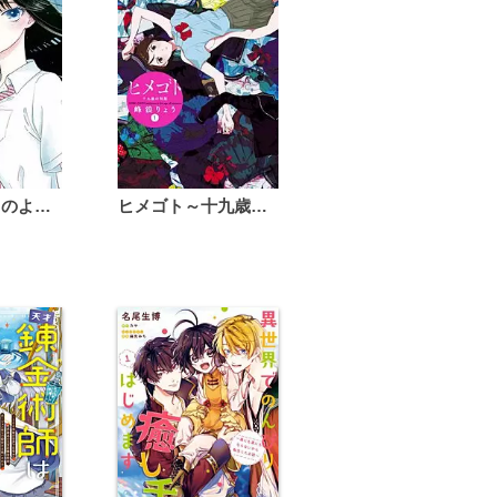
恋は雨上がりのように
ヒメゴト～十九歳の制服～