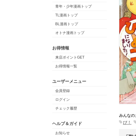
青年・少年漫画トップ
TL漫画トップ
BL漫画トップ
オトナ漫画トップ
お得情報
来店ポイントGET
お得情報一覧
ユーザーメニュー
会員登録
ログイン
チェック履歴
みんなの
ぴ！
ヘルプ＆ガイド
お知らせ