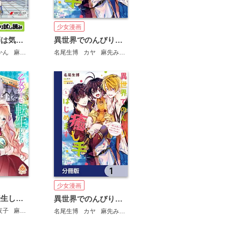
少女漫画
天才錬金術師は気ままに旅する
異世界でのんびり癒し手はじめます
かん
夕立悠理
麻先みち
香守衿花
名尾生博
もちだもちこ
カヤ
双葉はづき
麻先みち
柑奈まち
カレヤタミエ
駒田ハ
少女漫画
乙女ゲーに転生したら意外な沼に落ちました
異世界でのんびり癒し手はじめます【分冊版】
夜子
麻先みち
名尾生博
カヤ
麻先みち