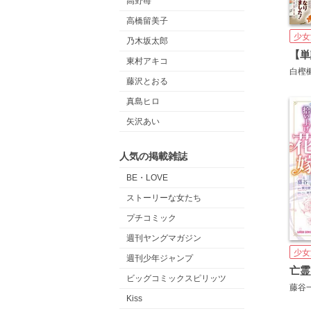
高野苺
高橋留美子
少女
乃木坂太郎
東村アキコ
白樫
藤沢とおる
真島ヒロ
矢沢あい
人気の掲載雑誌
BE・LOVE
ストーリーな女たち
プチコミック
週刊ヤングマガジン
少女
週刊少年ジャンプ
ビッグコミックスピリッツ
藤谷
Kiss