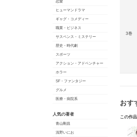
恋愛
ヒューマンドラマ
ギャグ・コメディー
職業・ビジネス
3巻
サスペンス・ミステリー
歴史・時代劇
スポーツ
アクション・アドベンチャー
ホラー
SF・ファンタジー
グルメ
医療・病院系
おす
人気の著者
この作品
青山剛昌
浅野いにお