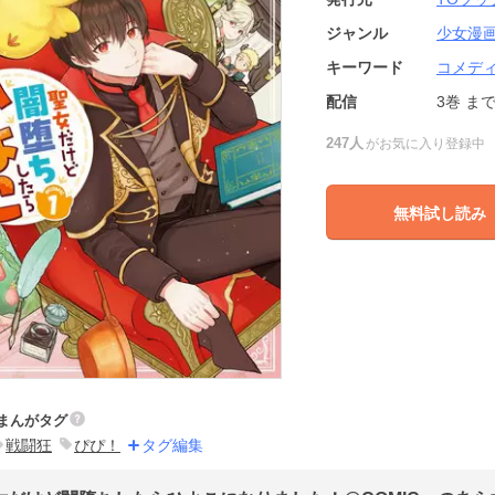
ジャンル
少女漫
キーワード
コメデ
配信
3巻
ま
247人
がお気に入り登録中
無料試し読み
まんがタグ
戦闘狂
ぴぴ！
タグ編集