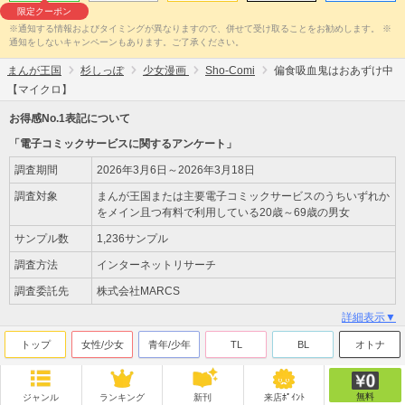
限定クーポン
※通知する情報およびタイミングが異なりますので、併せて受け取ることをお勧めします。 ※
通知をしないキャンペーンもあります。ご了承ください。
まんが王国
杉しっぽ
少女漫画
Sho-Comi
偏食吸血鬼はおあずけ中
【マイクロ】
お得感No.1表記について
「電子コミックサービスに関するアンケート」
調査期間
2026年3月6日～2026年3月18日
調査対象
まんが王国または主要電子コミックサービスのうちいずれか
をメイン且つ有料で利用している20歳～69歳の男女
サンプル数
1,236サンプル
調査方法
インターネットリサーチ
調査委託先
株式会社MARCS
詳細表示▼
トップ
女性/少女
青年/少年
TL
BL
オトナ
無料
ジャンル
ランキング
新刊
来店ﾎﾟｲﾝﾄ