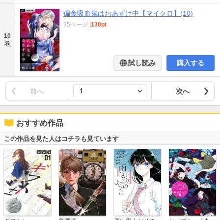
偏食吸血鬼はおあずけ中【マイクロ】(10)
35ページ
|
130pt
10
巻
試し読み
購入する
前へ
次へ
おすすめ作品
この作品を見た人はコチラも見ています