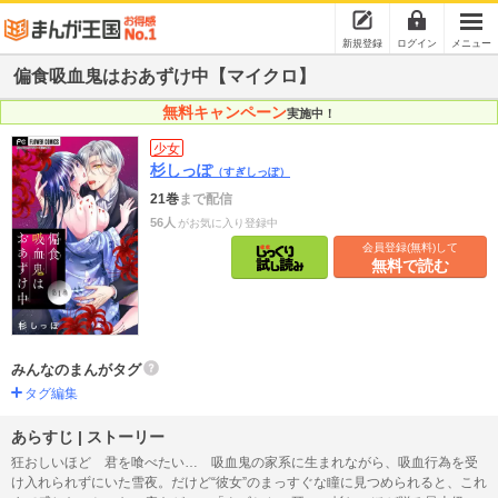
新規登録
ログイン
メニュー
偏食吸血鬼はおあずけ中【マイクロ】
無料キャンペーン
実施中！
少女
杉しっぽ
（すぎしっぽ）
21巻
まで配信
56人
がお気に入り登録中
会員登録(無料)して
無料で読む
みんなのまんがタグ
タグ編集
あらすじ | ストーリー
狂おしいほど 君を喰べたい… 吸血鬼の家系に生まれながら、吸血行為を受
け入れられずにいた雪夜。だけど“彼女”のまっすぐな瞳に見つめられると、これ