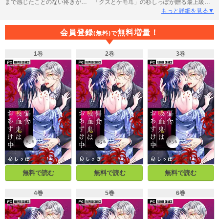
まで感じたことのない疼きが… 「クズとケモ耳」の杉しっぽが贈る最上級の
偏愛×溺愛ファンタジー。
もっと詳細を見る▼
会員登録
無料増量！
(無料)で
1巻
2巻
3巻
無料で読む
無料で読む
無料で読む
4巻
5巻
6巻