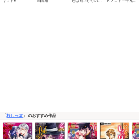
恋は雨上がりのように
ギフト±
幽麗塔
ヒメゴト～十九歳の制服～
「
杉しっぽ
」 のおすすめ作品