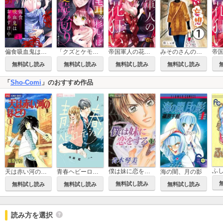
偏食吸血鬼はおあずけ中【合本版】
「クズとケモ耳」の杉しっぽ 偏愛読み切り【マイクロ】
帝国軍人の花狂い【マイクロ】
みそのさんのしょっぱい妄想【マイクロ】
無料試し読み
無料試し読み
無料試し読み
無料試し読み
「
Sho-Comi
」のおすすめ作品
ふ
僕は妹に恋をする
青春ヘビーローテーション
海の闇、月の影
天は赤い河のほとり
無料試し読み
無料試し読み
無料試し読み
無料試し読み
読み方を選択