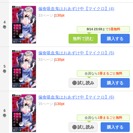
偏食吸血鬼はおあずけ中【マイクロ】(4)
33ページ
|
130pt
4
巻
8/14 23:59
まで
1冊無料
無料で読む
購入する
偏食吸血鬼はおあずけ中【マイクロ】(5)
33ページ
|
130pt
5
巻
会員なら
1冊まるごと無料
試し読み
購入する
偏食吸血鬼はおあずけ中【マイクロ】(6)
35ページ
|
130pt
6
巻
会員なら
1冊まるごと無料
試し読み
購入する