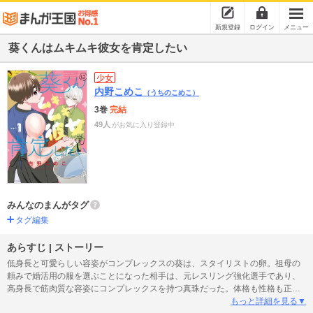
新規登録
ログイン
メニュー
葵くんはムキムキ彼女を肯定したい
少女
内野こめこ
（うちのこめこ）
3巻
完結
49人
がお気に入り登録中
みんなのまんがタグ
タグ編集
あらすじ | ストーリー
低身長と可愛らしい容姿がコンプレックスの葵は、スタイリストの卵。祖母の
頼みで婚活用の服を選ぶことになった相手は、元レスリング強化選手であり、
高身長で筋肉質な容姿にコンプレックスを持つ真珠だった。体格も性格も正反
対の二人は、真珠の婚活の成功を目指して共に行動するようになるのだが…？
もっと詳細を見る▼