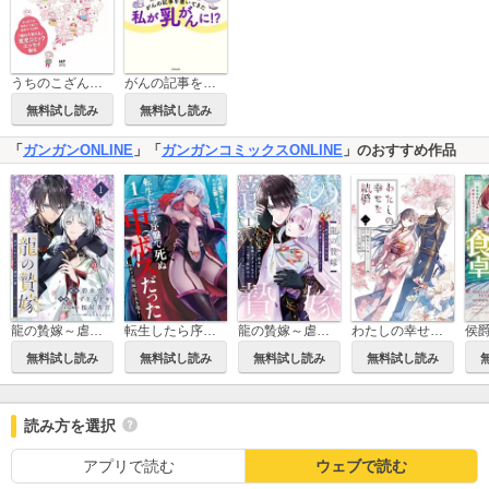
うちのこざんまい
がんの記事を書いてきた私が乳がんに！？ 育児があるのにがんもきた
無料試し読み
無料試し読み
「
ガンガンONLINE
」「
ガンガンコミックスONLINE
」のおすすめ作品
龍の贄嫁～虐げられた少女は運命の番として愛される～【分冊版】
転生したら序盤で死ぬ中ボスだった－ヒロイン眷属化で生き残る－
龍の贄嫁～虐げられた少女は運命の番として愛される～
わたしの幸せな結婚
無料試し読み
無料試し読み
無料試し読み
無料試し読み
読み方を選択
アプリで読む
ウェブで読む