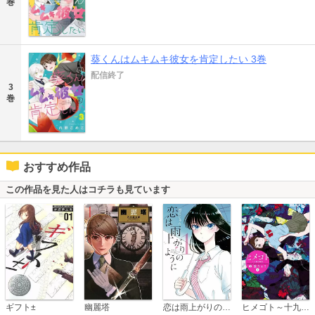
巻
葵くんはムキムキ彼女を肯定したい 3巻
配信終了
3
巻
おすすめ作品
この作品を見た人はコチラも見ています
恋は雨上がりのように
ギフト±
幽麗塔
ヒメゴト～十九歳の制服～