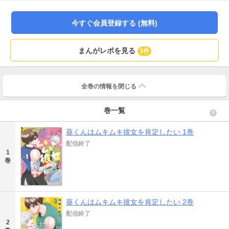
コンプレックスを誇りに変えるボーイ・ミーツ・ガールラブ！
今すぐ会員登録する (無料)
まんがレポを見る
3件
全巻の情報を
閉じる
巻一覧
葵くんはムキムキ彼女を肯定したい 1巻
配信終了
1
巻
葵くんはムキムキ彼女を肯定したい 2巻
配信終了
2