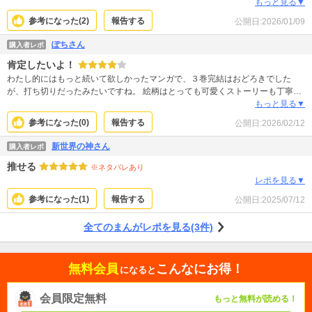
っ！？！？そんなバカな！？！？ 絶対面白いと思ってからそんなことになって
もっと見る▼
るなんて知らなくて焦ってレポ書いてます！！！！！！ そんなバカな、私の感
参考になった(
2
)
報告する
公開日:
2026/01/09
覚がおかしい！？！？だって尊すぎるでしょこれ！？ 2人ともお互いの良いと
ころよくわかってて、でも2人とも自分の悪いところばかり見てて，人ってそん
ぽちさん
購入者レポ
なもんだよね、キラキラして見える人も自分自身はそうだったりするよねって
肯定したいよ！
めっちゃジワジワくるけど、でも相手のおかげで自分の良いところを好きにな
れたりしてさ！！！ んで2人とも可愛くてさ！！！！！ なーーーんーーーでー
わたし的にはもっと続いて欲しかったマンガで、３巻完結はおどろきでした
ーーー打切りーー！？ 続きを！！その後を！！！読みたい！！！です！！！
が、打ち切りだったみたいですね。 絵柄はとっても可愛くストーリーも丁寧に
SNSで拡散するしかねーな！！！
かかれてますし、ホッコリさせると同時に葵くんの恋心を応援したくなるよう
もっと見る▼
なお話でした。 でも確かに、都合よく事件（というか真珠ちゃんがとっても活
参考になった(
0
)
報告する
公開日:
2026/02/12
躍できる場）がおこるし、まわりの人はいい人しかいないしで、ストーリーが
出来過ぎで展開するから、そのあたりがうけなかったのかな、なんて思った
新世界の神さん
購入者レポ
り。わかりませんけど。 でもね、嫌な気分になることなく素直に読み進められ
推せる
るのでわたしはとっても大好きでした！３巻読み終わったあとに、もう終わる
※ネタバレあり
んかーい！と叫んだくらいです（笑）次回作をまた読んでみたいです(^^)
レポを見る▼
参考になった(
1
)
報告する
公開日:
2025/07/12
全てのまんがレポを見る(3件)
無料会員
こんなにお得！
になると
会員限定無料
もっと無料が読める！