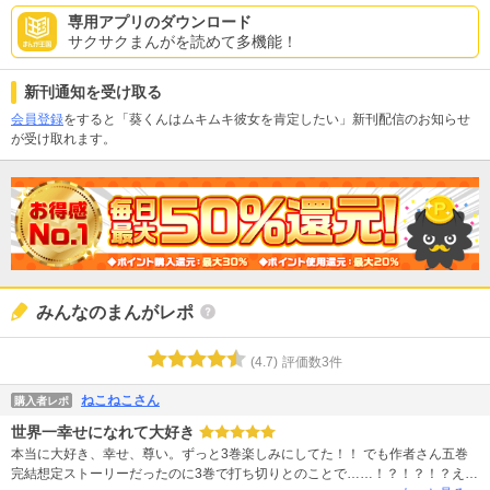
専用アプリのダウンロード
サクサクまんがを読めて多機能！
新刊通知を受け取る
会員登録
をすると「葵くんはムキムキ彼女を肯定したい」新刊配信のお知らせ
が受け取れます。
みんなのまんがレポ
(
4.7
)
評価数
3
件
ねこねこさん
購入者レポ
世界一幸せになれて大好き
本当に大好き、幸せ、尊い。ずっと3巻楽しみにしてた！！ でも作者さん五巻
完結想定ストーリーだったのに3巻で打ち切りとのことで……！？！？！？え