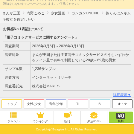
通知をしないキャンペーンもあります。ご了承ください。
まんが王国
内野こめこ
少女漫画
ガンガンONLINE
葵くんはムキム
キ彼女を肯定したい
お得感No.1表記について
「電子コミックサービスに関するアンケート」
調査期間
2026年3月6日～2026年3月18日
調査対象
まんが王国または主要電子コミックサービスのうちいずれか
をメイン且つ有料で利用している20歳～69歳の男女
サンプル数
1,236サンプル
調査方法
インターネットリサーチ
調査委託先
株式会社MARCS
詳細表示▼
トップ
女性/少女
青年/少年
TL
BL
オトナ
無料
ジャンル
ランキング
新刊
来店ﾎﾟｲﾝﾄ
Copyright(c)Beaglee Inc. All Rights Reserved.