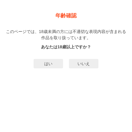
新規登録
ログイン
メニュー
年齢確認
野良猫にピザ
このページでは、18歳未満の方には不適切な表現内容が含まれる
BL
作品を取り扱っています。
大和名瀬
（やまとなせ）
1巻
まで配信
あなたは18歳以上ですか？
36人
がお気に入り登録中
無料試し読み
はい
いいえ
みんなのまんがタグ
タグ編集
あらすじ | ストーリー
若手社長の桧垣はある日 空腹で倒れた美青年・由宇を発見、何故かピザを奢
る羽目になる。その粗野な言動に二度と関わりたくないと思っていたがなんと
由宇が昔馴染みの少年だと発覚！ 仕事をクビになった由宇を昔のよしみで一
時保護することになった。最初こそ由宇の生意気な態度に手を焼いていた桧垣
もっと詳細を見る▼