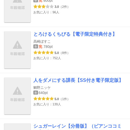
完
600pt
巻
3.0
（2件）
お気に入り：96人
とろけるくちびる【電子限定特典付き】
高崎ぼすこ
完
780pt
巻
5.0
（8件）
お気に入り：752人
人をダメにする課長【SS付き電子限定版】
鯛野ニッケ
640pt
巻
5.0
（1件）
お気に入り：139人
シュガーレイン【分冊版】（ビアンココミ