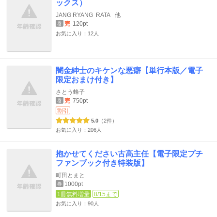
ックス）
JANG RYANG
RATA
他
完
120pt
巻
お気に入り：12人
闇金紳士のキケンな悪癖【単行本版／電子
限定おまけ付き】
さとう蜂子
完
750pt
巻
割引
5.0
（2件）
お気に入り：206人
抱かせてください古高主任【電子限定プチ
ファンブック付き特装版】
町田とまと
1000pt
巻
1冊無料増量
8/15まで
お気に入り：90人