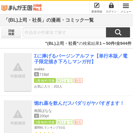
新規登録
ログイン
メニュー
「(BL)上司・社長」の漫画・コミック一覧
詳細
検索
"(BL)上司・社長"
の検索結果
1～50件/全944件
Σに捧げるバージンアルファ【単行本版／電
子限定描き下ろしマンガ付】
wakke
718pt
巻
1冊無料増量
8/12まで
割引
お気に入り：202人
惚れ薬を飲んだスパダリがヤバすぎます！
南国ばなな
200pt
巻
3冊無料増量
8/11まで
割引
週間BLランキング
31位