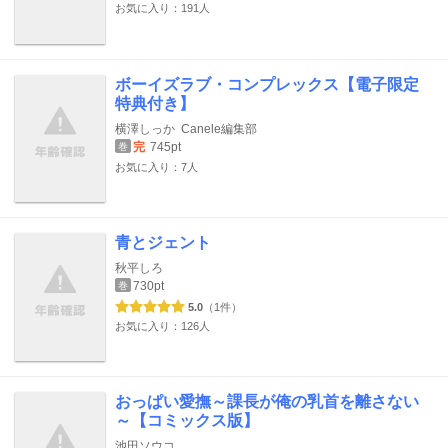
お気に入り：191人
ボーイズラブ・コンプレックス【電子限定
特典付き】
横澤しっか
Canele編集部
完
745pt
巻
お気に入り：7人
青とジェント
秋平しろ
730pt
巻
5.0
（1件）
お気に入り：126人
おっぱい愛撫～課長が俺の乳首を離さない
～【コミックス版】
池田ソウコ