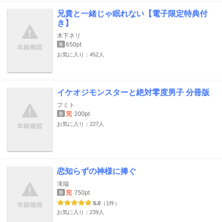
兄貴と一緒じゃ眠れない【電子限定特典付
き】
木下ネリ
650pt
巻
お気に入り：452人
イケオジモンスターと絶対零度男子 分冊版
フミト
完
200pt
巻
お気に入り：227人
恋知らずの神様に捧ぐ
滝端
完
750pt
巻
5.0
（1件）
お気に入り：239人