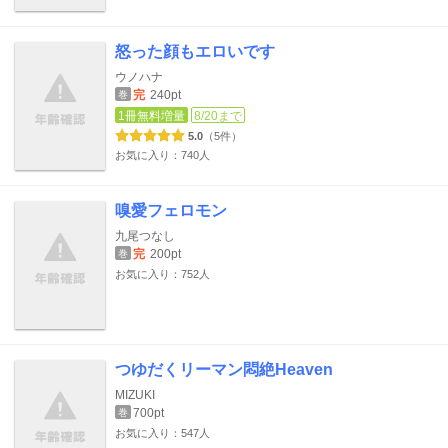
怒った顔もエロいです
ウノハナ
完
240pt
巻
1冊無料増量
8/20まで
5.0
（5件）
お気に入り：740人
嗅愛フェロモン
九尾つなし
完
200pt
巻
お気に入り：752人
つゆだくリーマン悶絶Heaven
MIZUKI
700pt
巻
お気に入り：547人