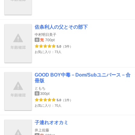
佐条利人の父とその部下
中村明日美子
完
700pt
巻
5.0
（3件）
お気に入り：73人
GOOD BOY中毒－Dom/Subユニバース－合
冊版
ともち
300pt
巻
5.0
（1件）
お気に入り：70人
子連れオオカミ
井上佐藤