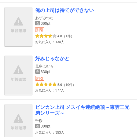
俺の上司は待てができない
あずみつな
660pt
巻
割引
4.0
（1件）
お気に入り：130人
好みじゃなかと
見多ほむろ
630pt
巻
割引
5.0
（10件）
お気に入り：377人
ビンカン上司 メスイキ連続絶頂～東雲三兄
弟シリーズ～
千桜
300pt
巻
お気に入り：353人