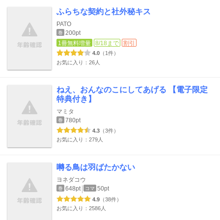
ふらちな契約と社外秘キス
PATO
200pt
巻
1冊無料増量
8/18まで
割引
4.0
（1件）
お気に入り：26人
ねえ、おんなのこにしてあげる 【電子限定
特典付き】
マミタ
780pt
巻
4.3
（3件）
お気に入り：279人
囀る鳥は羽ばたかない
ヨネダコウ
648pt
50pt
巻
コマ
4.9
（38件）
お気に入り：2586人