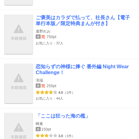
ご褒美はカラダで払って、社長さん【電子
単行本版／限定特典まんが付き】
逢野れお
完
750pt
巻
お気に入り：37人
恋知らずの神様に捧ぐ 番外編 Night Wear
Challenge！
滝端
完
250pt
巻
4.0
（1件）
お気に入り：44人
「ここは狂った海の檻」
蜂巣
150pt
巻
3.0
（1件）