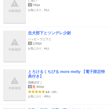
しせい
700pt
巻
お気に入り：25人
忠犬部下とツンデレ少尉
ハッピ～ワニワニ
1200pt
巻
お気に入り：44人
とろけるくちびる more melty 【電子限定特
典付き】
高崎ぼすこ
完
800pt
巻
5.0
（3件）
お気に入り：459人