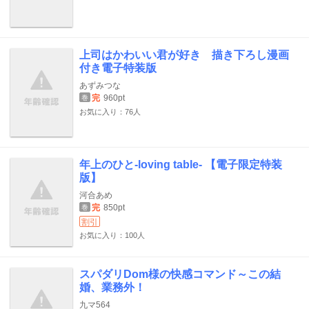
上司はかわいい君が好き 描き下ろし漫画
付き電子特装版
あずみつな
完
960pt
巻
お気に入り：76人
年上のひと-loving table- 【電子限定特装
版】
河合あめ
完
850pt
巻
割引
お気に入り：100人
スパダリDom様の快感コマンド～この結
婚、業務外！
九マ564