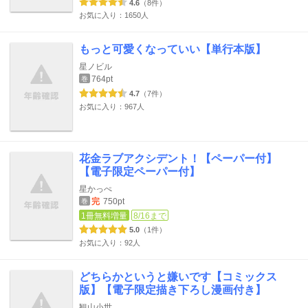
4.6
（8件）
お気に入り：1650人
もっと可愛くなっていい【単行本版】
星ノビル
764pt
巻
4.7
（7件）
お気に入り：967人
花金ラブアクシデント！【ペーパー付】
【電子限定ペーパー付】
星かっぺ
完
750pt
巻
1冊無料増量
8/16まで
5.0
（1件）
お気に入り：92人
どちらかというと嫌いです【コミックス
版】【電子限定描き下ろし漫画付き】
観山小世