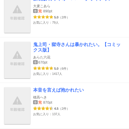
大麦こあら
完
890pt
巻
5.0
（2件）
お気に入り：79人
鬼上司・獄寺さんは暴かれたい。【コミッ
クス版】
あらた六花
670pt
巻
5.0
（6件）
お気に入り：1417人
本音を言えば抱かれたい
穂高へき
完
870pt
巻
4.5
（2件）
お気に入り：137人