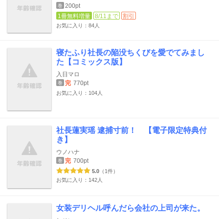
200pt
巻
1冊無料増量
8/11まで
割引
お気に入り：84人
寝たふり社長の陥没ちくびを愛でてみまし
た【コミックス版】
入日マロ
完
770pt
巻
お気に入り：104人
社長蓮実瑶 逮捕寸前！ 【電子限定特典付
き】
ウノハナ
完
700pt
巻
5.0
（1件）
お気に入り：142人
女装デリヘル呼んだら会社の上司が来た。