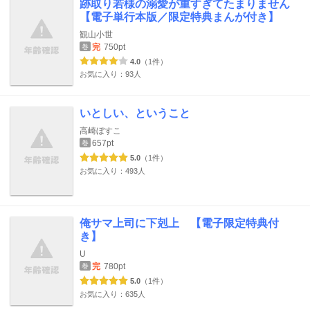
跡取り若様の溺愛が重すぎてたまりません
【電子単行本版／限定特典まんが付き】
観山小世
完
750pt
巻
4.0
（1件）
お気に入り：93人
いとしい、ということ
高崎ぼすこ
657pt
巻
5.0
（1件）
お気に入り：493人
俺サマ上司に下剋上 【電子限定特典付
き】
U
完
780pt
巻
5.0
（1件）
お気に入り：635人