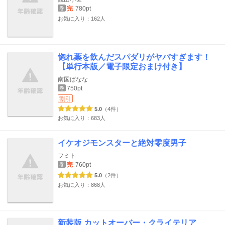
完
780pt
巻
お気に入り：162人
惚れ薬を飲んだスパダリがヤバすぎます！
【単行本版／電子限定おまけ付き】
南国ばなな
750pt
巻
割引
5.0
（4件）
お気に入り：683人
イケオジモンスターと絶対零度男子
フミト
完
760pt
巻
5.0
（2件）
お気に入り：868人
新装版 カットオーバー・クライテリア