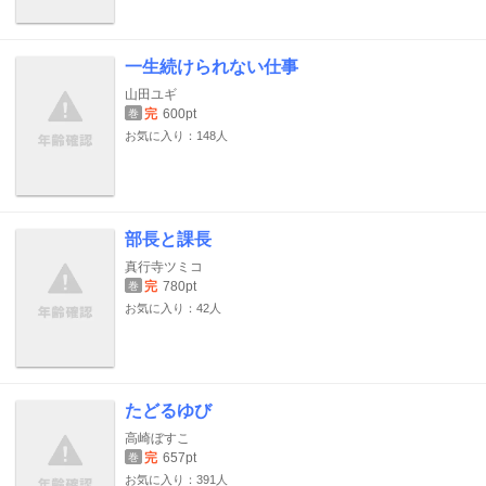
一生続けられない仕事
山田ユギ
完
600pt
巻
お気に入り：148人
部長と課長
真行寺ツミコ
完
780pt
巻
お気に入り：42人
たどるゆび
高崎ぼすこ
完
657pt
巻
お気に入り：391人