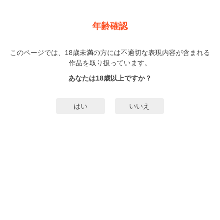
新規登録
ログイン
メニュー
年齢確認
イケオジモンスターと絶対零度男子
このページでは、18歳未満の方には不適切な表現内容が含まれる
BL
作品を取り扱っています。
フミト
（ふみと）
6巻
完結
あなたは18歳以上ですか？
867人
がお気に入り登録中
無料試し読み
はい
いいえ
みんなのまんがタグ
BL
イケオジ
タグ編集
あらすじ | ストーリー
五星総合商社の営業2課には、超絶仕事ができるイケオジ・小鳥遊（たかなし）
課長（40）と、無慈悲なイケ若手社員・氷渡（ひわたり）（26）がいる。スー
パーエリートな小鳥遊課長に言い寄る女性は数多くいたが、彼はその誘いを全
て拒んでいた。その理由は…じつはEDだったから！ 一方の入社4年目、仕事ぶ
もっと詳細を見る▼