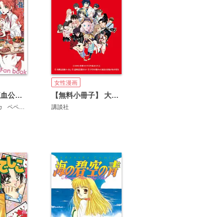
女性漫画
悪食令嬢と狂血公爵～その魔物、私が美味しくいただきます！～公式ファンブック
【無料小冊子】 大切なひとに本を贈ろう～サンジョルディフェア～ ＜女性版2＞
カ
ペペロン
講談社
講談社