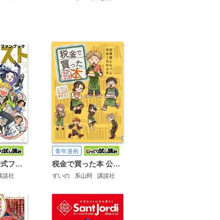
青年漫画
メダリスト公式ファンブック
税金で買った本 公式ファンブック 図書館ともっと仲良くなれる本
講談社
ずいの
系山冏
講談社