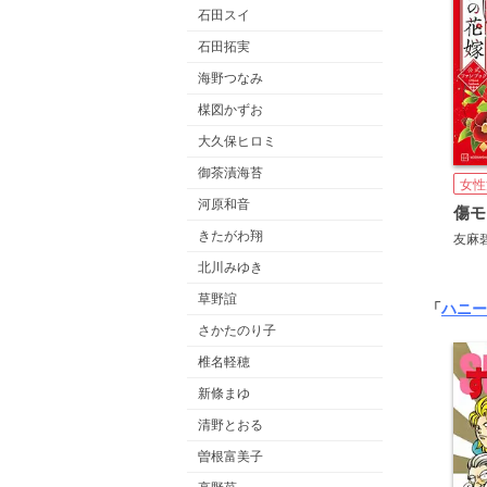
石田スイ
石田拓実
海野つなみ
楳図かずお
大久保ヒロミ
御茶漬海苔
女性
河原和音
きたがわ翔
友麻
北川みゆき
草野誼
「
ハニー
さかたのり子
椎名軽穂
新條まゆ
清野とおる
曽根富美子