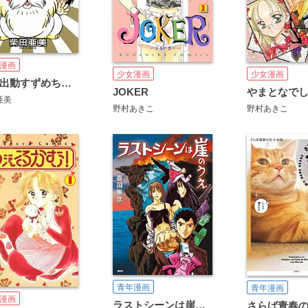
漫画
少女漫画
少女漫画
緊急出動すずめちゃん！
JOKER
やまとなで
亜美
野村あきこ
野村あきこ
青年漫画
青年漫画
漫画
ラストシーンは崖のうえ