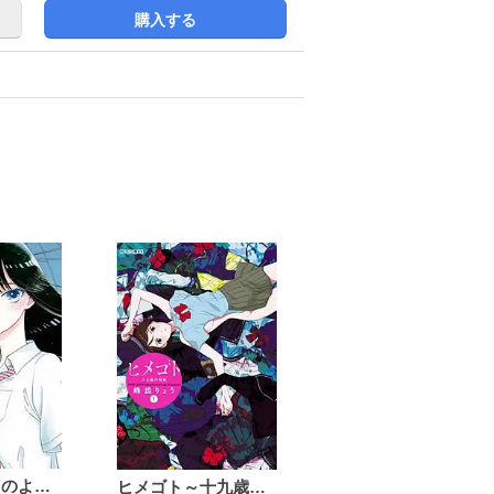
購入する
恋は雨上がりのように
ヒメゴト～十九歳の制服～