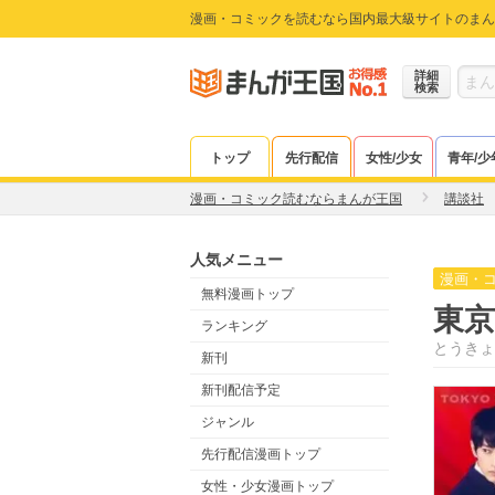
漫画・コミックを読むなら国内最大級サイトのまん
詳細
検索
トップ
先行配信
女性/少女
青年/少
漫画・コミック読むならまんが王国
講談社
人気メニュー
漫画・
無料漫画トップ
東京
ランキング
とうきょ
新刊
新刊配信予定
ジャンル
先行配信漫画トップ
女性・少女漫画トップ