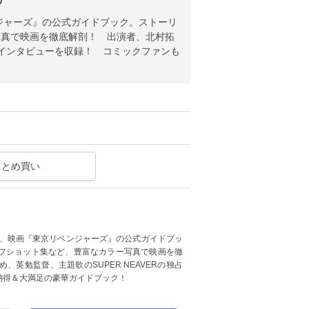
ジャーズ』の公式ガイドブック。ストーリ
写真で映画を徹底解剖！ 出演者、北村拓
独占インタビューを収録！ コミックファンも
まとめ買い
作、映画『東京リベンジャーズ』の公式ガイドブッ
フショット集など、豊富なカラー写真で映画を徹
英勉監督、主題歌のSUPER NEAVERの独占
納得＆大満足の豪華ガイドブック！