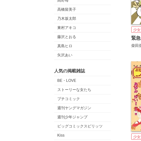
高野苺
高橋留美子
乃木坂太郎
東村アキコ
少女
藤沢とおる
柴田
真島ヒロ
矢沢あい
人気の掲載雑誌
BE・LOVE
ストーリーな女たち
プチコミック
週刊ヤングマガジン
週刊少年ジャンプ
ビッグコミックスピリッツ
Kiss
少女