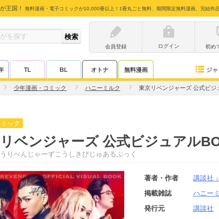
が王国！
無料漫画・電子コミックが10,000冊以上！1冊丸ごと無料、期間限定無料漫画、完結作
ログイン
会員登録
初め
ジャ
年
TL
BL
オトナ
無料漫画
少年漫画・コミック
ハニーミルク
東京リベンジャーズ 公式ビジュ
コミック
リベンジャーズ 公式ビジュアルBO
うりべんじゃーずこうしきびじゅあるぶっく
著者・作者
講談社
（
掲載雑誌
ハニー
発行元
講談社