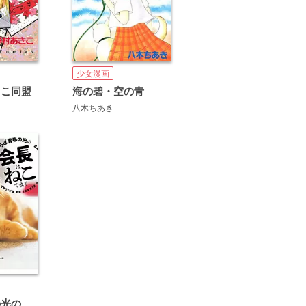
少女漫画
しこ同盟
海の碧・空の青
八木ちあき
さらば青春の光の会長はねこである