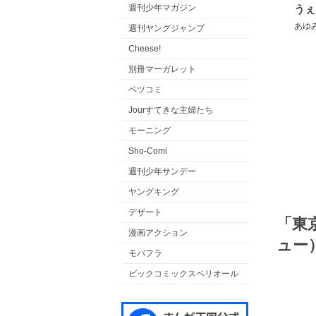
週刊少年マガジン
うぇ
あゆ
週刊ヤングジャンプ
Cheese!
別冊マーガレット
ベツコミ
Jourすてきな主婦たち
モーニング
Sho-Comi
週刊少年サンデー
ヤングキング
デザート
「東
漫画アクション
ュー
モバフラ
ビックコミックスペリオール