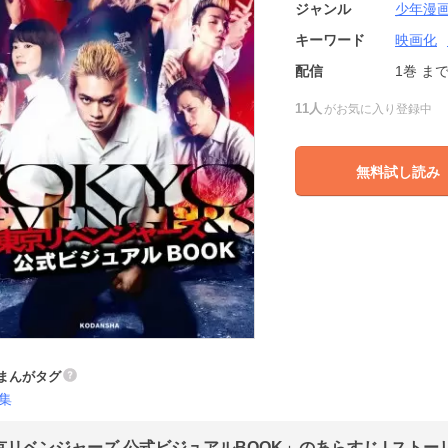
ジャンル
少年漫
キーワード
映画化
配信
1巻
ま
11人
がお気に入り登録中
無料試し読み
まんがタグ
集
京リベンジャーズ 公式ビジュアルBOOK」のあらすじ | ストー