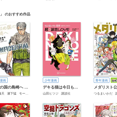
」 のおすすめ作品
漫画
少年漫画
青年漫画
平和の国の島崎へ CONFIDENTIAL INFORMATION
デキる猫は今日も憂鬱 公式コミックガイド 超・諭吉LOVE
轟天
瀬下猛
モーニング編集部
山田ヒツジ
講談社
講談社
つるまいかだ