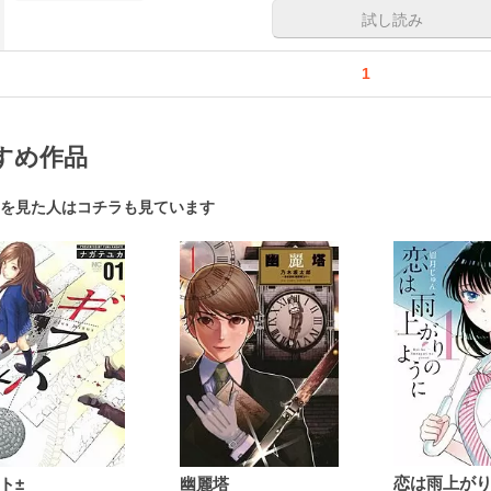
試し読み
1
すめ作品
を見た人はコチラも見ています
ト±
幽麗塔