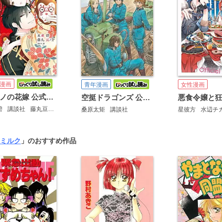
漫画
青年漫画
女性漫画
傷モノの花嫁 公式ファンブック
空挺ドラゴンズ 公式コミックガイド
碧
講談社
藤丸豆ノ介
桑原太矩
講談社
星彼方
水辺チ
ミルク
」のおすすめ作品