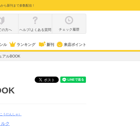
品から新刊まで多数配信！
チェック履歴
ての方へ
ヘルプ/よくある質問
ンル
ランキング
新刊
来店ポイント
アルBOOK
OK
こうだんしゃ）
ミルク