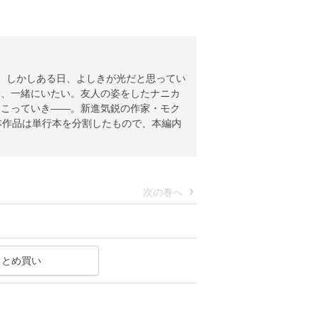
。しかしある日、よしきが光だと思ってい
も、一緒にいたい。友人の姿をしたナニカ
起こっていき――。新進気鋭の作家・モク
本作品は単行本を分割したもので、本編内
次の巻へ
まとめ買い