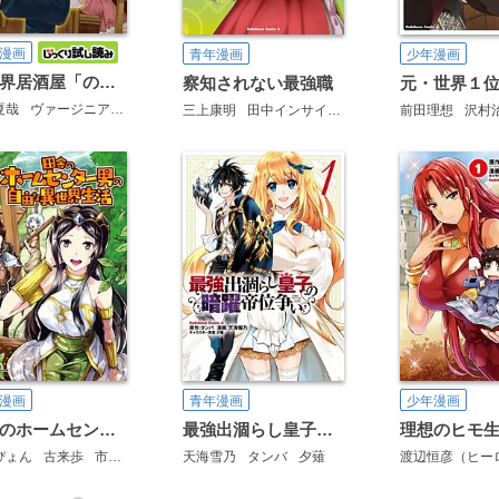
漫画
青年漫画
少年漫画
異世界居酒屋「のぶ」
察知されない最強職
夏哉
ヴァージニア二等兵
転
三上康明
田中インサイダー
八城惺架
前田理想
イマジカイ
沢村
漫画
青年漫画
少年漫画
田舎のホームセンター男の自由な異世界生活
最強出涸らし皇子の暗躍帝位争い
理想のヒモ
ぴょん
古来歩
市丸きすけ
天海雪乃
タンバ
夕薙