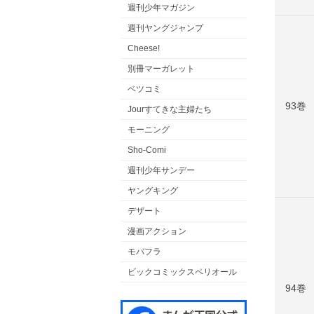
週刊少年マガジン
週刊ヤングジャンプ
Cheese!
別冊マーガレット
ベツコミ
93巻
Jourすてきな主婦たち
モーニング
Sho-Comi
週刊少年サンデー
ヤングキング
デザート
漫画アクション
モバフラ
ビックコミックスペリオール
94巻