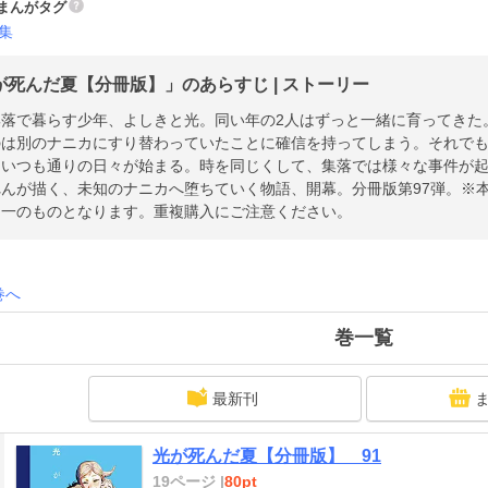
まんがタグ
集
が死んだ夏【分冊版】」のあらすじ | ストーリー
集落で暮らす少年、よしきと光。同い年の2人はずっと一緒に育ってきた
のは別のナニカにすり替わっていたことに確信を持ってしまう。それで
、いつも通りの日々が始まる。時を同じくして、集落では様々な事件が
れんが描く、未知のナニカへ堕ちていく物語、開幕。分冊版第97弾。※
同一のものとなります。重複購入にご注意ください。
巻へ
巻一覧
最新刊
光が死んだ夏【分冊版】 91
19ページ |
80pt