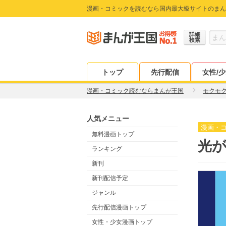
漫画・コミックを読むなら国内最大級サイトのまん
詳細
検索
トップ
先行配信
女性/
漫画・コミック読むならまんが王国
モクモ
人気メニュー
漫画・
無料漫画トップ
光が
ランキング
新刊
新刊配信予定
ジャンル
先行配信漫画トップ
女性・少女漫画トップ