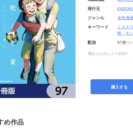
発行元
KADOK
ジャンル
女性漫
キーワード
ミステ
怪・モ
配信
97巻
(1
18人
がお気に入り登録中
購入する
すめ作品