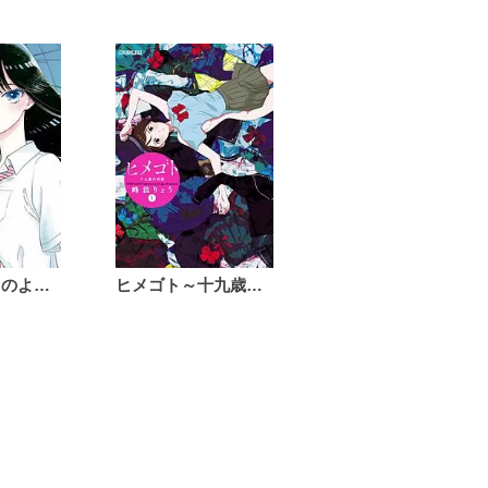
恋は雨上がりのように
ヒメゴト～十九歳の制服～