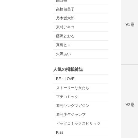
高野苺
高橋留美子
乃木坂太郎
91巻
東村アキコ
藤沢とおる
真島ヒロ
矢沢あい
人気の掲載雑誌
BE・LOVE
ストーリーな女たち
プチコミック
92巻
週刊ヤングマガジン
週刊少年ジャンプ
ビッグコミックスピリッツ
Kiss