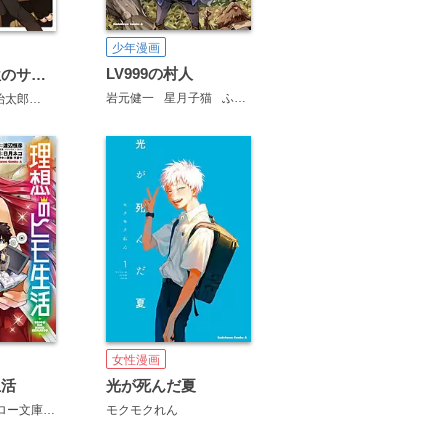
少年漫画
LV999の村人
元・世界１位のサブキャラ育成日記 ～廃プレイヤー、異世界を攻略中！～
岩元健一
星月子猫
ふーみ
ンフォス
治太郎
まろ
女性漫画
生活
光が死んだ夏
渡辺恒彦（ヒーロー文庫／イマジカインフォス）
モクモクれん
日月ネコ
文倉十