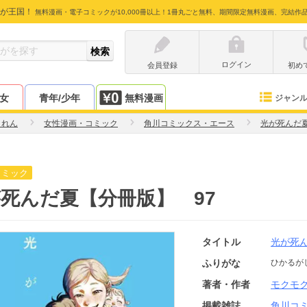
が王国！
無料漫画・電子コミックが10,000冊以上！1冊丸ごと無料、期間限定無料漫画、完結作
ログイン
会員登録
初め
少女
青年/少年
無料漫画
ジャン
クれん
女性漫画・コミック
角川コミックス・エース
光が死んだ
コミック
死んだ夏【分冊版】 97
タイトル
光が死
ふりがな
ひかるが
著者・作者
モクモ
掲載雑誌
角川コ