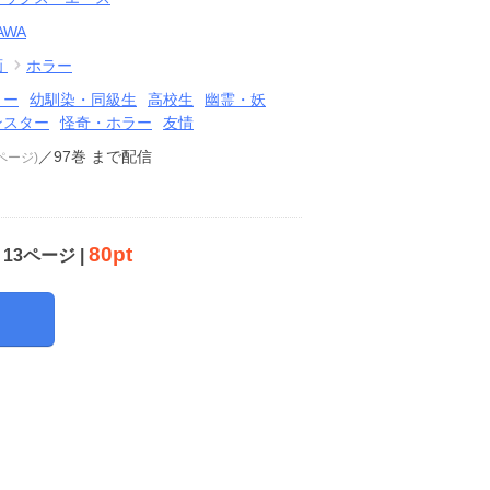
AWA
画
ホラー
リー
幼馴染・同級生
高校生
幽霊・妖
ンスター
怪奇・ホラー
友情
／97巻
まで配信
3ページ)
80pt
13ページ |