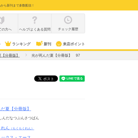
品から新刊まで多数配信！
チェック履歴
ての方へ
ヘルプ/よくある質問
ル
ランキング
新刊
来店ポイント
夏【分冊版】
光が死んだ夏【分冊版】 97
んだ夏【分冊版】
しんだなつぶんさつばん
クれん
（もくもくれん）
ミックス・エース