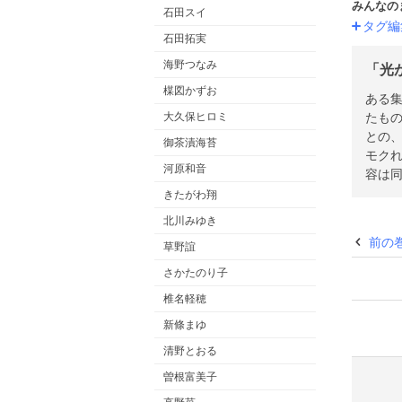
みんなの
石田スイ
タグ編
石田拓実
海野つなみ
「光
楳図かずお
ある
たも
大久保ヒロミ
との
御茶漬海苔
モク
河原和音
容は
きたがわ翔
北川みゆき
前の
草野誼
さかたのり子
椎名軽穂
新條まゆ
清野とおる
曽根富美子