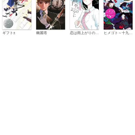
恋は雨上がりのように
ギフト±
幽麗塔
ヒメゴト～十九歳の制服～