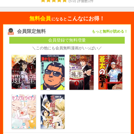
(
5.0
)
評価数
1
件
無料会員
こんなにお得！
になると
会員限定無料
もっと無料が読める！
会員登録で無料増量
＼この他にも会員無料漫画がいっぱい／