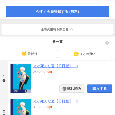
起こっていき――。新進気鋭の作家・モクモクれんが描く、未知のナニカへ堕
ちていく物語、開幕。分冊版第1弾。※本作品は単行本を分割したもので、本編
内容は同一のものとなります。重複購入にご注意ください。
今すぐ会員登録する (無料)
全巻の情報を
閉じる
巻一覧
最新刊
まとめ買い
光が死んだ夏【分冊版】 1
25ページ
|
0pt
1
巻
試し読み
購入する
光が死んだ夏【分冊版】 2
31ページ
|
0pt
2