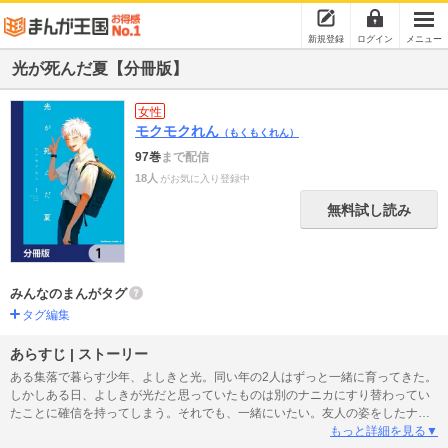
新規登録
ログイン
メニュー
光が死んだ夏【分冊版】
女性
モクモクれん
（もくもくれん）
97巻
まで配信
18人
がお気に入り登録中
無料試し読み
みんなのまんがタグ
タグ編集
あらすじ | ストーリー
ある集落で暮らす少年、よしきと光。同い年の2人はずっと一緒に育ってきた。
しかしある日、よしきが光だと思っていたものは別のナニカにすり替わってい
たことに確信を持ってしまう。それでも、一緒にいたい。友人の姿をしたナニ
カとの、いつも通りの日々が始まる。時を同じくして、集落では様々な事件が
もっと詳細を見る▼