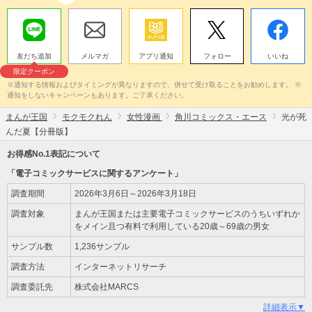
友だち追加
メルマガ
アプリ通知
フォロー
いいね
限定クーポン
※通知する情報およびタイミングが異なりますので、併せて受け取ることをお勧めします。 ※
通知をしないキャンペーンもあります。ご了承ください。
まんが王国
モクモクれん
女性漫画
角川コミックス・エース
光が死
んだ夏【分冊版】
お得感No.1表記について
「電子コミックサービスに関するアンケート」
調査期間
2026年3月6日～2026年3月18日
調査対象
まんが王国または主要電子コミックサービスのうちいずれか
をメイン且つ有料で利用している20歳～69歳の男女
サンプル数
1,236サンプル
調査方法
インターネットリサーチ
調査委託先
株式会社MARCS
詳細表示▼