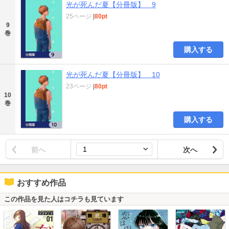
光が死んだ夏【分冊版】 9
25ページ
|
80pt
9
巻
購入する
光が死んだ夏【分冊版】 10
23ページ
|
80pt
10
巻
購入する
前へ
次へ
おすすめ作品
この作品を見た人はコチラも見ています