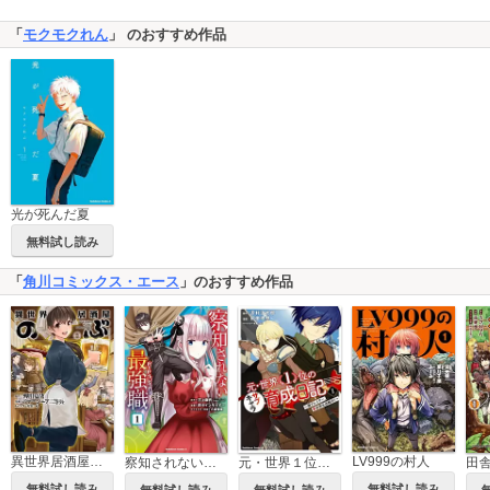
「
モクモクれん
」 のおすすめ作品
光が死んだ夏
無料試し読み
「
角川コミックス・エース
」のおすすめ作品
異世界居酒屋「のぶ」
LV999の村人
察知されない最強職
元・世界１位のサブキャラ育成日記 ～廃プレイヤー、異世界を攻略中！～
無料試し読み
無料試し読み
無料試し読み
無料試し読み