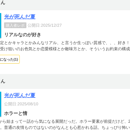
さん
光が死んだ夏
公開日:2025/12/27
購入者レポ
リアルなのが好き
定とかキャラとかみんなリアル、と言うか生っぽい質感で、、、好き！
受け狙いのお色気とか恋愛模様とか敵味方とか、そういうお約束の構成
になった(
1
)
さん
光が死んだ夏
公開日:2025/08/10
ホラーと情
から始まって一話から気になる展開だっだ。ホラー要素が前提だけど、
。普通の友情ものではないのがなんとも心惹かれる話。ちょっぴり怖い