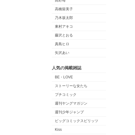
高野苺
高橋留美子
乃木坂太郎
東村アキコ
藤沢とおる
真島ヒロ
矢沢あい
人気の掲載雑誌
BE・LOVE
ストーリーな女たち
プチコミック
週刊ヤングマガジン
週刊少年ジャンプ
ビッグコミックスピリッツ
Kiss