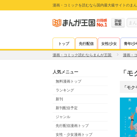
漫画・コミックを読むなら国内最大級サイトのまん
詳細
検索
トップ
先行配信
女性/少女
青年/少
漫画・コミック読むならまんが王国
漫画・
人気メニュー
「モ
無料漫画トップ
「モク
ランキング
新刊
新刊配信予定
ジャンル
先行配信漫画トップ
女性・少女漫画トップ