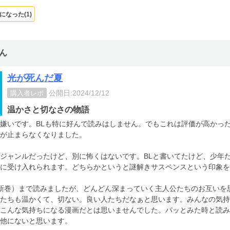
になった(
1
)
さん
光が死んだ夏
公開日:2024/12/12
購入者レポ
温かさと切なさの物語
嫌いです。BLも特に好んで読みはしません。でもこれは評価が高かっ
が止まらなくなりました。
ジャンルだったけど、別に怖くはないです。BLと書いてたけど、少年
に受け入れられます。どちらかというと謎解きサスペンスという印象を
新巻）まで読みましたが、どんどん深まっていく主人公たちのお互いを
たちも温かくて、切ない。良い人たちだなぁと思います。みんなの気持
こんな気持ちになる漫画だとは思いませんでした。パッとみた時と読み
他にないと思います。