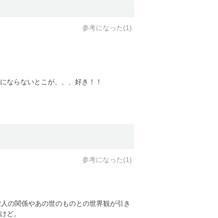
参考になった(
1
)
にならないとこが、、、好き！！
参考になった(
1
)
2人の関係やあの世のものとの世界観が引き
けど。