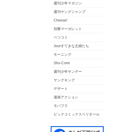
週刊少年マガジン
週刊ヤングジャンプ
Cheese!
別冊マーガレット
ベツコミ
Jourすてきな主婦たち
モーニング
Sho-Comi
週刊少年サンデー
ヤングキング
デザート
漫画アクション
モバフラ
ビックコミックスペリオール