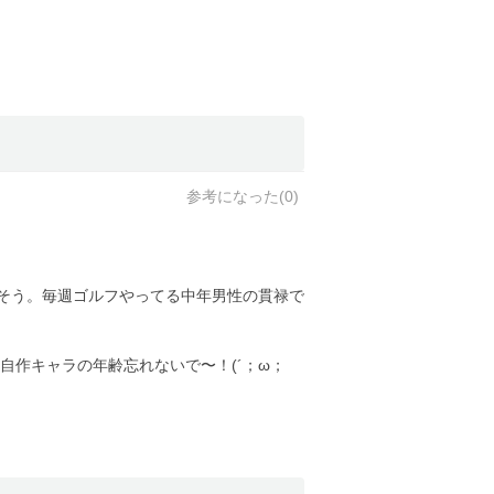
参考になった(
0
)
りそう。毎週ゴルフやってる中年男性の貫禄で
自作キャラの年齢忘れないで〜！(´；ω；