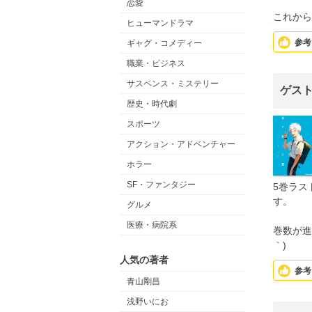
恋愛
これから
ヒューマンドラマ
参考
ギャグ・コメディー
職業・ビジネス
サスペンス・ミステリー
ゲス
歴史・時代劇
スポーツ
アクション・アドベンチャー
ホラー
SF・ファンタジー
5巻ラス
す。
グルメ
医療・病院系
巻数が進
｀)
人気の著者
参考
青山剛昌
浅野いにお