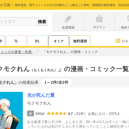
が王国！
無料漫画・電子コミックが10,000冊以上！1冊丸ごと無料、期間限定無料漫画、完結作
ログイン
会員登録
初め
ジャ
年
TL
BL
オトナ
無料漫画
コミックの著者・作者
「モクモクれん」の漫画・コミック
クモクれん
」の漫画・コミック一覧
（もくもくれん）
モクれん」
の検索結果
1～2件/全2件
光が死んだ夏
モクモクれん
巻
690pt
4.7
（21件）
お気に入り：2375人
ある集落で暮らす少年、よしきと光。同い年の2人はずっと一緒
っていたものは別のナニカにすり替わっていたことに確信を持っ