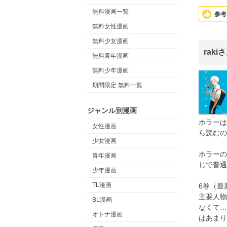
無料漫画一覧
参考
無料女性漫画
無料少女漫画
raki
無料青年漫画
無料少年漫画
期間限定 無料一覧
ジャンル別漫画
ホラーは
女性漫画
ら読むの
少女漫画
ホラーの
青年漫画
じで普通
少年漫画
TL漫画
6巻（最
主要人物
BL漫画
なくて…
オトナ漫画
はあまり