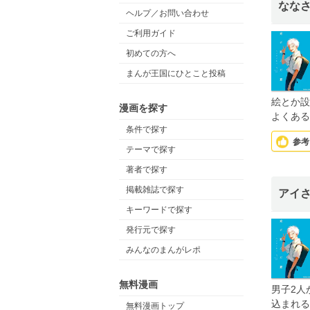
なな
ヘルプ／お問い合わせ
ご利用ガイド
初めての方へ
まんが王国にひとこと投稿
絵とか設
漫画を探す
よくある
条件で探す
参考
テーマで探す
著者で探す
掲載雑誌で探す
アイ
キーワードで探す
発行元で探す
みんなのまんがレポ
無料漫画
男子2人
込まれる
無料漫画トップ