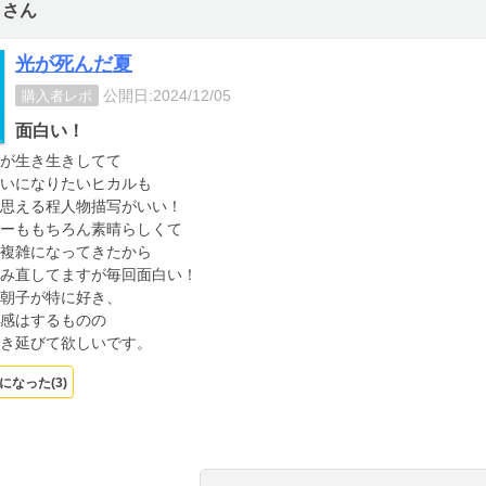
トさん
光が死んだ夏
公開日:2024/12/05
購入者レポ
面白い！
が生き生きしてて
いになりたいヒカルも
思える程人物描写がいい！
ーももちろん素晴らしくて
複雑になってきたから
み直してますが毎回面白い！
朝子が特に好き、
感はするものの
き延びて欲しいです。
になった(
3
)