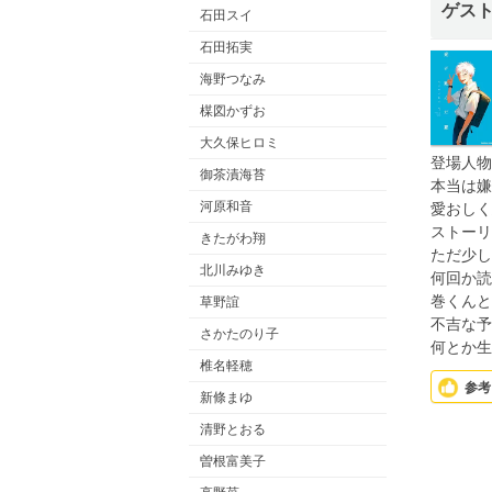
ゲス
石田スイ
石田拓実
海野つなみ
楳図かずお
大久保ヒロミ
登場人物
御茶漬海苔
本当は嫌
河原和音
愛おしく
ストーリ
きたがわ翔
ただ少し
北川みゆき
何回か読
巻くんと
草野誼
不吉な予
さかたのり子
何とか生
椎名軽穂
参考
新條まゆ
清野とおる
曽根富美子