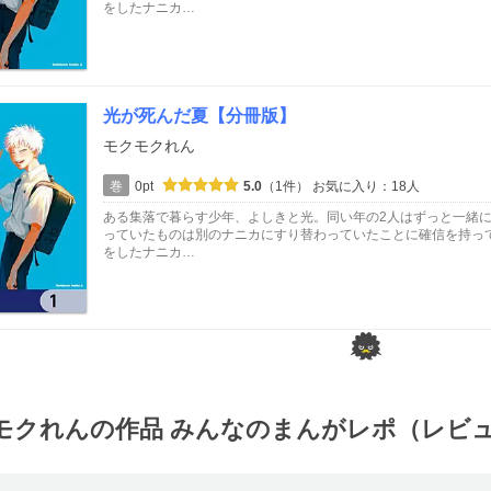
をしたナニカ…
光が死んだ夏【分冊版】
モクモクれん
巻
0pt
5.0
（1件）
お気に入り：18人
ある集落で暮らす少年、よしきと光。同い年の2人はずっと一緒
っていたものは別のナニカにすり替わっていたことに確信を持っ
をしたナニカ…
モクれんの作品 みんなのまんがレポ（レビ