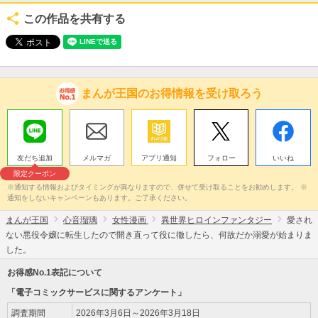
この作品を共有する
まんが王国のお得情報を受け取ろう
友だち追加
メルマガ
アプリ通知
フォロー
いいね
限定クーポン
※通知する情報およびタイミングが異なりますので、併せて受け取ることをお勧めします。 ※
通知をしないキャンペーンもあります。ご了承ください。
まんが王国
心音瑠璃
女性漫画
異世界ヒロインファンタジー
愛され
ない悪役令嬢に転生したので開き直って役に徹したら、何故だか溺愛が始まりま
した。
お得感No.1表記について
「電子コミックサービスに関するアンケート」
調査期間
2026年3月6日～2026年3月18日