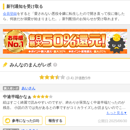
新刊通知を受け取る
会員登録
をすると「愛されない悪役令嬢に転生したので開き直って役に徹した
ら、何故だか溺愛が始まりました。」新刊配信のお知らせが受け取れます。
みんなのまんがレポ
(
3.4
)
評価数
5
件
あいさん
購入者レポ
中途半端かなぁ
絵はすごく綺麗で読みやすいのですが、終わりが呆気なく中途半端だったのが
残念。 小説の方では先があるとの事ですがコミカライズしか読まないのでこの
先が分からず不完全燃焼感。 幼馴染との馴れ初めから失恋に至るまで、それ以
もっと見る▼
降の心情や心の移り変わりなど、もう少し丁寧に描かれていればなお良かった
参考になった(
10
)
報告する
公開日:
2025/06/30
と思います。 あと2巻で終わるのであればあの猫ちゃんの忠告も必要だったの
か、死ぬ運命にあるはずだけどその辺も描かれることなく、結婚して1年経った