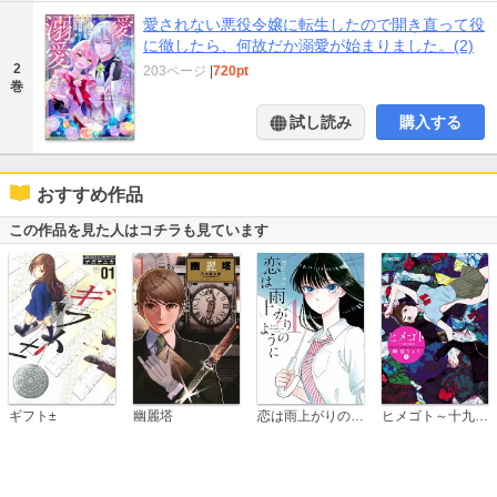
愛されない悪役令嬢に転生したので開き直って役
に徹したら、何故だか溺愛が始まりました。(2)
2
203ページ
|
720pt
巻
試し読み
購入する
おすすめ作品
この作品を見た人はコチラも見ています
恋は雨上がりのように
ギフト±
幽麗塔
ヒメゴト～十九歳の制服～