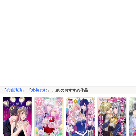
「
心音瑠璃
」 「
水菊じむ
」
のおすすめ作品
…他