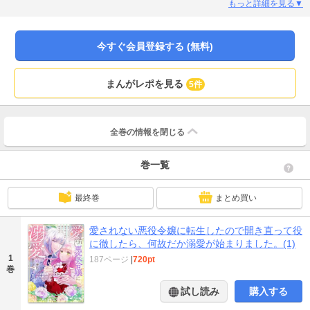
なってくれないか」って言われちゃって!?しかも、溺愛されてるんですけどー
もっと詳細を見る▼
ーー!?クールなイケメン公爵に愛される☆一年間の契約結婚！【分冊版『愛さ
れない悪役令嬢に転生したので開き直って役に徹したら、何故だか溺愛が始ま
りました。』1～4巻収録、パルシィ掲載のおまけマンガだけでなく合冊版だけ
今すぐ会員登録する (無料)
の特別描き下ろしマンガ＋スペシャル設定資料集も☆】
まんがレポを見る
5件
全巻の情報を
閉じる
巻一覧
最終巻
まとめ買い
愛されない悪役令嬢に転生したので開き直って役
に徹したら、何故だか溺愛が始まりました。(1)
1
187ページ
|
720pt
巻
試し読み
購入する