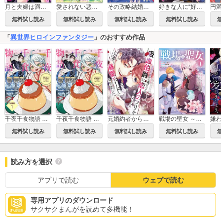
月と夫婦は満ちれば欠ける
愛されない悪役令嬢に転生したので開き直って役に徹したら、何故だか溺愛が始まりました。 分冊版
その政略結婚、謹んでお受け致します。 ～二度目の人生では絶対に～
好きな人に“好きな人”が出来たらしい
無料試し読み
無料試し読み
無料試し読み
無料試し読み
「
異世界ヒロインファンタジー
」のおすすめ作品
千夜千食物語 ～敗国の姫ですが氷の皇子殿下がどうも溺愛してくれています～ 分冊版
千夜千食物語 ～敗国の姫ですが氷の皇子殿下がどうも溺愛してくれています～
元婚約者から逃げるため吸血伯爵に恋人のフリをお願いしたら、なぜか溺愛モードになりました
戦場の聖女 ～妹の代わりに公爵騎士に嫁ぐことになりましたが、今は幸せです～
無料試し読み
無料試し読み
無料試し読み
無料試し読み
読み方を選択
アプリで読む
ウェブで読む
専用アプリのダウンロード
サクサクまんがを読めて多機能！