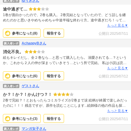
ゆぅきさん
購入者レポ
頃どうなるのか全く触れられず終わってしまって、中途半端な終わり方でイラ
途中過ぎて…
ストもストーリーも良いだけにすごく勿体ないと思いました。
1巻が面白かったので、2巻も購入。 2巻完結となっていたので、どう話しを纏
めたのかと思いきやめちゃめちゃ中途半端な終わり方。途中過ぎだろ！って感
じです。 小説をコミカライズするのはいいが、途中で終わるのはいかがなもの
もっと見る▼
でしょう…それもうまく小説に誘導するような終わり方なら続きを読みたくな
参考になった(
8
)
報告する
公開日:
2025/07/11
るけど、ただもやもやが残るけど小説買ってまで読む？って感じの終わり方は
自分的にはダメかな。 1巻が面白かっただけに残念な終わり方でした。
AchappyBさん
購入者レポ
消化不良。
絵もキレイだし、全２巻なら…と思って購入したら。 溺愛されてる…？という
か、これから２人の仲が深まっていきそう…という所で完結。 私は小説は読ま
ないので残念です。 全３巻とかにして、もう少しキレイに終われなかったの
もっと見る▼
か…。
参考になった(
6
)
報告する
公開日:
2025/07/12
ゲストさん
購入者レポ
か？！か？！かんけつ？！
2巻で完結？！とおもったらコミカライズが2巻まで涙 絵柄が綺麗で楽しみだっ
たのに！！！ 残念ですが、原作を読むことにします...絵師様の他の作品も探し
てみます。
もっと見る▼
参考になった(
3
)
報告する
公開日:
2025/07/11
マンガ女子さん
購入者レポ