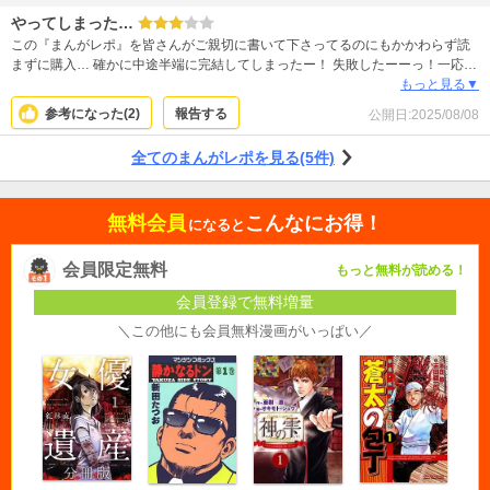
やってしまった…
この『まんがレポ』を皆さんがご親切に書いて下さってるのにもかかわらず読
まずに購入… 確かに中途半端に完結してしまったー！ 失敗したーーっ！一応は
ハッピーエンドだけど、小説的には続いてるし明かされてない謎がそのまま終
もっと見る▼
わってしまってます…トホホ
参考になった(
2
)
報告する
公開日:
2025/08/08
全てのまんがレポを見る(5件)
無料会員
こんなにお得！
になると
会員限定無料
もっと無料が読める！
会員登録で無料増量
＼この他にも会員無料漫画がいっぱい／