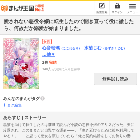
新規登録
ログイン
メニュー
愛されない悪役令嬢に転生したので開き直って役に徹した
ら、何故だか溺愛が始まりました。
女性
心音瑠璃
水菊じむ
（ここねるり）
（みずきくじむ）
…他▼
2巻
完結
348人
がお気に入り登録中
無料試し読み
みんなのまんがタグ
タグ編集
あらすじ | ストーリー
黒猫を助けて転生したのは前世で読んだ小説の悪役令嬢のアリスだった。夫に
冷遇され、このままだと自殺する運命――。「生き延びるために彼を利用して
やる！」……と思って悪女を演じていたら「俺と契約結婚をしてお飾りの妻に