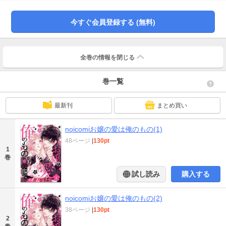
はぐらかされてばかりの茉白だけど、碧とともに家から遠い高校に入学。念願
だったフツーの高校生活を送れることに！しかし、世間知らずゆえに隙の多い
茉白。見かねた碧が「あんまり隙があると、俺がお嬢を食いますよ」と突然迫
今すぐ会員登録する (無料)
ってきて――!?◆◆◆独占欲を爆発させる碧の姿にドキドキが止まらない――!!お
嬢×ボディガードの幼なじみラブ(この作品は電子コミック誌noicomi vol.118に
収録されています。重複購入にご注意ください)
全巻の情報を
閉じる
巻一覧
最新刊
まとめ買い
noicomiお嬢の愛は俺のもの(1)
48ページ
|
130pt
1
巻
試し読み
購入する
noicomiお嬢の愛は俺のもの(2)
38ページ
|
130pt
2