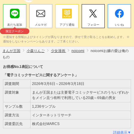
友だち追加
メルマガ
アプリ通知
フォロー
いいね
限定クーポン
※通知する情報およびタイミングが異なりますので、併せて受け取ることをお勧めします。 ※
通知をしないキャンペーンもあります。ご了承ください。
まんが王国
小森りんご
少女漫画
noicomi
noicomiお嬢の愛は俺の
もの
お得感No.1表記について
「電子コミックサービスに関するアンケート」
調査期間
2026年3月6日～2026年3月18日
調査対象
まんが王国または主要電子コミックサービスのうちいずれか
をメイン且つ有料で利用している20歳～69歳の男女
サンプル数
1,236サンプル
調査方法
インターネットリサーチ
調査委託先
株式会社MARCS
詳細表示▼