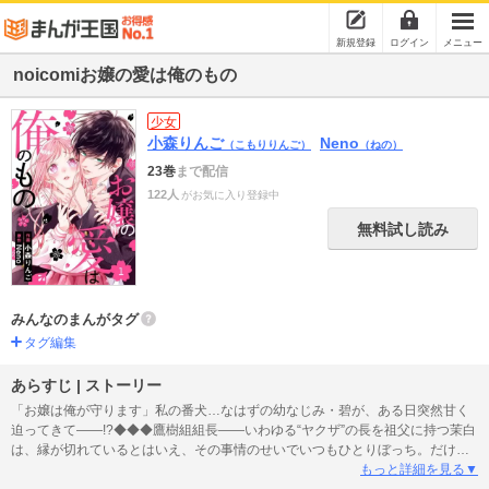
新規登録
ログイン
メニュー
noicomiお嬢の愛は俺のもの
少女
小森りんご
Neno
（こもりりんご）
（ねの）
23巻
まで配信
122人
がお気に入り登録中
無料試し読み
みんなのまんがタグ
タグ編集
あらすじ | ストーリー
「お嬢は俺が守ります」私の番犬…なはずの幼なじみ・碧が、ある日突然甘く
迫ってきて――!?◆◆◆鷹樹組組長――いわゆる“ヤクザ”の長を祖父に持つ茉白
は、縁が切れているとはいえ、その事情のせいでいつもひとりぼっち。だけど
唯一、ボディガードとして常にそばにいてくれる碧に片想いをしている。碧に
もっと詳細を見る▼