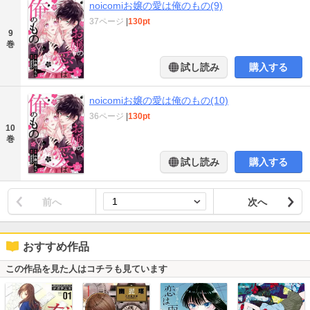
noicomiお嬢の愛は俺のもの(9)
37ページ
|
130pt
9
巻
試し読み
購入する
noicomiお嬢の愛は俺のもの(10)
36ページ
|
130pt
10
巻
試し読み
購入する
前へ
次へ
おすすめ作品
この作品を見た人はコチラも見ています