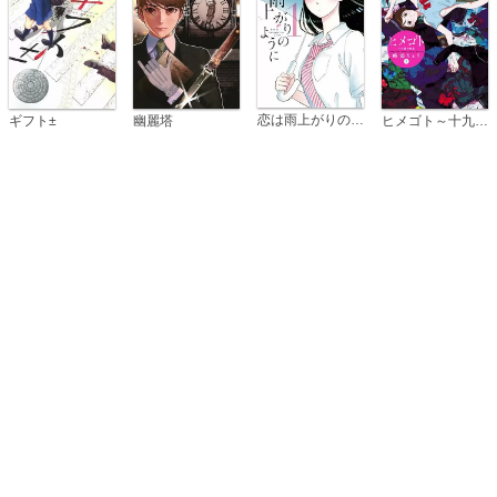
恋は雨上がりのように
ギフト±
幽麗塔
ヒメゴト～十九歳の制服～