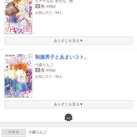
ヒナチなお
松かな
他
完
440pt
巻
お気に入り：94人
あらすじを見る▼
制服男子とあまいコト。
小森りんご
完
440pt
巻
お気に入り：55人
あらすじを見る▼
作家名
小森りんご