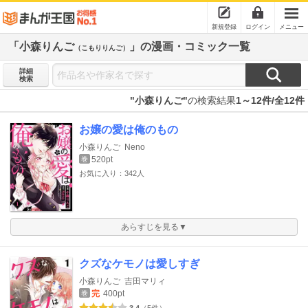
新規登録
ログイン
メニュー
「小森りんご
」の漫画・コミック一覧
（こもりりんご）
詳細
検索
"小森りんご"
の検索結果
1～12件/全12件
お嬢の愛は俺のもの
小森りんご
Neno
520pt
巻
お気に入り：342人
あらすじを見る▼
クズなケモノは愛しすぎ
小森りんご
吉田マリィ
完
400pt
巻