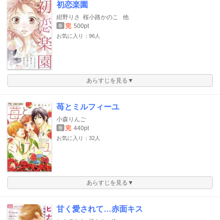
初恋楽園
紺野りさ
桜小路かのこ
他
完
500pt
巻
お気に入り：96人
あらすじを見る▼
苺とミルフィーユ
小森りんご
完
440pt
巻
お気に入り：32人
あらすじを見る▼
甘く愛されて…赤面キス