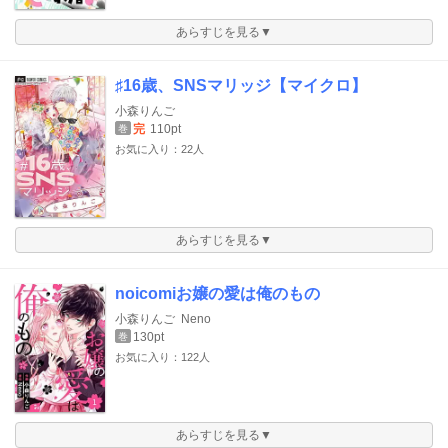
あらすじを見る▼
♯16歳、SNSマリッジ【マイクロ】
小森りんご
完
110pt
巻
お気に入り：22人
あらすじを見る▼
noicomiお嬢の愛は俺のもの
小森りんご
Neno
130pt
巻
お気に入り：122人
あらすじを見る▼