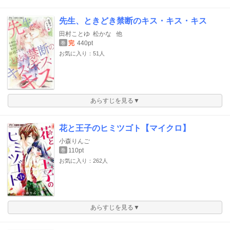
先生、ときどき禁断のキス・キス・キス
田村ことゆ
松かな
他
完
440pt
巻
お気に入り：51人
あらすじを見る▼
花と王子のヒミツゴト【マイクロ】
小森りんご
110pt
巻
お気に入り：262人
あらすじを見る▼