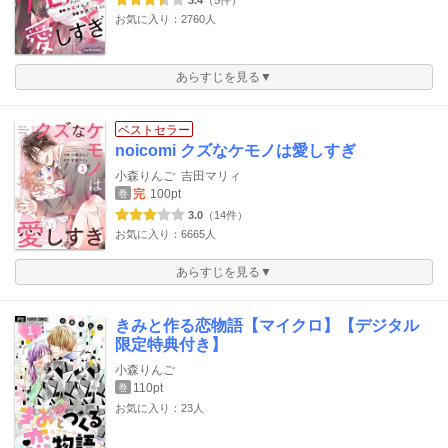
3.4
（5件）
お気に入り：2760人
あらすじを見る▼
ベストセラー
noicomi クズなケモノは愛しすぎ
小森りんご
吉田マリィ
完
100pt
巻
3.0
（14件）
お気に入り：6665人
あらすじを見る▼
きみと作る恋物語【マイクロ】【デジタル
限定特典付き】
小森りんご
110pt
巻
お気に入り：23人