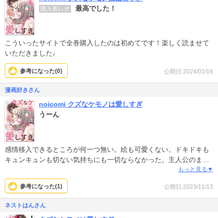
最高でした！
購入者レポ
こういったサイトで全巻購入したのは初めてです！楽しく読ませて
いただきました♩
参考になった(
0
)
公開日:2024/01/16
漫画好きさん
noicomi クズなケモノは愛しすぎ
うーん
感情移入できるところが何一つ無い。絵も可愛くない。ドキドキも
キュンキュンも切ない気持ちにも一切ならなかった。主人公のまつ
毛なに？？？？？しか出てこなかったw
もっと見る▼
参考になった(
1
)
公開日:2023/11/13
ネストはんさん