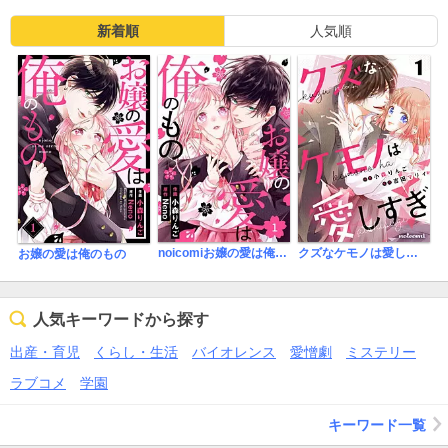
致命的なのは女の子が可愛くない
絵ではなく、キャラとして可愛くないしうるさい
新着順
人気順
noicomiお嬢の愛は俺のもの
クズなケモノは愛しすぎ
お嬢の愛は俺のもの
人気キーワードから探す
出産・育児
くらし・生活
バイオレンス
愛憎劇
ミステリー
ラブコメ
学園
キーワード一覧