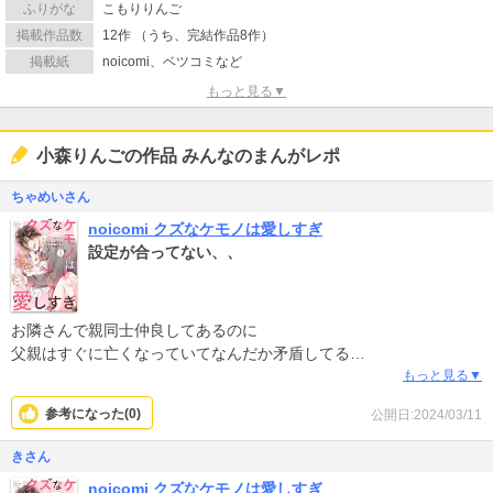
ふりがな
こもりりんご
掲載作品数
12作 （うち、完結作品8作）
掲載紙
noicomi、ベツコミなど
もっと見る▼
小森りんごの作品 みんなのまんがレポ
ちゃめいさん
noicomi クズなケモノは愛しすぎ
設定が合ってない、、
お隣さんで親同士仲良してあるのに
父親はすぐに亡くなっていてなんだか矛盾してる
ありがちな設定だけど
もっと見る▼
無理がある設定、、、、
参考になった(
0
)
公開日:2024/03/11
きさん
noicomi クズなケモノは愛しすぎ