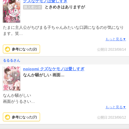
クズなケモノは愛しすぎ
ときめきはありますが
購入者レポ
たまに主人公がちびまる子ちゃんみたいな口調になるのが気になり
ます。笑
チャラ男が一途になる系が好きな方にはおすすめです！
もっと見る▼
参考になった(
2
)
公開日:2023/08/14
るるるさん
noicomi クズなケモノは愛しすぎ
なんか騒がしい 画面…
なんか騒がしい
画面がうるさい
落ち着いて読めない
もっと見る▼
なんで男側がヒロインを好きなのかも、謎に他の男二人侍らせてる
参考になった(
7
)
公開日:2023/06/12
のかもすべて唐突で感情移入どころの話ではない
ずっと置いてけぼり