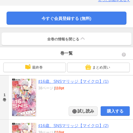
今すぐ会員登録する (無料)
全巻の情報を
閉じる
巻一覧
最終巻
まとめ買い
♯16歳、SNSマリッジ【マイクロ】(1)
38ページ
|
110pt
1
巻
試し読み
購入する
♯16歳、SNSマリッジ【マイクロ】(2)
38ページ
|
110pt