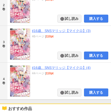
2
巻
試し読み
購入する
♯16歳、SNSマリッジ【マイクロ】(3)
46ページ
|
110pt
3
巻
試し読み
購入する
♯16歳、SNSマリッジ【マイクロ】(4)
44ページ
|
110pt
4
巻
試し読み
購入する
おすすめ作品