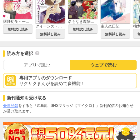
懐妊初夜～一途な社長は求愛の手を緩めない～
名もなき魔物と二人の騎士～そして婚約者は困惑する～
クイーンズ・クオリティ
主人恋日記
無料試し読み
無料試し読み
無料試し読み
無料試し読み
読み方を選択
アプリで読む
ウェブで読む
専用アプリのダウンロード
サクサクまんがを読めて多機能！
新刊通知を受け取る
会員登録
をすると「♯16歳、SNSマリッジ【マイクロ】」新刊配信のお知らせ
が受け取れます。