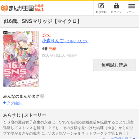
新規登録
ログイン
メニュー
♯16歳、SNSマリッジ【マイクロ】
少女
小森りんご
（こもりりんご）
4巻
完結
22人
がお気に入り登録中
無料試し読み
みんなのまんがタグ
タグ編集
あらすじ | ストーリー
１６歳の激貧女子高生の永遠は、SNSで妄想の結婚生活を拡散することで現実
逃避してストレスを解消！？でも、その投稿を見つけた結輝（ゆき）からのリ
プで夢がまさかの現実に…▽大人気ソーシャルネットワークラブ第１巻！！
もっと詳細を見る▼