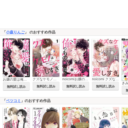
「
小森りんご
」 のおすすめ作品
クズなケモノは愛しすぎ
noicomiお嬢の愛は俺のもの
noicomi クズなケモノは愛しすぎ
お嬢の愛は俺のもの
無料試し読み
無料試し読み
無料試し読み
無料試し読み
「
ベツコミ
」のおすすめ作品