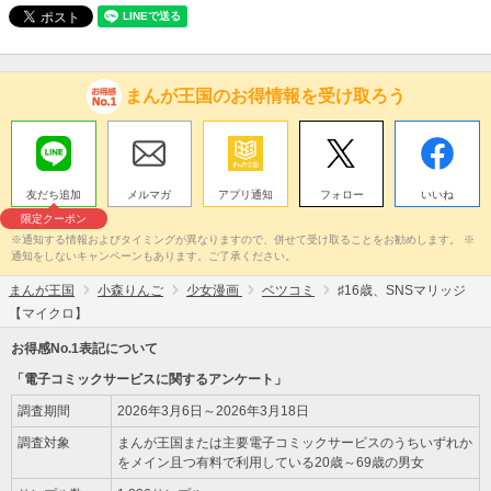
まんが王国のお得情報を受け取ろう
友だち追加
メルマガ
アプリ通知
フォロー
いいね
限定クーポン
※通知する情報およびタイミングが異なりますので、併せて受け取ることをお勧めします。 ※
通知をしないキャンペーンもあります。ご了承ください。
まんが王国
小森りんご
少女漫画
ベツコミ
♯16歳、SNSマリッジ
【マイクロ】
お得感No.1表記について
「電子コミックサービスに関するアンケート」
調査期間
2026年3月6日～2026年3月18日
調査対象
まんが王国または主要電子コミックサービスのうちいずれか
をメイン且つ有料で利用している20歳～69歳の男女