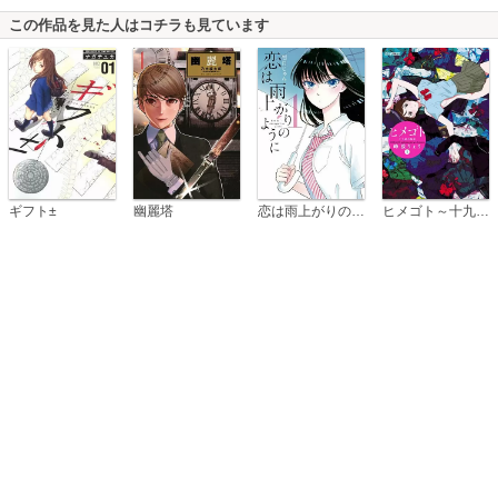
この作品を見た人はコチラも見ています
恋は雨上がりのように
ギフト±
幽麗塔
ヒメゴト～十九歳の制服～