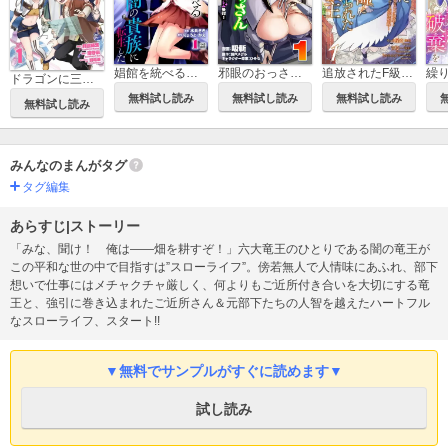
娼館を統べる闇の貴族に転生した～美少女たちと二重生活のハーレムライフ～
追放されたF級軍師と見捨てられた幼女領主～SSSランクの駒と攻略する辺境戦線～【単行本版】【特典付き】
邪眼のおっさん～冴えない三十路のペロペロハーレム無双～【単行本版】
ドラゴンに三度轢かれた俺の転生職人ライフ～慰謝料（スキル）でチート＆ハーレム～【単行本版】【特典付き】
無料試し読み
無料試し読み
無料試し読み
無料試し読み
みんなのまんがタグ
タグ編集
あらすじ|ストーリー
「みな、聞け！ 俺は――畑を耕すぞ！」六大竜王のひとりである闇の竜王が
この平和な世の中で目指すは”スローライフ”。傍若無人で人情味にあふれ、部下
想いで仕事にはメチャクチャ厳しく、何よりもご近所付き合いを大切にする竜
王と、強引に巻き込まれたご近所さん＆元部下たちの人智を越えたハートフル
なスローライフ、スタート!!
▼無料でサンプルがすぐに読めます▼
試し読み