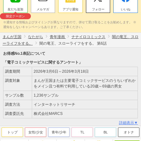
友だち追加
メルマガ
アプリ通知
フォロー
いいね
限定クーポン
※通知する情報およびタイミングが異なりますので、併せて受け取ることをお勧めします。 ※
通知をしないキャンペーンもあります。ご了承ください。
まんが王国
なたがら
青年漫画
ナナイロコミックス
闇の竜王、スロ
ーライフをする。
闇の竜王、スローライフをする。 第6話
お得感No.1表記について
「電子コミックサービスに関するアンケート」
調査期間
2026年3月6日～2026年3月18日
調査対象
まんが王国または主要電子コミックサービスのうちいずれか
をメイン且つ有料で利用している20歳～69歳の男女
サンプル数
1,236サンプル
調査方法
インターネットリサーチ
調査委託先
株式会社MARCS
詳細表示▼
トップ
女性/少女
青年/少年
TL
BL
オトナ