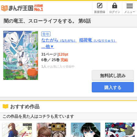
新規登録
ログイン
メニュー
闇の竜王、スローライフをする。 第6話
青年
なたがら
稲荷竜
（なたがら）
（いなりりゅう）
…他▼
31ページ
|
120pt
6巻
／ 25巻
完結
1人
がお気に入り登録中
無料試し読み
購入する
おすすめ作品
この作品を見た人はコチラも見ています