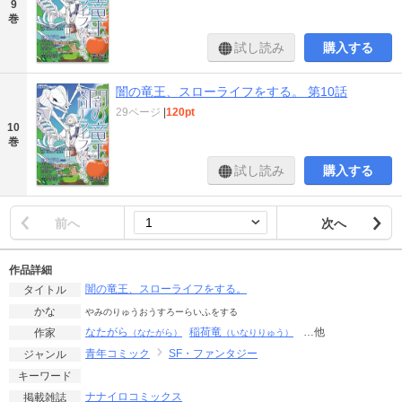
9
巻
試し読み
購入する
闇の竜王、スローライフをする。 第10話
29ページ
|
120pt
10
巻
試し読み
購入する
前へ
次へ
作品詳細
闇の竜王、スローライフをする。
タイトル
かな
やみのりゅうおうすろーらいふをする
なたがら
稲荷竜
…他
作家
（なたがら）
（いなりりゅう）
青年コミック
SF・ファンタジー
ジャンル
キーワード
ナナイロコミックス
掲載雑誌