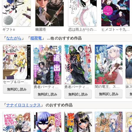
恋は雨上がりのように
ギフト±
幽麗塔
ヒメゴト～十九歳の制服～
「
なたがら
」 「
稲荷竜
」
のおすすめ作品
…他
セーブ＆ロードのできる宿屋さん ～カンスト転生者が宿屋で新人育成を始めたようです～
妹
闇の竜王、スローライフをする。【特典付き】
勇者パーティーを追い出された死霊魔術師はリッチになって魔王軍で大好きな研究ライフを送る コミック版（分冊版）
勇者パーティーを追い出された死霊魔術師はリッチになって魔王軍で大好きな研究ライフを送る コミック版
無料試し読み
無料試し読み
無料試し読み
無料試し読み
「
ナナイロコミックス
」 のおすすめ作品