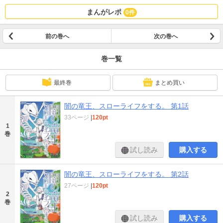
まんがレポ
0件
前の巻へ
次の巻へ
巻一覧
最終巻
まとめ買い
闇の竜王、スローライフをする。 第1話
33ページ
|
120pt
1
巻
試し読み
購入する
闇の竜王、スローライフをする。 第2話
27ページ
|
120pt
2
巻
試し読み
購入する