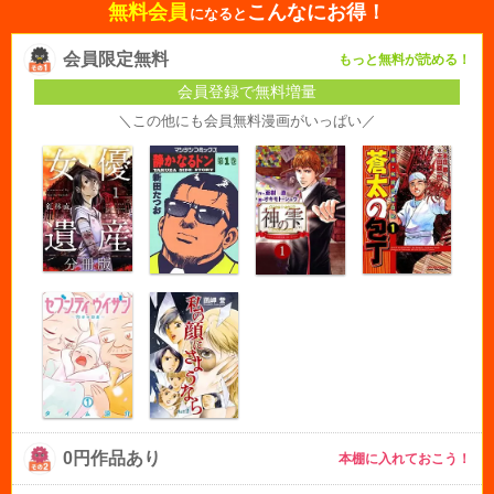
無料会員
こんなにお得！
になると
会員限定無料
もっと無料が読める！
会員登録で無料増量
＼この他にも会員無料漫画がいっぱい／
0円作品あり
本棚に入れておこう！