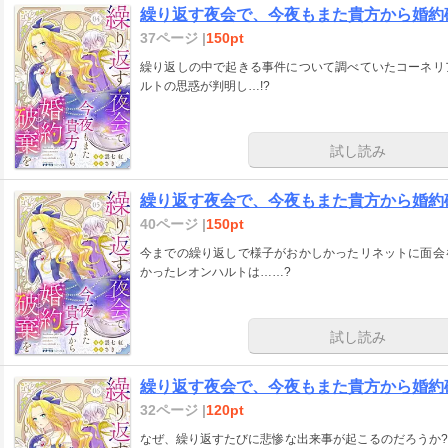
繰り返す夜会で、今夜もまた貴方から婚約
37ページ |
150pt
繰り返しの中で起きる事件について調べていたコーネリ
ルトの思惑が判明し…!?
試し読み
繰り返す夜会で、今夜もまた貴方から婚約
40ページ |
150pt
今までの繰り返しで様子がおかしかったリネットに面会
かったレオンハルトは……?
試し読み
繰り返す夜会で、今夜もまた貴方から婚約
32ページ |
120pt
なぜ、繰り返すたびに悲惨な出来事が起こるのだろうか