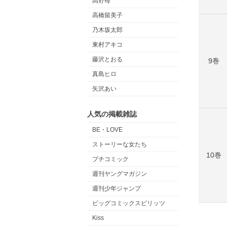
高野苺
高橋留美子
乃木坂太郎
東村アキコ
藤沢とおる
9巻
真島ヒロ
矢沢あい
人気の掲載雑誌
BE・LOVE
ストーリーな女たち
10巻
プチコミック
週刊ヤングマガジン
週刊少年ジャンプ
ビッグコミックスピリッツ
Kiss