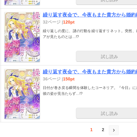
繰り返す夜会で、今夜もまた貴方から婚約
32ページ |
120pt
繰り返しの度に、謎の行動を繰り返すリネット。突然、
アが見たものとは…!?
試し読み
繰り返す夜会で、今夜もまた貴方から婚約
36ページ |
150pt
日付が巻き戻る瞬間を体験したコーネリア。『今日』に
彼の姿が見当たらず…!?
試し読み
1
2