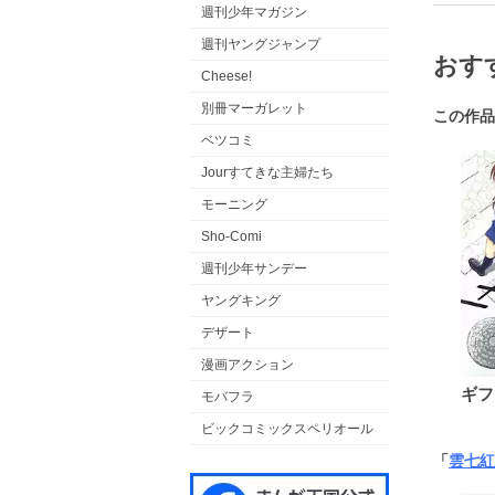
週刊少年マガジン
週刊ヤングジャンプ
おす
Cheese!
別冊マーガレット
この作品
ベツコミ
Jourすてきな主婦たち
モーニング
Sho-Comi
週刊少年サンデー
ヤングキング
デザート
漫画アクション
ギフ
モバフラ
ビックコミックスペリオール
「
雲七紅