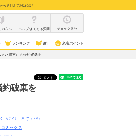
品から新刊まで多数配信！
チェック履歴
ての方へ
ヘルプ/よくある質問
ル
ランキング
新刊
来店ポイント
もまた貴方から婚約破棄を
婚約破棄を
さき
くもなこう）
（さき）
ロコミックス