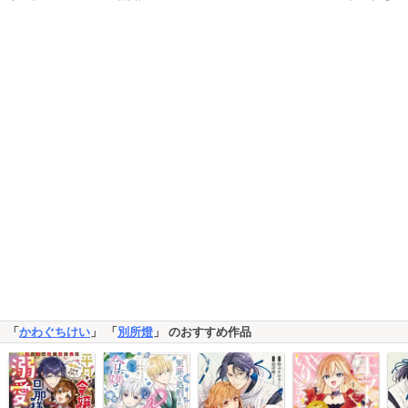
「
かわぐちけい
」 「
別所燈
」 のおすすめ作品