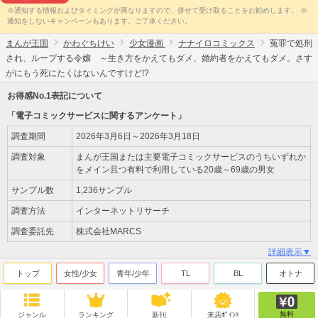
※通知する情報およびタイミングが異なりますので、併せて受け取ることをお勧めします。 ※
通知をしないキャンペーンもあります。ご了承ください。
まんが王国
かわぐちけい
少女漫画
ナナイロコミックス
冤罪で処刑
され、ループする令嬢 ～生き方をかえてもダメ、婚約者をかえてもダメ。さす
がにもう死にたくはないんですけど!?
お得感No.1表記について
「電子コミックサービスに関するアンケート」
調査期間
2026年3月6日～2026年3月18日
調査対象
まんが王国または主要電子コミックサービスのうちいずれか
をメイン且つ有料で利用している20歳～69歳の男女
サンプル数
1,236サンプル
調査方法
インターネットリサーチ
調査委託先
株式会社MARCS
詳細表示▼
トップ
女性/少女
青年/少年
TL
BL
オトナ
無料
ジャンル
ランキング
新刊
来店ﾎﾟｲﾝﾄ