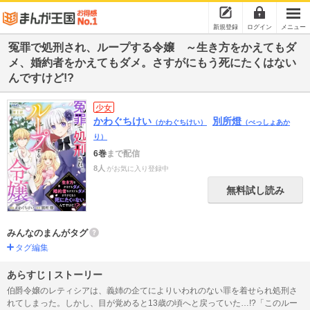
新規登録
ログイン
メニュー
冤罪で処刑され、ループする令嬢 ～生き方をかえてもダ
メ、婚約者をかえてもダメ。さすがにもう死にたくはない
んですけど!?
少女
かわぐちけい
別所燈
（かわぐちけい）
（べっしょあか
り）
6巻
まで配信
8人
がお気に入り登録中
無料試し読み
みんなのまんがタグ
タグ編集
あらすじ | ストーリー
伯爵令嬢のレティシアは、義姉の企てによりいわれのない罪を着せられ処刑さ
れてしまった。しかし、目が覚めると13歳の頃へと戻っていた…!?「このルー