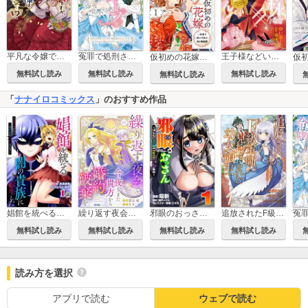
平凡な令嬢ですが、旦那様は溺愛です！？～地味なんて言わせません！～アンソロジーコミック
冤罪で処刑され、ループする令嬢 ～生き方をかえてもダメ、婚約者をかえてもダメ。さすがにもう死にたくはないんですけど!?【単行本版】【特典付き】
王子様などいりません！
仮初めの花嫁 一条家に嫁いだ私の偽り婚姻譚
無料試し読み
無料試し読み
無料試し読み
無料試し読み
「
ナナイロコミックス
」のおすすめ作品
娼館を統べる闇の貴族に転生した～美少女たちと二重生活のハーレムライフ～
繰り返す夜会で、今夜もまた貴方から婚約破棄を
邪眼のおっさん～冴えない三十路のペロペロハーレム無双～【単行本版】
追放されたF級軍師と見捨てられた幼女領主～SSSランクの駒と攻略する辺境戦線～【単行本版】【特典付き】
無料試し読み
無料試し読み
無料試し読み
無料試し読み
読み方を選択
アプリで読む
ウェブで読む