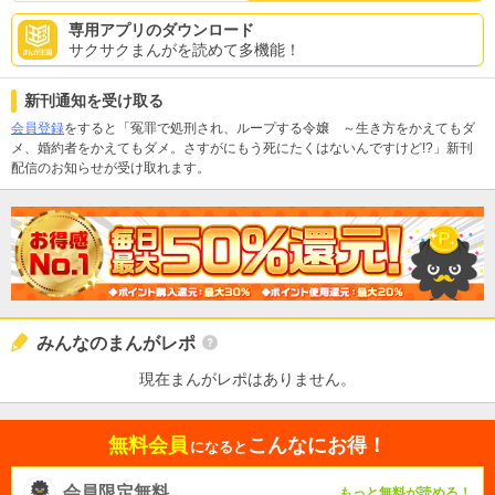
専用アプリのダウンロード
サクサクまんがを読めて多機能！
新刊通知を受け取る
会員登録
をすると「冤罪で処刑され、ループする令嬢 ～生き方をかえてもダ
メ、婚約者をかえてもダメ。さすがにもう死にたくはないんですけど!?」新刊
配信のお知らせが受け取れます。
みんなのまんがレポ
現在まんがレポはありません。
無料会員
こんなにお得！
になると
会員限定無料
もっと無料が読める！