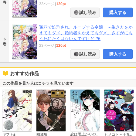
巻
33ページ
|
120pt
試し読み
購入する
冤罪で処刑され、ループする令嬢 ～生き方をか
えてもダメ、婚約者をかえてもダメ。さすがにも
う死にたくはないんですけど!?6
6
巻
23ページ
|
120pt
試し読み
購入する
おすすめ作品
この作品を見た人はコチラも見ています
恋は雨上がりのように
ギフト±
幽麗塔
ヒメゴト～十九歳の制服～