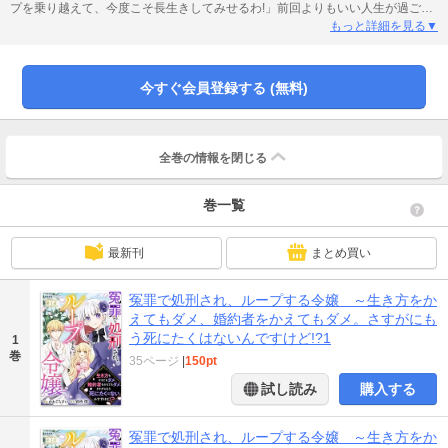
プを乗り越えて、今度こそ長生きしてみせるわ!」前回よりもいい人生が過ごせ
るようにと決意するレティシア。繰り返しによって、少しずつ幸せな人生が送
もっと詳細を見る▼
れるようになるレティシアだったが、何度繰り返してもなぜか20歳の誕生日ま
では生きられなくて……!?
今すぐ会員登録する (無料)
全巻の情報を
閉じる
巻一覧
最新刊
まとめ買い
冤罪で処刑され、ループする令嬢 ～生き方をか
えてもダメ、婚約者をかえてもダメ。さすがにも
う死にたくはないんですけど!?1
1
巻
35ページ
|
150pt
試し読み
購入する
冤罪で処刑され、ループする令嬢 ～生き方をか