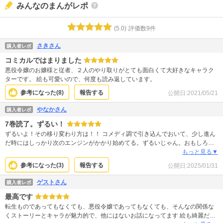
みんなのまんがレポ
(
5.0
)
評価数
9
件
さきさん
購入者レポ
コミカルではまりました
悪役令嬢のお嬢様と従者、２人のやり取りがとても面白くて大好きなキャラク
ターです。 絵も可愛いので、何度も読み返しています。
参考になった(
8
)
報告する
公開日:
2021/05/21
やなかさん
購入者レポ
7巻読了。ずるい！
ずるいよ！その移り変わり方は！！ コメディ調で引き込んでおいて、少し進ん
だ時にはしっかり次のエンジンがかかり始めてる。ずるいじゃん。おもしろー
いでページ捲ってたら、いつの間にか次を先をにさせられてるんだもん。 止ま
もっと見る▼
んないよ！一気に全部買って読んじゃったよ！もう今次がないよ！読みたい
参考になった(
3
)
報告する
公開日:
2025/01/31
よ！！しっかりフルスロットルまで見せつけられて、ベタ踏みのままお預けだ
よ！ ☆0~5で言うならまあ☆7ってとこスかね
ゲストさん
購入者レポ
最高です
転生ものであってもなくても、悪役令嬢であってもなくても、そんなの関係な
くストーリーとキャラが魅力的で、他にはないお話になってます 絵も綺麗だ