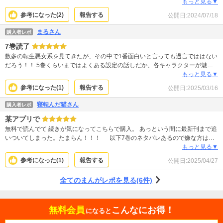
し、原作のイメージどおりです
もっと見る▼
参考になった(
2
)
報告する
公開日:
2024/07/18
まるさん
購入者レポ
7巻読了
数多の転生悪女系を見てきたが、その中で1番面白いと言っても過言でははない
だろう！！ 5巻くらいまではよくある設定の話しだか、各キャラクターが魅力
的で引き込まれるし、また6巻から7巻にかけて一気に話が進んでいくので、7
もっと見る▼
巻まで一気読みすることをお勧めする！！ 続刊が待ち遠しい！！
参考になった(
1
)
報告する
公開日:
2025/03/16
寝転んだ猫さん
購入者レポ
某アプリで
無料で読んでて 続きが気になってこちらで購入。 あっという間に最新刊まで追
いついてしまった。たまらん！！！ 以下7巻のネタバレあるので嫌な方は回
れ右お願いしますm(__)m 前巻までのどうやっても気づかないメアリ様はど
もっと見る▼
こへやら、お花畑がこちらにもわかるくらいの浮かれ様、可愛くて仕方ないww
参考になった(
1
)
報告する
公開日:
2025/04/27
そしてちょこちょこ挟まれる小技、 最後のほう、落ち込んでたはずなのに、 じ
ゃ！って去ろうとするところ (が)がついてじゃが、になってて コロッケのため
全てのまんがレポを見る(6件)
なら一瞬で回復するほどのじゃが好きなとことか たまらんかわいさwwww わた
しもコロッケ好きなのでおすすめ教えてあげたいですwwww 今から次巻が楽し
みすぎます。なるべく早いといいな〜！
無料会員
こんなにお得！
になると