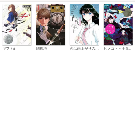
恋は雨上がりのように
ギフト±
幽麗塔
ヒメゴト～十九歳の制服～