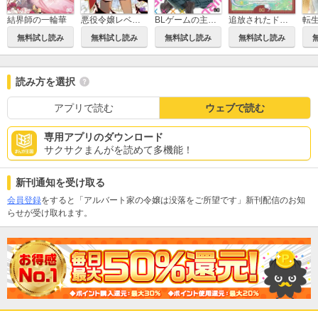
結界師の一輪華
悪役令嬢レベル99 ～私は裏ボスですが魔王ではありません～
BLゲームの主人公の弟であることに気がつきました
追放されたドラゴン好き令嬢は、北方辺境伯の愛に気づかない
無料試し読み
無料試し読み
無料試し読み
無料試し読み
読み方を選択
アプリで読む
ウェブで読む
専用アプリのダウンロード
サクサクまんがを読めて多機能！
新刊通知を受け取る
会員登録
をすると「アルバート家の令嬢は没落をご所望です」新刊配信のお知
らせが受け取れます。