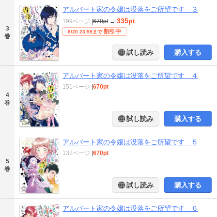
アルバート家の令嬢は没落をご所望です ３
335pt
199ページ
|
670pt
→
3
割引中
8/20 23:59まで
巻
試し読み
購入する
アルバート家の令嬢は没落をご所望です ４
151ページ
|
670pt
4
巻
試し読み
購入する
アルバート家の令嬢は没落をご所望です ５
137ページ
|
670pt
5
巻
試し読み
購入する
アルバート家の令嬢は没落をご所望です ６