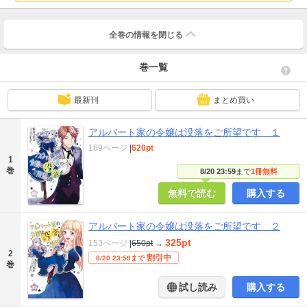
全巻の情報を
閉じる
巻一覧
最新刊
まとめ買い
アルバート家の令嬢は没落をご所望です １
169ページ
|
620pt
1
巻
8/20 23:59
まで
1冊無料
無料で読む
購入する
アルバート家の令嬢は没落をご所望です ２
325pt
153ページ
|
650pt
→
2
割引中
8/20 23:59まで
巻
試し読み
購入する