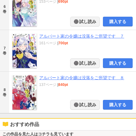
153ページ
|
690pt
6
巻
試し読み
購入する
アルバート家の令嬢は没落をご所望です ７
161ページ
|
700pt
7
巻
試し読み
購入する
アルバート家の令嬢は没落をご所望です ８
137ページ
|
840pt
8
巻
試し読み
購入する
おすすめ作品
この作品を見た人はコチラも見ています