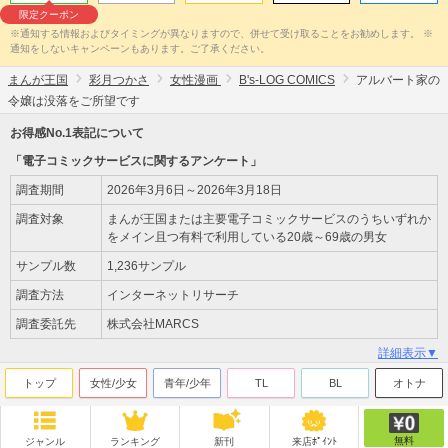
限定クーポン
※通知する情報およびタイミングが異なりますので、併せて受け取ることをお勧めします。 ※
通知をしないキャンペーンもあります。ご了承ください。
まんが王国
彩月つかさ
女性漫画
B's-LOG COMICS
アルバート家の
令嬢は没落をご所望です
お得感No.1表記について
「電子コミックサービスに関するアンケート」
調査期間
2026年3月6日～2026年3月18日
調査対象
まんが王国または主要電子コミックサービスのうちいずれか
をメイン且つ有料で利用している20歳～69歳の男女
サンプル数
1,236サンプル
調査方法
インターネットリサーチ
調査委託先
株式会社MARCS
詳細表示▼
トップ
女性/少女
青年/少年
TL
BL
オトナ
無料
ジャンル
ランキング
新刊
来店ﾎﾟｲﾝﾄ