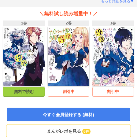
追放。そんなの冗談じゃないと没落回避――は、しない!?「むしろ目指せ没落!
もっと詳細を見る▼
悪役街道を突き進むのよ!」なんて意気込むものの、ゲームの主人公(ヒロイ
ン)・アリシアからの好感度が何故か高く、嫌がらせをしても全て好意的に取ら
＼無料試し読み増量中！／
れてしまう。早くも暗雲立ちこめるが、メアリは無事に没落できるのか……!?
1巻
2巻
3巻
無料で読む
割引中
割引中
今すぐ会員登録する (無料)
まんがレポを見る
6件