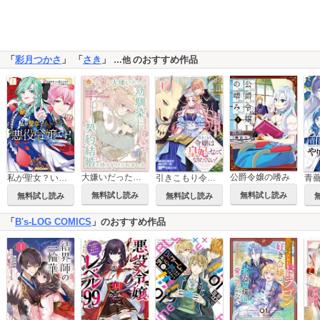
「
彩月つかさ
」 「
さき
」
のおすすめ作品
…他
大嫌いだった幼馴染に、契約結婚を持ちかけられました【合本版】
公爵令嬢の嗜み
引きこもり令嬢は皇妃になんてなりたくない！～強面皇帝の溺愛が駄々漏れで困ります～
私が聖女？いいえ、悪役令嬢です！～なので、全員破滅は阻止させていただきます～
無料試し読み
無料試し読み
無料試し読み
無料試し読み
「
B's-LOG COMICS
」のおすすめ作品