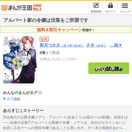
新規登録
ログイン
メニュー
アルバート家の令嬢は没落をご所望です
無料＆割引キャンペーン
実施中！
女性
彩月つかさ
さき
…他▼
（さつきつかさ）
（さき）
8巻
まで配信
1149人
がお気に入り登録中
みんなのまんがタグ
タグ編集
あらすじ | ストーリー
完全無欠の公爵令嬢メアリ・アルバート(合金ドリル(縦ロール)装備)。目指すは
――自身の没落!?アルバート公爵家の令嬢・メアリは、自分がヒロインをいじ
め抜く乙女ゲームの悪役令嬢であることを思い出す。行く末は貴族社会からの