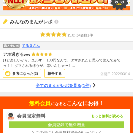
みんなのまんがレポ
(
5.0
)
評価数
1
件
てる３さん
購入者レポ
アホ過ぎるww
けど楽しいから、ユルす！ 100円なんで、ダマされたと思って読んでみて
っ！！ ダマされるほうが、悪いんじゃ〜！…
参考になった(
2
)
報告する
公開日:
2022/03/14
全てのまんがレポを見る(1件)
無料会員
こんなにお得！
になると
会員限定無料
もっと無料が読める！
会員登録で無料増量
＼この他にも会員無料漫画がいっぱい／