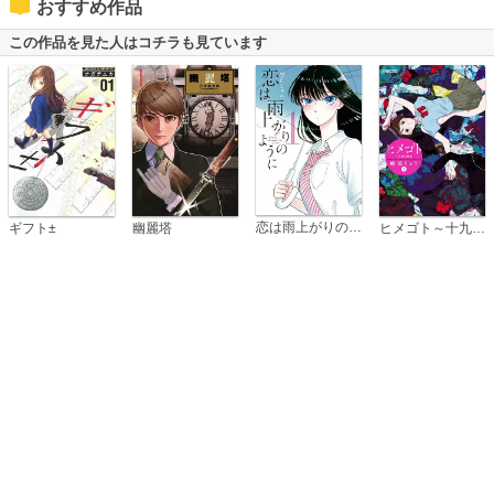
おすすめ作品
この作品を見た人はコチラも見ています
恋は雨上がりのように
ギフト±
幽麗塔
ヒメゴト～十九歳の制服～