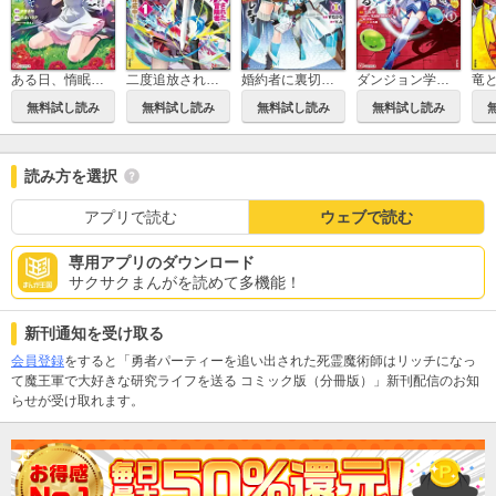
ある日、惰眠を貪っていたら一族から追放されて森に捨てられました そのまま寝てたら周りが勝手に魔物の国を作ってたけど、私は気にせず今日も眠ります コミック版
二度追放された冒険者、激レアスキル駆使して美少女軍団を育成中！ コミック版
婚約者に裏切られた錬金術師は、独立して『ざまぁ』します コミック版
ダンジョン学園の底辺に転生したけど、なぜか俺には攻略本がある コミック版
無料試し読み
無料試し読み
無料試し読み
無料試し読み
読み方を選択
アプリで読む
ウェブで読む
専用アプリのダウンロード
サクサクまんがを読めて多機能！
新刊通知を受け取る
会員登録
をすると「勇者パーティーを追い出された死霊魔術師はリッチになっ
て魔王軍で大好きな研究ライフを送る コミック版（分冊版）」新刊配信のお知
らせが受け取れます。