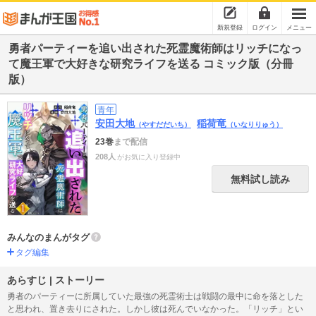
新規登録
ログイン
メニュー
勇者パーティーを追い出された死霊魔術師はリッチになっ
て魔王軍で大好きな研究ライフを送る コミック版（分冊
版）
青年
安田大地
稲荷竜
（やすだだいち）
（いなりりゅう）
23巻
まで配信
208人
がお気に入り登録中
無料試し読み
みんなのまんがタグ
タグ編集
あらすじ | ストーリー
勇者のパーティーに所属していた最強の死霊術士は戦闘の最中に命を落とした
と思われ、置き去りにされた。しかし彼は死んでいなかった。「リッチ」とい