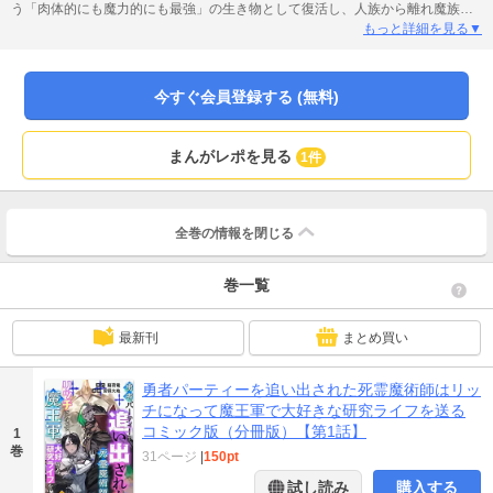
う「肉体的にも魔力的にも最強」の生き物として復活し、人族から離れ魔族の
側で生きていくことを決意する。なぜなら、魔族の方が豊かな環境で自由気ま
もっと詳細を見る▼
まに死霊術の研究ができるから！ 六魔将軍の一人だったアリス（美人）をパ
ートナーに、研究に没頭するリッチ。果たしてリッチは、冒険者の邪魔にも負
けずに彼の望んだ平穏無事な研究生活を送ることができるのか!?
今すぐ会員登録する (無料)
まんがレポを見る
1件
全巻の情報を
閉じる
巻一覧
最新刊
まとめ買い
勇者パーティーを追い出された死霊魔術師はリッ
チになって魔王軍で大好きな研究ライフを送る
コミック版（分冊版）【第1話】
1
巻
31ページ
|
150pt
試し読み
購入する