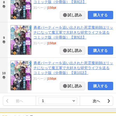
コミック版（分冊版）【第8話】
8
巻
31ページ
|
150pt
試し読み
購入する
勇者パーティーを追い出された死霊魔術師はリッ
チになって魔王軍で大好きな研究ライフを送る
コミック版（分冊版）【第9話】
9
巻
31ページ
|
150pt
試し読み
購入する
勇者パーティーを追い出された死霊魔術師はリッ
チになって魔王軍で大好きな研究ライフを送る
コミック版（分冊版）【第10話】
10
巻
31ページ
|
150pt
試し読み
購入する
前へ
次へ