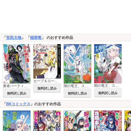
「
安田大地
」 「
稲荷竜
」 のおすすめ作品
セーブ＆ロードのできる宿屋さん ～カンスト転生者が宿屋で新人育成を始めたようです～
闇の竜王、スローライフをする。【特典付き】
勇者パーティーを追い出された死霊魔術師はリッチになって魔王軍で大好きな研究ライフを送る コミック版
闇の竜王、スローライフをする。
無料試し読み
無料試し読み
無料試し読み
無料試し読み
「
BKコミックス
」のおすすめ作品