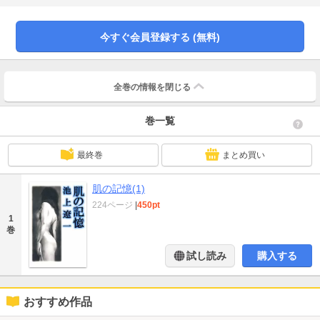
スと幻想の世界！！
今すぐ会員登録する (無料)
全巻の情報を
閉じる
巻一覧
最終巻
まとめ買い
肌の記憶(1)
224ページ
|
450pt
1
巻
試し読み
購入する
おすすめ作品