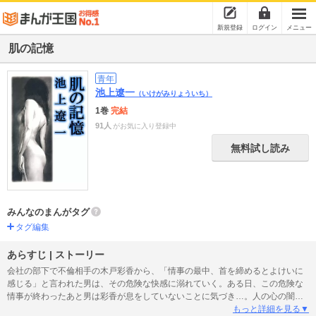
新規登録
ログイン
メニュー
肌の記憶
青年
池上遼一
（いけがみりょういち）
1巻
完結
91人
がお気に入り登録中
無料試し読み
みんなのまんがタグ
タグ編集
あらすじ | ストーリー
会社の部下で不倫相手の木戸彩香から、「情事の最中、首を締めるとよけいに
感じる」と言われた男は、その危険な快感に溺れていく。ある日、この危険な
情事が終わったあと男は彩香が息をしていないことに気づき…。人の心の闇に
潜む“魔性”が香りたつ！！コミック界の鬼才が、満を持して描く、絢爛たるエロ
もっと詳細を見る▼