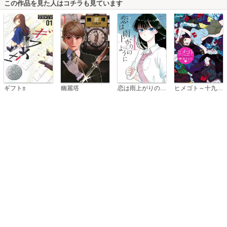
この作品を見た人はコチラも見ています
恋は雨上がりのように
ギフト±
幽麗塔
ヒメゴト～十九歳の制服～