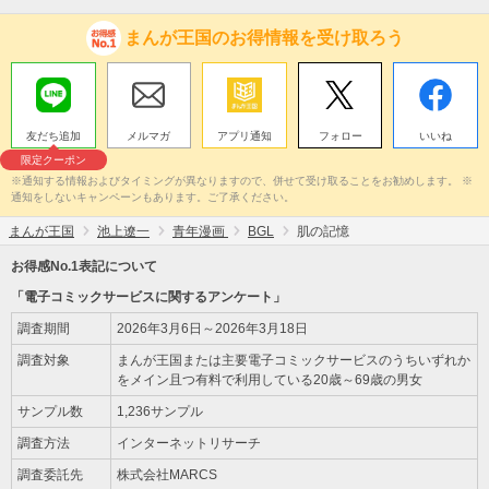
まんが王国のお得情報を受け取ろう
友だち追加
メルマガ
アプリ通知
フォロー
いいね
限定クーポン
※通知する情報およびタイミングが異なりますので、併せて受け取ることをお勧めします。 ※
通知をしないキャンペーンもあります。ご了承ください。
まんが王国
池上遼一
青年漫画
BGL
肌の記憶
お得感No.1表記について
「電子コミックサービスに関するアンケート」
調査期間
2026年3月6日～2026年3月18日
調査対象
まんが王国または主要電子コミックサービスのうちいずれか
をメイン且つ有料で利用している20歳～69歳の男女
サンプル数
1,236サンプル
調査方法
インターネットリサーチ
調査委託先
株式会社MARCS