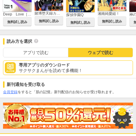
賭博堕天録カイジ 24億脱出編
湘南純愛組！
Deep Love［REAL]
神
探偵学園Q
無料試し読み
無料試し読み
無料試し読み
無料試し読み
読み方を選択
アプリで読む
ウェブで読む
専用アプリのダウンロード
サクサクまんがを読めて多機能！
新刊通知を受け取る
会員登録
をすると「肌の記憶」新刊配信のお知らせが受け取れます。