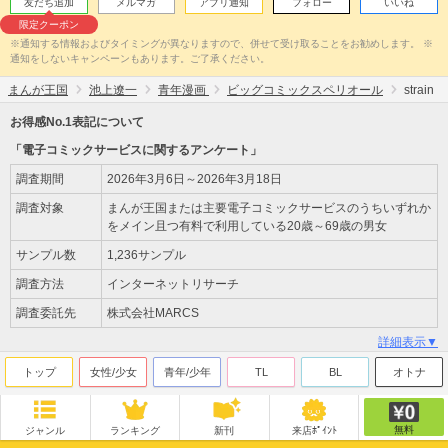
友だち追加
メルマガ
アプリ通知
フォロー
いいね
限定クーポン
※通知する情報およびタイミングが異なりますので、併せて受け取ることをお勧めします。 ※
通知をしないキャンペーンもあります。ご了承ください。
まんが王国
池上遼一
青年漫画
ビッグコミックスペリオール
strain
お得感No.1表記について
「電子コミックサービスに関するアンケート」
調査期間
2026年3月6日～2026年3月18日
調査対象
まんが王国または主要電子コミックサービスのうちいずれか
をメイン且つ有料で利用している20歳～69歳の男女
サンプル数
1,236サンプル
調査方法
インターネットリサーチ
調査委託先
株式会社MARCS
詳細表示▼
トップ
女性/少女
青年/少年
TL
BL
オトナ
無料
ジャンル
ランキング
新刊
来店ﾎﾟｲﾝﾄ