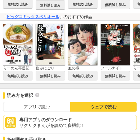
無料試し読み
無料試し読み
無料試し読み
無料試し読み
「
ビッグコミックスペリオール
」のおすすめ作品
らーめん再遊記
住みにごり
血の轍
フールナイト
ら
無料試し読み
無料試し読み
無料試し読み
無料試し読み
読み方を選択
アプリで読む
ウェブで読む
専用アプリのダウンロード
サクサクまんがを読めて多機能！
新刊通知を受け取る