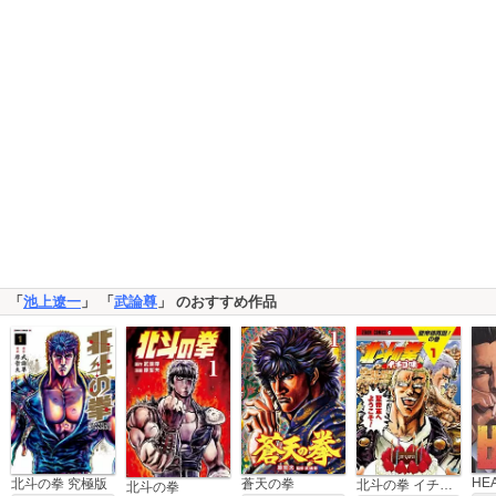
「
池上遼一
」 「
武論尊
」 のおすすめ作品
HE
北斗の拳 究極版
蒼天の拳
北斗の拳 イチゴ味
北斗の拳