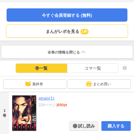
シオンという年端もいかない娘がいた。そのいたいけな少女・シオンに哀願さ
れた馬勇は、なんと最初の依頼人を殺してしまう。その殺された依頼人はマレ
ーシアの暗黒街の組織の人間であり、またその背後には日本有数の企業グルー
今すぐ会員登録する (無料)
プ“ＫＵＳＡＫＡ”の影があった……いったい、この母娘と“ＫＵＳＡＫＡ”とはど
んな関係があるのか？
まんがレポを見る
1件
全巻の情報を
閉じる
巻一覧
コマ一覧
最終巻
まとめ買い
strain(1)
224ページ
|
690pt
1
巻
試し読み
購入する