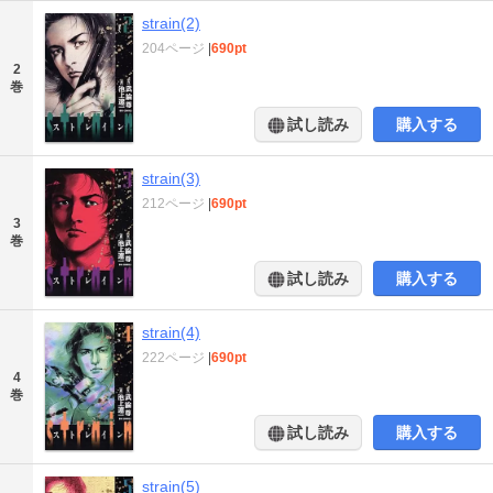
strain(2)
204ページ
|
690pt
2
巻
試し読み
購入する
strain(3)
212ページ
|
690pt
3
巻
試し読み
購入する
strain(4)
222ページ
|
690pt
4
巻
試し読み
購入する
strain(5)