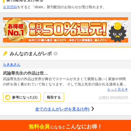
会員登録
をすると「strain」新刊配信のお知らせが受け取れます。
みんなのまんがレポ
らきあさん
武論尊先生の作品は世…
武論尊先生の作品は世界が舞台でスケールが大きくて展開も凄いく家族や仲間
の絆を強く書かれていて熱くなります。 そして池上先生の描かれる漫画も素晴
らしいです。女性は可愛らしく美しく。 男性は力強い中に優しさがあり格好良
もっと見る▼
く。 そして動きに流れがあります。 闇と光りの工夫凄い！ いつも楽しませて
参考になった(
1
)
報告する
公開日:
2016/02/25
くれます。
全てのまんがレポを見る(1件)
無料会員
こんなにお得！
になると