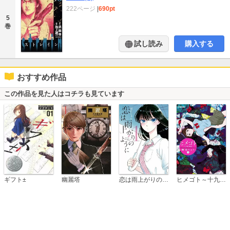
222ページ
|
690pt
5
巻
試し読み
購入する
おすすめ作品
この作品を見た人はコチラも見ています
恋は雨上がりのように
ギフト±
幽麗塔
ヒメゴト～十九歳の制服～