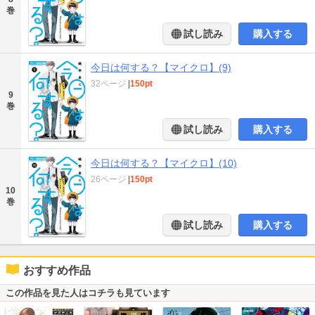
巻
試し読み
購入する
今日は何する？【マイクロ】(9)
32ページ
|
150pt
9
巻
試し読み
購入する
今日は何する？【マイクロ】(10)
26ページ
|
150pt
10
巻
試し読み
購入する
おすすめ作品
この作品を見た人はコチラも見ています