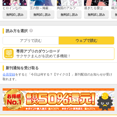
ヒロインなのに、イケメンアイドル♂になりました!?
王の獣～掩蔽のアルカナ～
殉国のアルファ～オメガ・ベルサイユ～
過ぎたる愛は猛毒【マイクロ】
無料試し読み
無料試し読み
無料試し読み
無料試し読み
読み方を選択
アプリで読む
ウェブで読む
専用アプリのダウンロード
サクサクまんがを読めて多機能！
新刊通知を受け取る
会員登録
をすると「今日は何する？【マイクロ】」新刊配信のお知らせが受け
取れます。