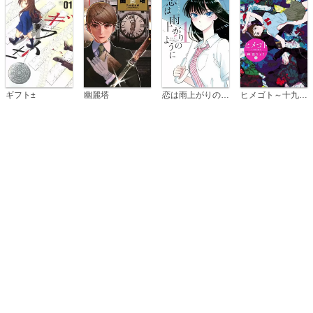
恋は雨上がりのように
ギフト±
幽麗塔
ヒメゴト～十九歳の制服～