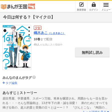
新規登録
ログイン
メニュー
今日は何する？【マイクロ】
少女
嶋木あこ
（しまきあこ）
10巻
まで配信
49人
がお気に入り登録中
無料試し読み
みんなのまんがタグ
タグ編集
あらすじ | ストーリー
眉目秀麗、学業優秀、スポーツ万能。将来を嘱望され、周囲からも一目を置か
れる・・・そんな西脇衛は、13才年下の弟・誠を溺愛！ 弟のためにすべてを
捧げる衛の、超人的愛と受難の日々とはーー！？ 『ぴんとこな』『殉国のア
ルファ』の嶋木あこの最新作！！
もっと詳細を見る▼