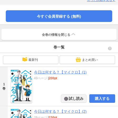
今すぐ会員登録する (無料)
全巻の情報を
閉じる
巻一覧
最新刊
まとめ買い
今日は何する？【マイクロ】(1)
49ページ
|
200pt
1
巻
試し読み
購入する
今日は何する？【マイクロ】(2)
26ページ
|
150pt