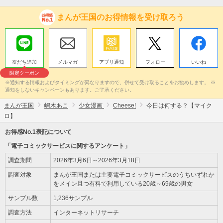
まんが王国のお得情報を受け取ろう
友だち追加
メルマガ
アプリ通知
フォロー
いいね
限定クーポン
※通知する情報およびタイミングが異なりますので、併せて受け取ることをお勧めします。 ※
通知をしないキャンペーンもあります。ご了承ください。
まんが王国
嶋木あこ
少女漫画
Cheese!
今日は何する？【マイク
ロ】
お得感No.1表記について
「電子コミックサービスに関するアンケート」
調査期間
2026年3月6日～2026年3月18日
調査対象
まんが王国または主要電子コミックサービスのうちいずれか
をメイン且つ有料で利用している20歳～69歳の男女
サンプル数
1,236サンプル
調査方法
インターネットリサーチ