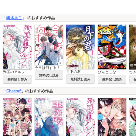
「
嶋木あこ
」 のおすすめ作品
今日は何する？
月下の君
ぴんとこな
殉国のアルファ～オメガ・ベルサイユ～
ひ
無料試し読み
無料試し読み
無料試し読み
無料試し読み
「
Cheese!
」のおすすめ作品