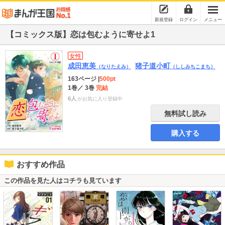
新規登録
ログイン
メニュー
【コミックス版】恋は包むように寄せよ1
女性
成田恵美
猪子道小町
（なりたえみ）
（ししみちこまち）
163ページ
|
500pt
1巻
／ 3巻
完結
6人
がお気に入り登録中
無料試し読み
購入する
おすすめ作品
この作品を見た人はコチラも見ています