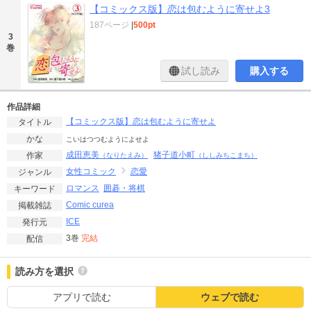
【コミックス版】恋は包むように寄せよ3
187ページ
|
500pt
3
巻
試し読み
購入する
作品詳細
【コミックス版】恋は包むように寄せよ
タイトル
かな
こいはつつむようによせよ
成田恵美
猪子道小町
作家
（なりたえみ）
（ししみちこまち）
女性コミック
恋愛
ジャンル
ロマンス
囲碁・将棋
キーワード
Comic curea
掲載雑誌
ICE
発行元
3巻
完結
配信
読み方を選択
アプリで読む
ウェブで読む