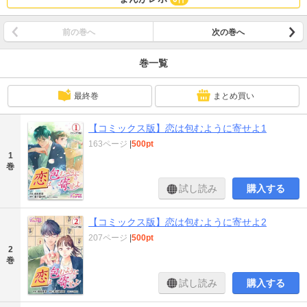
前の巻へ
次の巻へ
巻一覧
最終巻
まとめ買い
【コミックス版】恋は包むように寄せよ1
163ページ
|
500pt
1
巻
試し読み
購入する
【コミックス版】恋は包むように寄せよ2
207ページ
|
500pt
2
巻
試し読み
購入する