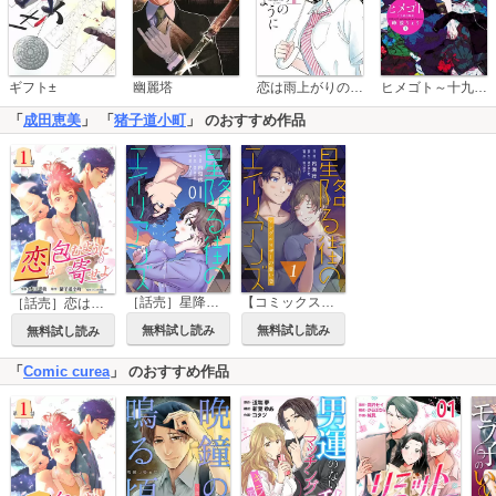
恋は雨上がりのように
ギフト±
幽麗塔
ヒメゴト～十九歳の制服～
「
成田恵美
」 「
猪子道小町
」 のおすすめ作品
［話売］星降る街のエイリアンズ ～シングルマザーの憂い恋～
【コミックス版】星降る街のエイリアンズ ～シングルマザーの憂い恋～
［話売］恋は包むように寄せよ
無料試し読み
無料試し読み
無料試し読み
「
Comic curea
」 のおすすめ作品