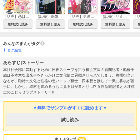
［話売］恋は包むように寄せよ
［話売］晩鐘の鳴る頃に～恋はごはんの後で～
［話売］男運のない私がマッチングアプリしてみたら～キラびやかな闇に堕ちました～
［話売］リミットシンデレラ～はじめての恋は〆切のあとで～
無料試し読み
無料試し読み
無料試し読み
無料試し読み
みんなのまんがタグ
タグ編集
あらすじ|ストーリー
本社社会部に異動するために日夜スクープを狙う横浜支局の新聞記者・船橋千
歳は不本意な出来事をきっかけに文化部に異動させられてしまう。将棋担当と
なるが、独特の文化と性格の悪いトップ棋士・四条碧と接して一気に将棋が苦
手に。しかし、取材を進めるうちに見る目が変わり…!? 女性新聞記者と天才棋
士のこじらせラブストーリー!!
▼無料でサンプルがすぐに読めます▼
試し読み
まんがレポ
0件