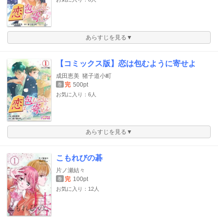
あらすじを見る▼
【コミックス版】恋は包むように寄せよ
成田恵美
猪子道小町
完
500pt
巻
お気に入り：6人
あらすじを見る▼
こもれびの碁
片ノ瀬結々
完
100pt
巻
お気に入り：12人