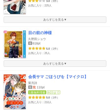
3.0
（3件）
お気に入り：225人
あらすじを見る▼
目の前の神様
久野田ショウ
618pt
巻
5.0
（1件）
お気に入り：25人
あらすじを見る▼
会長サマ ごほうびを【マイクロ】
梨月詩
完
110pt
巻
1冊無料増量
8/23まで
5.0
（1件）
お気に入り：210人