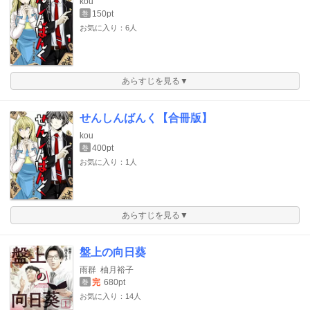
kou
150pt
巻
お気に入り：6人
あらすじを見る▼
せんしんばんく【合冊版】
kou
400pt
巻
お気に入り：1人
あらすじを見る▼
盤上の向日葵
雨群
柚月裕子
完
680pt
巻
お気に入り：14人