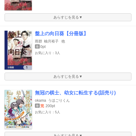
あらすじを見る▼
盤上の向日葵【分冊版】
雨群
柚月裕子
他
0pt
巻
お気に入り：3人
あらすじを見る▼
無冠の棋士、幼女に転生する(話売り)
okama
うほごりくん
完
200pt
巻
お気に入り：5人
あらすじを見る▼