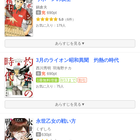
鍋倉夫
完
690pt
巻
5.0
（6件）
お気に入り：179人
あらすじを見る▼
3月のライオン昭和異聞 灼熱の時代
西川秀明
羽海野チカ
完
690pt
巻
1冊無料増量
8/13まで
割引
お気に入り：75人
あらすじを見る▼
永世乙女の戦い方
くずしろ
630pt
巻