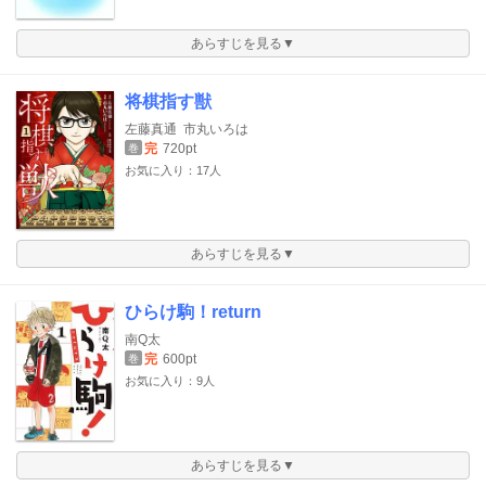
あらすじを見る▼
将棋指す獣
左藤真通
市丸いろは
完
720pt
巻
お気に入り：17人
あらすじを見る▼
ひらけ駒！return
南Q太
完
600pt
巻
お気に入り：9人
あらすじを見る▼