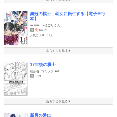
無冠の棋士、幼女に転生する【電子単行
本】
okama
うほごりくん
完
640pt
巻
お気に入り：11人
あらすじを見る▼
17年後の棋士
橋広香
コミックDAO
88pt
巻
あらすじを見る▼
新月の盤に