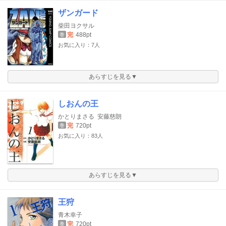
ザンガード
柴田ヨクサル
完
488pt
巻
お気に入り：7人
あらすじを見る▼
しおんの王
かとりまさる
安藤慈朗
完
720pt
巻
お気に入り：83人
あらすじを見る▼
王狩
青木幸子
完
720pt
巻