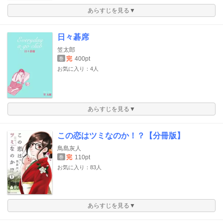
あらすじを見る▼
日々碁席
笠太郎
完
400pt
巻
お気に入り：4人
あらすじを見る▼
この恋はツミなのか！？【分冊版】
鳥島灰人
完
110pt
巻
お気に入り：83人
あらすじを見る▼