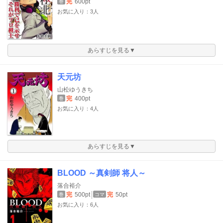
完
600pt
巻
お気に入り：3人
あらすじを見る▼
天元坊
山松ゆうきち
完
400pt
巻
お気に入り：4人
あらすじを見る▼
BLOOD ～真剣師 将人～
落合裕介
完
500pt
完
50pt
巻
コマ
お気に入り：6人