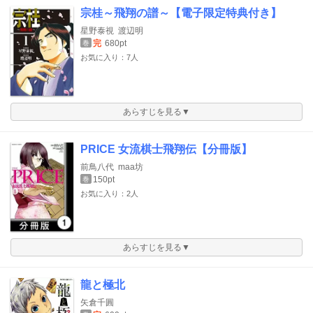
宗桂～飛翔の譜～【電子限定特典付き】
星野泰視
渡辺明
完
680pt
巻
お気に入り：7人
あらすじを見る▼
PRICE 女流棋士飛翔伝【分冊版】
前鳥八代
maa坊
150pt
巻
お気に入り：2人
あらすじを見る▼
龍と極北
矢倉千圓