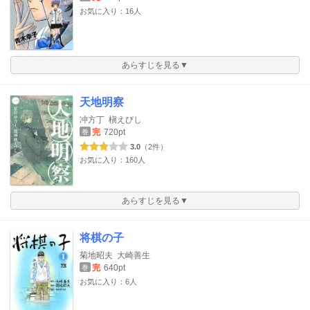
お気に入り：16人
あらすじを見る▼
天地明察
冲方丁
槇えびし
完
720pt
巻
3.0
（2件）
お気に入り：160人
あらすじを見る▼
将棋の子
菊地昭夫
大崎善生
完
640pt
巻
お気に入り：6人