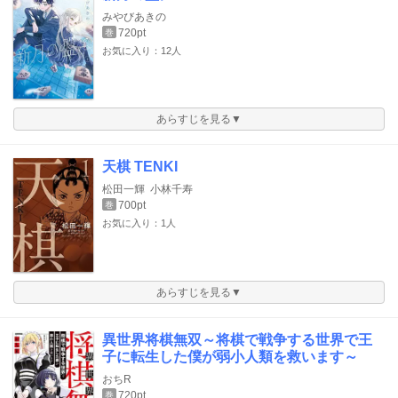
みやびあきの
720pt
巻
お気に入り：12人
あらすじを見る▼
天棋 TENKI
松田一輝
小林千寿
700pt
巻
お気に入り：1人
あらすじを見る▼
異世界将棋無双～将棋で戦争する世界で王
子に転生した僕が弱小人類を救います～
おちR
720pt
巻