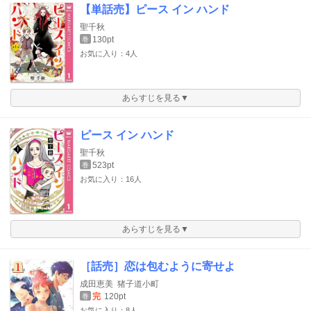
【単話売】ピース イン ハンド
聖千秋
130pt
巻
お気に入り：4人
あらすじを見る▼
ピース イン ハンド
聖千秋
523pt
巻
お気に入り：16人
あらすじを見る▼
［話売］恋は包むように寄せよ
成田恵美
猪子道小町
完
120pt
巻
お気に入り：8人