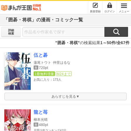
新規登録
ログイン
メニュー
「囲碁・将棋」の漫画・コミック一覧
詳細
検索
"囲碁・将棋"
の検索結果
1～50件/全67件
伍と碁
蓮尾トウト
仲里はるな
720pt
巻
1冊無料増量
8/24まで
お気に入り：173人
あらすじを見る▼
龍と苺
柳本光晴
480pt
巻
月間少年ランキング
47位