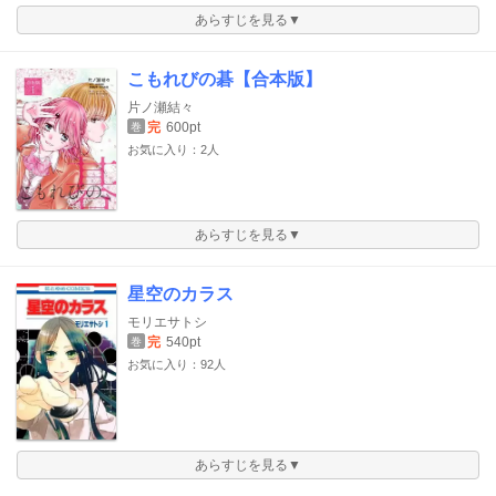
あらすじを見る▼
こもれびの碁【合本版】
片ノ瀬結々
完
600pt
巻
お気に入り：2人
あらすじを見る▼
星空のカラス
モリエサトシ
完
540pt
巻
お気に入り：92人
あらすじを見る▼