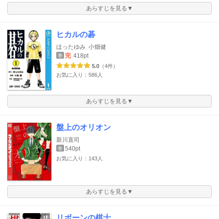
あらすじを見る▼
ヒカルの碁
ほったゆみ
小畑健
完
418pt
巻
5.0
（4件）
お気に入り：586人
あらすじを見る▼
盤上のオリオン
新川直司
540pt
巻
お気に入り：143人
あらすじを見る▼
リボーンの棋士