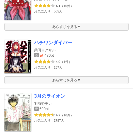
4.1
（10件）
お気に入り：565人
あらすじを見る▼
ハチワンダイバー
柴田ヨクサル
完
480pt
巻
4.0
（1件）
お気に入り：137人
あらすじを見る▼
3月のライオン
羽海野チカ
690pt
巻
4.7
（10件）
お気に入り：1787人