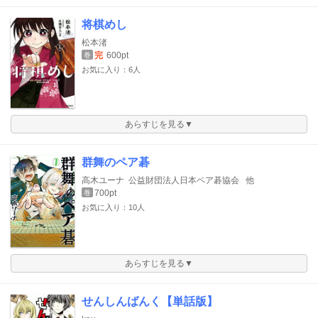
将棋めし
松本渚
完
600pt
巻
お気に入り：6人
あらすじを見る▼
群舞のペア碁
高木ユーナ
公益財団法人日本ペア碁協会
他
700pt
巻
お気に入り：10人
あらすじを見る▼
せんしんばんく【単話版】