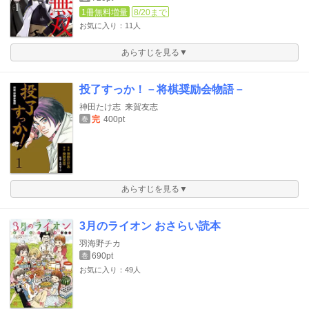
1冊無料増量
8/20まで
お気に入り：11人
あらすじを見る▼
投了すっか！－将棋奨励会物語－
神田たけ志
来賀友志
完
400pt
巻
あらすじを見る▼
3月のライオン おさらい読本
羽海野チカ
690pt
巻
お気に入り：49人