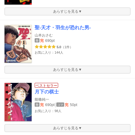
あらすじを見る▼
聖-天才・羽生が恐れた男-
山本おさむ
完
690pt
巻
5.0
（1件）
お気に入り：144人
あらすじを見る▼
ベストセラー
月下の棋士
能條純一
完
690pt
完
50pt
巻
コマ
お気に入り：98人
あらすじを見る▼