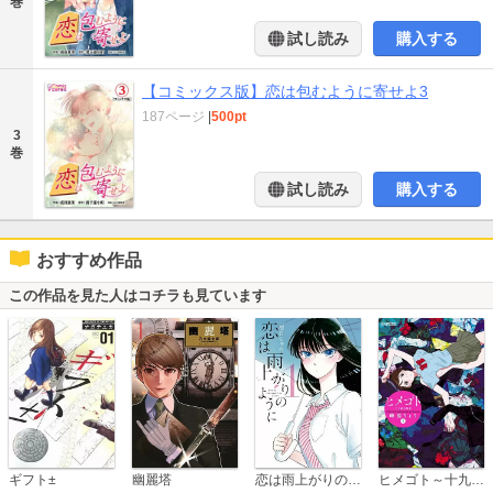
巻
試し読み
購入する
【コミックス版】恋は包むように寄せよ3
187ページ
|
500pt
3
巻
試し読み
購入する
おすすめ作品
この作品を見た人はコチラも見ています
恋は雨上がりのように
ギフト±
幽麗塔
ヒメゴト～十九歳の制服～