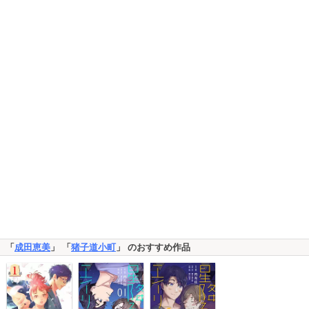
「
成田恵美
」 「
猪子道小町
」 のおすすめ作品