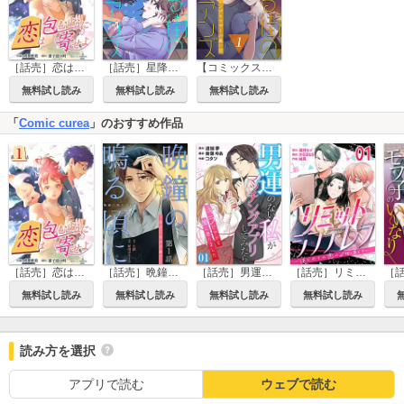
［話売］星降る街のエイリアンズ ～シングルマザーの憂い恋～
【コミックス版】星降る街のエイリアンズ ～シングルマザーの憂い恋～
［話売］恋は包むように寄せよ
無料試し読み
無料試し読み
無料試し読み
「
Comic curea
」のおすすめ作品
［話売］恋は包むように寄せよ
［話売］晩鐘の鳴る頃に～恋はごはんの後で～
［話売］男運のない私がマッチングアプリしてみたら～キラびやかな闇に堕ちました～
［話売］リミットシンデレラ～はじめての恋は〆切のあとで～
無料試し読み
無料試し読み
無料試し読み
無料試し読み
読み方を選択
アプリで読む
ウェブで読む