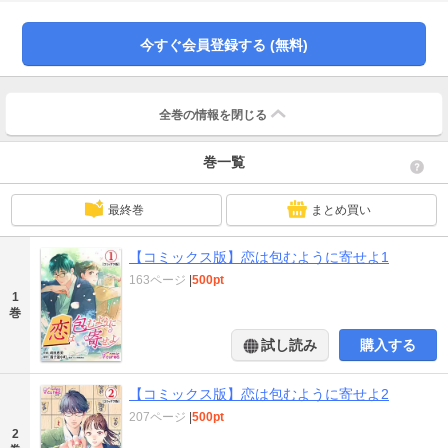
士のこじらせラブストーリー!!
今すぐ会員登録する (無料)
全巻の情報を
閉じる
巻一覧
最終巻
まとめ買い
【コミックス版】恋は包むように寄せよ1
163ページ
|
500pt
1
巻
試し読み
購入する
【コミックス版】恋は包むように寄せよ2
207ページ
|
500pt
2