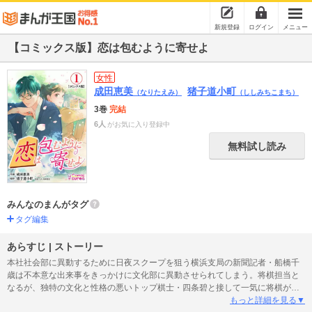
新規登録
ログイン
メニュー
【コミックス版】恋は包むように寄せよ
女性
成田恵美
猪子道小町
（なりたえみ）
（ししみちこまち）
3巻
完結
6人
がお気に入り登録中
無料試し読み
みんなのまんがタグ
タグ編集
あらすじ | ストーリー
本社社会部に異動するために日夜スクープを狙う横浜支局の新聞記者・船橋千
歳は不本意な出来事をきっかけに文化部に異動させられてしまう。将棋担当と
なるが、独特の文化と性格の悪いトップ棋士・四条碧と接して一気に将棋が苦
手に。しかし、取材を進めるうちに見る目が変わり…!? 女性新聞記者と天才棋
もっと詳細を見る▼