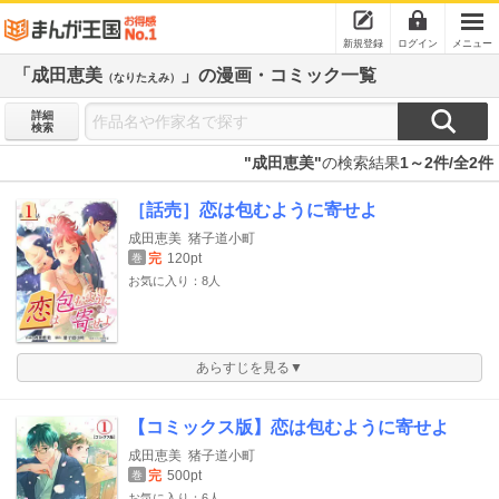
新規登録
ログイン
メニュー
「成田恵美
」の漫画・コミック一覧
（なりたえみ）
詳細
検索
"成田恵美"
の検索結果
1～2件/全2件
［話売］恋は包むように寄せよ
成田恵美
猪子道小町
完
120pt
巻
お気に入り：8人
あらすじを見る▼
【コミックス版】恋は包むように寄せよ
成田恵美
猪子道小町
完
500pt
巻
お気に入り：6人