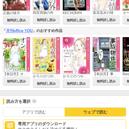
四百四病の外
落花流水の情
正義の味方
KECHONPA
無料試し読み
無料試し読み
無料試し読み
無料試し読み
「
月刊office YOU
」のおすすめ作品
【単話売】オンナ59歳 熟れたり枯れたり恋したり
【単話売】事故物件と彼女の最期の日
かろりのつやごと
かろりのつやごと Season2
無料試し読み
無料試し読み
無料試し読み
無料試し読み
読み方を選択
アプリで読む
ウェブで読む
専用アプリのダウンロード