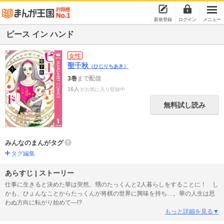
新規登録
ログイン
メニュー
ピース イン ハンド
女性
聖千秋
（ひじりちあき）
3巻
まで配信
16人
がお気に入り登録中
無料試し読み
みんなのまんがタグ
タグ編集
あらすじ | ストーリー
仕事に生きると決めた華は突然、甥のたっくんと2人暮らしをすることに！ し
かも、ひょんなことからたっくんが将棋の世界に興味を持ち…。華の人生は思
わぬ方向に転がり始めて―!?
もっと詳細を見る▼