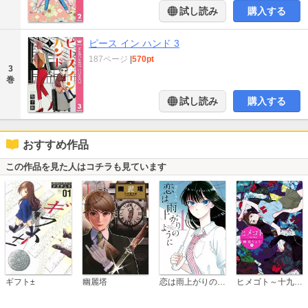
試し読み
購入する
ピース イン ハンド 3
187ページ
|
570pt
3
巻
試し読み
購入する
おすすめ作品
この作品を見た人はコチラも見ています
恋は雨上がりのように
ギフト±
幽麗塔
ヒメゴト～十九歳の制服～