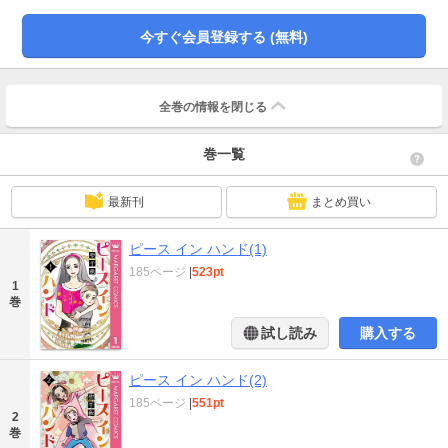
今すぐ会員登録する (無料)
全巻の情報を
閉じる
巻一覧
最新刊
まとめ買い
ピース イン ハンド(1)
185ページ
|
523pt
1
巻
試し読み
購入する
ピース イン ハンド(2)
185ページ
|
551pt
2
巻