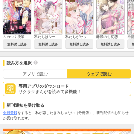
ムカつく後輩にヤりたいようにやられてます（分冊版）
私たちはシーツの中で恋をする（分冊版）
私たちがセックスするまであと99日
離婚のち初恋 再会した幼馴染と甘い一夜を過ごしたら…
無料試し読み
無料試し読み
無料試し読み
無料試し読み
読み方を選択
アプリで読む
ウェブで読む
専用アプリのダウンロード
サクサクまんがを読めて多機能！
新刊通知を受け取る
会員登録
をすると「私が恋したきみじゃない（分冊版）」新刊配信のお知らせ
が受け取れます。