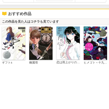
おすすめ作品
この作品を見た人はコチラも見ています
恋は雨上がりのように
ギフト±
幽麗塔
ヒメゴト～十九歳の制服～