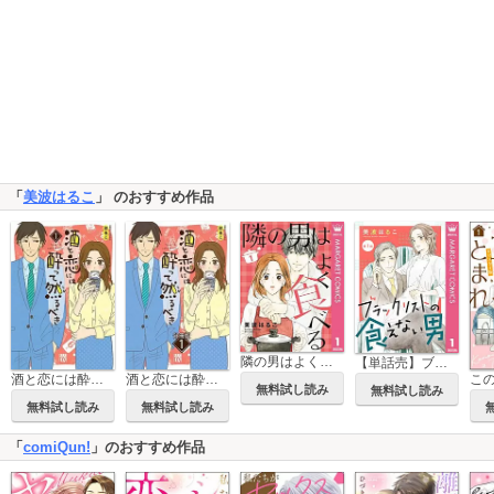
「
美波はるこ
」 のおすすめ作品
隣の男はよく食べる
【単話売】ブラックリストの食えない男
酒と恋には酔って然るべき【電子単行本】
酒と恋には酔って然るべき【分冊版】
無料試し読み
無料試し読み
無料試し読み
無料試し読み
「
comiQun!
」のおすすめ作品