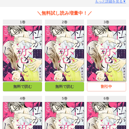
約20年ぶりに彼の実家に同窓会の案内状を送ってみる。同窓会当日、“なおきく
もっと詳細を見る▼
ん”が現れるが、小学生時代からあまりにも激変した、ふてぶてしい超変わり者
になっていた！ さらに無一文なことが発覚すると、とんでもない提案をして
＼無料試し読み増量中！／
きて――？ 淡い恋の思い出と、少しの下心が打ち砕かれた先にあるのは……
一筋縄ではいかない新たな恋!?
1巻
2巻
3巻
無料で読む
無料で読む
割引中
4巻
5巻
6巻