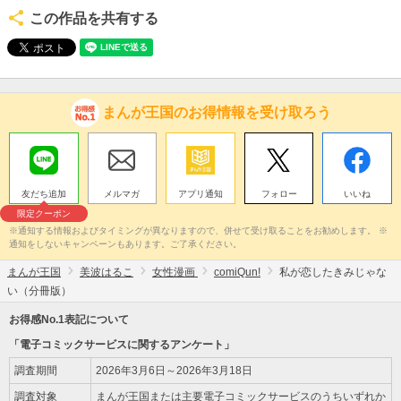
この作品を共有する
まんが王国のお得情報を受け取ろう
友だち追加
メルマガ
アプリ通知
フォロー
いいね
限定クーポン
※通知する情報およびタイミングが異なりますので、併せて受け取ることをお勧めします。 ※
通知をしないキャンペーンもあります。ご了承ください。
まんが王国
美波はるこ
女性漫画
comiQun!
私が恋したきみじゃな
い（分冊版）
お得感No.1表記について
「電子コミックサービスに関するアンケート」
調査期間
2026年3月6日～2026年3月18日
調査対象
まんが王国または主要電子コミックサービスのうちいずれか