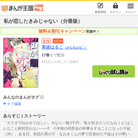
新規登録
ログイン
メニュー
私が恋したきみじゃない（分冊版）
無料＆割引キャンペーン
実施中！
女性
NEW
美波はるこ
（みなみはるこ）
17巻
まで配信
217人
がお気に入り登録中
みんなのまんがタグ
タグ編集
あらすじ | ストーリー
「カラダで払わせてほしい。今なら一晩3千円」“私が好きだったなおくん”はこ
んなこと絶対言わない――!! 小学校の同窓会の幹事をすることになった千紘
（30）。ある日、初恋の男の子・なおきくんの夢で目覚めた千紘はその勢いで