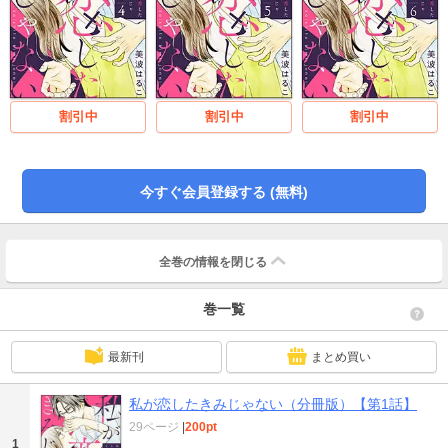
割引中
割引中
割引中
今すぐ会員登録する (無料)
全巻の情報を
閉じる
巻一覧
最新刊
まとめ買い
私が恋したきみじゃない（分冊版）【第1話】
29ページ
|
200pt
1