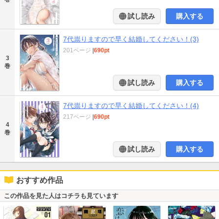
試し読み
購入する
7代祟りますので早く結婚してください！(3)
201ページ
|
690pt
3
巻
試し読み
購入する
7代祟りますので早く結婚してください！(4)
217ページ
|
690pt
4
巻
試し読み
購入する
おすすめ作品
この作品を見た人はコチラも見ています