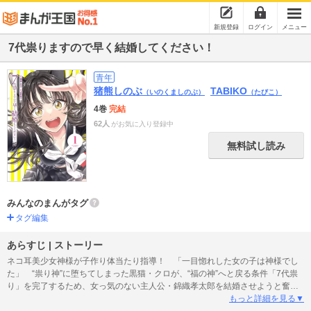
新規登録
ログイン
メニュー
7代祟りますので早く結婚してください！
青年
猪熊しのぶ
TABIKO
（いのくましのぶ）
（たびこ）
4巻
完結
62人
がお気に入り登録中
無料試し読み
みんなのまんがタグ
タグ編集
あらすじ | ストーリー
ネコ耳美少女神様が子作り体当たり指導！ 「一目惚れした女の子は神様でし
た」 “祟り神”に堕ちてしまった黒猫・クロが、“福の神”へと戻る条件「7代祟
り」を完了するため、女っ気のない主人公・錦織孝太郎を結婚させようと奮闘
するが、彼の想い人はクロ自身で･･･ 月刊!スピリッツ読者アンケート１位の
もっと詳細を見る▼