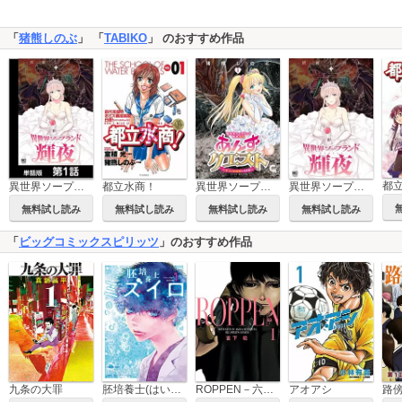
「
猪熊しのぶ
」 「
TABIKO
」 のおすすめ作品
都
異世界ソープランド輝夜【単話版】
都立水商！
異世界ソープランド輝夜外伝 あんずクエスト ～おてんば泡姫の大冒険～
異世界ソープランド輝夜
無料試し読み
無料試し読み
無料試し読み
無料試し読み
「
ビッグコミックスピリッツ
」のおすすめ作品
九条の大罪
胚培養士(はいばいようし)ミズイロ～不妊治療のスペシャリスト～
ROPPEN－六篇－
アオアシ