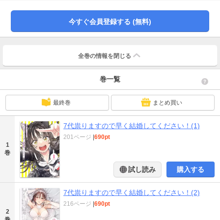
「ちょっぴりエッチな神様同居ラブコメ」、開幕！！！！
今すぐ会員登録する (無料)
全巻の情報を
閉じる
巻一覧
最終巻
まとめ買い
7代祟りますので早く結婚してください！(1)
201ページ
|
690pt
1
巻
試し読み
購入する
7代祟りますので早く結婚してください！(2)
216ページ
|
690pt
2
巻