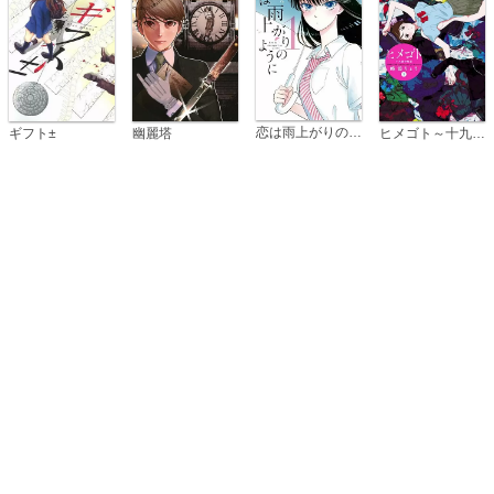
恋は雨上がりのように
ギフト±
幽麗塔
ヒメゴト～十九歳の制服～