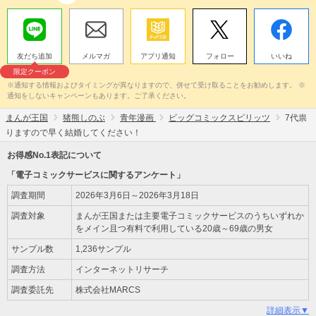
友だち追加
メルマガ
アプリ通知
フォロー
いいね
限定クーポン
※通知する情報およびタイミングが異なりますので、併せて受け取ることをお勧めします。 ※
通知をしないキャンペーンもあります。ご了承ください。
まんが王国
猪熊しのぶ
青年漫画
ビッグコミックスピリッツ
7代祟
りますので早く結婚してください！
お得感No.1表記について
「電子コミックサービスに関するアンケート」
調査期間
2026年3月6日～2026年3月18日
調査対象
まんが王国または主要電子コミックサービスのうちいずれか
をメイン且つ有料で利用している20歳～69歳の男女
サンプル数
1,236サンプル
調査方法
インターネットリサーチ
調査委託先
株式会社MARCS
詳細表示▼