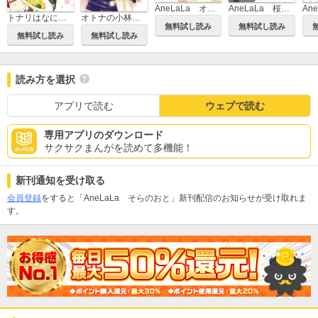
AneLaLa オトナの小林くん
AneLaLa 桜蘭高校ホスト部 特別編
トナリはなにを食う人ぞ
オトナの小林くん
無料試し読み
無料試し読み
無料試し読み
無料試し読み
読み方を選択
アプリで読む
ウェブで読む
専用アプリのダウンロード
サクサクまんがを読めて多機能！
新刊通知を受け取る
会員登録
をすると「AneLaLa そらのおと」新刊配信のお知らせが受け取れま
す。