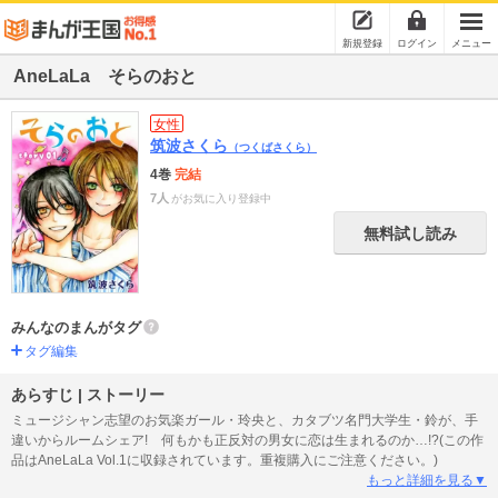
新規登録
ログイン
メニュー
AneLaLa そらのおと
女性
筑波さくら
（つくばさくら）
4巻
完結
7人
がお気に入り登録中
無料試し読み
みんなのまんがタグ
タグ編集
あらすじ | ストーリー
ミュージシャン志望のお気楽ガール・玲央と、カタブツ名門大学生・鈴が、手
違いからルームシェア! 何もかも正反対の男女に恋は生まれるのか…!?(この作
品はAneLaLa Vol.1に収録されています。重複購入にご注意ください。)
もっと詳細を見る▼