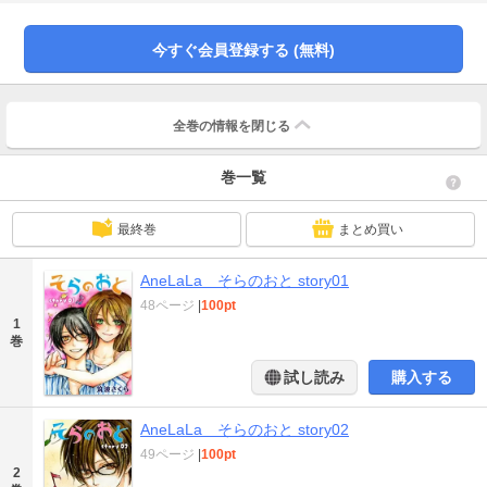
今すぐ会員登録する (無料)
全巻の情報を
閉じる
巻一覧
最終巻
まとめ買い
AneLaLa そらのおと story01
48ページ
|
100pt
1
巻
試し読み
購入する
AneLaLa そらのおと story02
49ページ
|
100pt
2