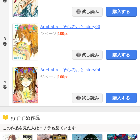
巻
試し読み
購入する
AneLaLa そらのおと story03
43ページ
|
100pt
3
巻
試し読み
購入する
AneLaLa そらのおと story04
53ページ
|
100pt
4
巻
試し読み
購入する
おすすめ作品
この作品を見た人はコチラも見ています