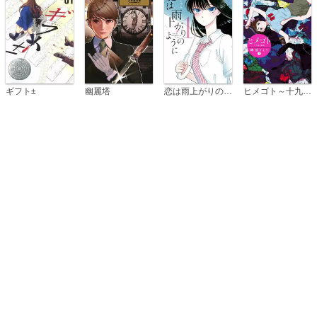
恋は雨上がりのように
ギフト±
幽麗塔
ヒメゴト～十九歳の制服～