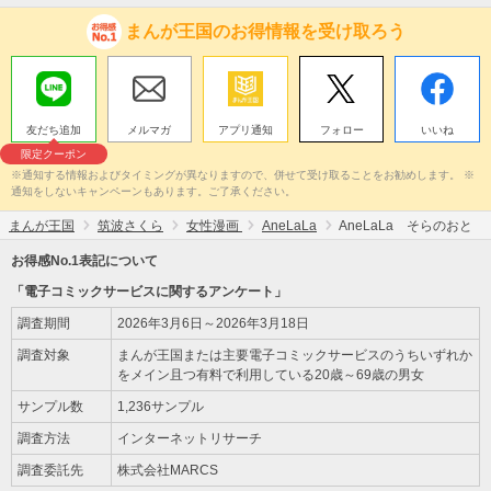
まんが王国のお得情報を受け取ろう
友だち追加
メルマガ
アプリ通知
フォロー
いいね
限定クーポン
※通知する情報およびタイミングが異なりますので、併せて受け取ることをお勧めします。 ※
通知をしないキャンペーンもあります。ご了承ください。
まんが王国
筑波さくら
女性漫画
AneLaLa
AneLaLa そらのおと
お得感No.1表記について
「電子コミックサービスに関するアンケート」
調査期間
2026年3月6日～2026年3月18日
調査対象
まんが王国または主要電子コミックサービスのうちいずれか
をメイン且つ有料で利用している20歳～69歳の男女
サンプル数
1,236サンプル
調査方法
インターネットリサーチ
調査委託先
株式会社MARCS