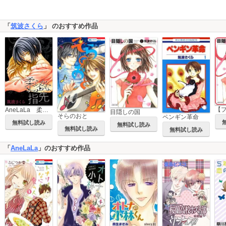
「
筑波さくら
」 のおすすめ作品
AneLaLa 柔らかな指先
目隠しの国
そらのおと
ペンギン革命
無料試し読み
無料試し読み
無料試し読み
無料試し読み
「
AneLaLa
」のおすすめ作品