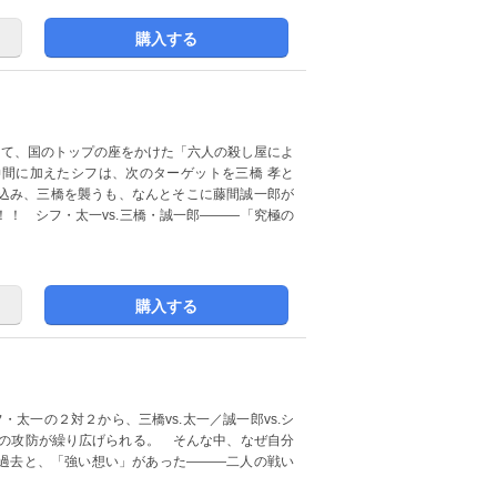
購入する
にて、国のトップの座をかけた「六人の殺し屋によ
間に加えたシフは、次のターゲットを三橋 孝と
込み、三橋を襲うも、なんとそこに藤間誠一郎が
！ シフ・太一vs.三橋・誠一郎―――「究極の
購入する
・太一の２対２から、三橋vs.太一／誠一郎vs.シ
退の攻防が繰り広げられる。 そんな中、なぜ自分
過去と、「強い想い」があった―――二人の戦い