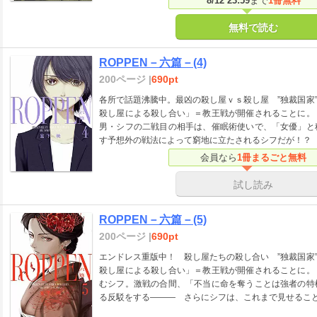
8/12 23:59
まで
1冊無料
無料で読む
ROPPEN－六篇－(4)
200ページ |
690pt
各所で話題沸騰中。最凶の殺し屋ｖｓ殺し屋 ”独裁国家
殺し屋による殺し合い」＝教王戦が開催されることに。
男・シフの二戦目の相手は、催眠術使いで、「女優」と
す予想外の戦法によって窮地に立たされるシフだが！？
会員なら
1冊まるごと無料
試し読み
ROPPEN－六篇－(5)
200ページ |
690pt
エンドレス重版中！ 殺し屋たちの殺し合い ”独裁国家
殺し屋による殺し合い」＝教王戦が開催されることに。
むシフ。激戦の合間、「不当に命を奪うことは強者の特
る反駁をする――― さらにシフは、これまで見せるこ