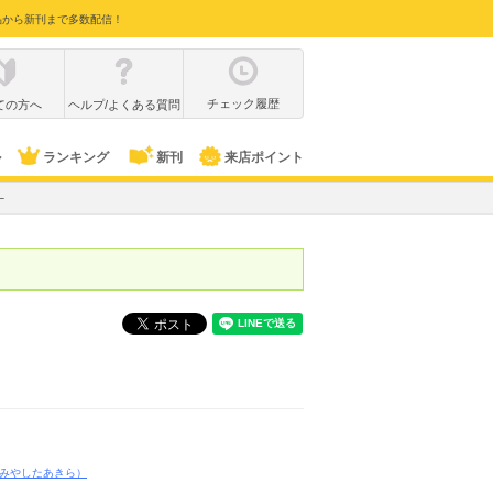
品から新刊まで多数配信！
チェック履歴
ての方へ
ヘルプ/よくある質問
ル
ランキング
新刊
来店ポイント
－
みやしたあきら）