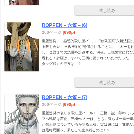
試し読み
ROPPEN－六篇－(6)
200ページ |
690pt
重版連発！ 蠱惑的殺し屋バトル ”独裁国家”六篇法国
る殺し合い」＝教王戦が開催されることに。 太一を仲
し、２対１での急襲を計画する。深夜、三橋陣営に忍び
現れる！計画は、すべて三橋に読まれていたのだった…！
タッグ戦」の行方は！？
試し読み
ROPPEN－六篇－(7)
200ページ |
690pt
重版連発の哀しき殺し屋バトル！ 三橋・誠一郎vs. シフ
フへ戦局は変化。三橋vs.太一は、ともに譲らず一進一
が教王側についているか語る三橋。実は彼には、壮絶な
は最終局面へ。果たして生き残るのは！？