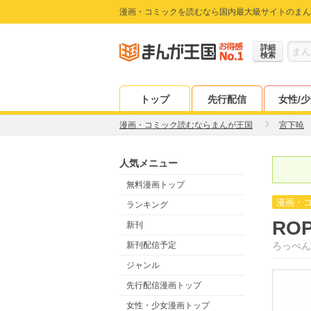
漫画・コミックを読むなら国内最大級サイトのまん
詳細
検索
トップ
先行配信
女性/
漫画・コミック読むならまんが王国
宮下暁
人気メニュー
無料漫画トップ
漫画・
ランキング
RO
新刊
新刊配信予定
ろっぺん
ジャンル
先行配信漫画トップ
女性・少女漫画トップ