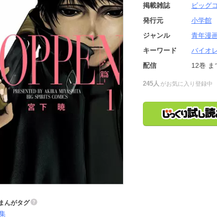
掲載雑誌
ビッグ
発行元
小学館
ジャンル
青年漫
キーワード
バイオ
配信
12巻
ま
245人
がお気に入り登録中
まんがタグ
集