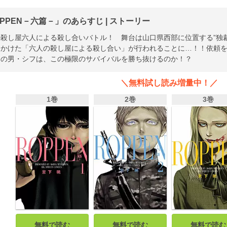
PPEN－六篇－」のあらすじ | ストーリー
殺し屋六人による殺し合いバトル！ 舞台は山口県西部に位置する”独
をかけた「六人の殺し屋による殺し合い」が行われることに…！！依頼
しの男・シフは、この極限のサバイバルを勝ち抜けるのか！？
＼無料試し読み増量中！／
1巻
2巻
3巻
無料で読む
無料で読む
無料で読む