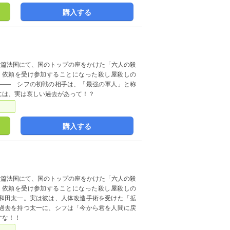
購入する
六篇法国にて、国のトップの座をかけた「六人の殺
 依頼を受け参加することになった殺し屋殺しの
―― シフの初戦の相手は、「最強の軍人」と称
には、実は哀しい過去があって！？
購入する
六篇法国にて、国のトップの座をかけた「六人の殺
 依頼を受け参加することになった殺し屋殺しの
和田太一。実は彼は、人体改造手術を受けた「拡
過去を持つ太一に、シフは「今から君を人間に戻
すな！！