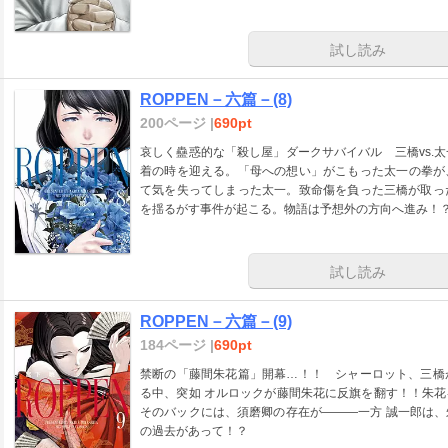
試し読み
ROPPEN－六篇－(8)
200ページ |
690pt
哀しく蠱惑的な「殺し屋」ダークサバイバル 三橋vs.
着の時を迎える。「母への想い」がこもった太一の拳が
て気を失ってしまった太一。致命傷を負った三橋が取っ
を揺るがす事件が起こる。物語は予想外の方向へ進み！
試し読み
ROPPEN－六篇－(9)
184ページ |
690pt
禁断の「藤間朱花篇」開幕…！！ シャーロット、三橋
る中、突如 オルロックが藤間朱花に反旗を翻す！！朱
そのバックには、須磨卿の存在が―――一方 誠一郎は
の過去があって！？