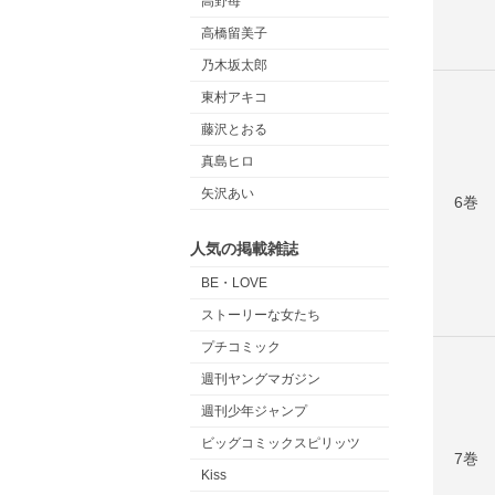
高野苺
高橋留美子
乃木坂太郎
東村アキコ
藤沢とおる
真島ヒロ
矢沢あい
6巻
人気の掲載雑誌
BE・LOVE
ストーリーな女たち
プチコミック
週刊ヤングマガジン
週刊少年ジャンプ
ビッグコミックスピリッツ
7巻
Kiss