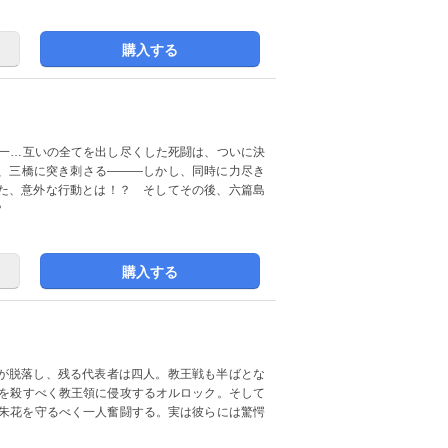
購入する
太一…互いの全てを出し尽くした死闘は、ついに決
、三橋に突き刺さる―――しかし、同時に力尽き
た、意外な行動とは！？ そしてその後、六篇島
？
購入する
が脱落し、残る代表者は四人。教王戦も半ばとな
花を殺すべく教王領に侵攻するオルロック。そして
、朱花を守るべく一人奮闘する。実は彼らには驚愕