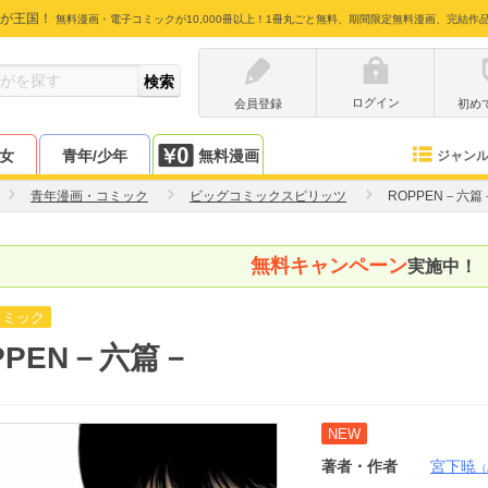
が王国！
無料漫画・電子コミックが10,000冊以上！1冊丸ごと無料、期間限定無料漫画、完結作
ログイン
会員登録
初め
少女
青年/少年
無料漫画
ジャン
青年漫画・コミック
ビッグコミックスピリッツ
ROPPEN－六篇
無料キャンペーン
実施中！
コミック
PPEN－六篇－
NEW
著者・作者
宮下暁
（