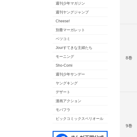
週刊少年マガジン
週刊ヤングジャンプ
Cheese!
別冊マーガレット
ベツコミ
Jourすてきな主婦たち
モーニング
8巻
Sho-Comi
週刊少年サンデー
ヤングキング
デザート
漫画アクション
モバフラ
ビックコミックスペリオール
9巻