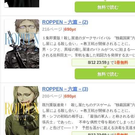
無料で読む
ROPPEN－六篇－(2)
216ページ |
690pt
１集即重版！殺し屋達のダークサバイバル ”独裁国家”
し屋による殺し合い」＝教王戦が開催されることに。
男・シフと、異端の殺し屋達のバトルがついに始まる―
される佐和田太一。常軌を逸した戦闘力を発揮する太一
8/12 23:59
まで
1冊無料
無料で読む
ROPPEN－六篇－(3)
200ページ |
690pt
既刊重版連発！ 殺し屋たちのデスゲーム ”独裁国家”
し屋による殺し合い」＝教王戦が開催されることに。
男・シフの初戦の相手は、「最強の軍人」と称される佐
張兵士」であった。 不幸な偶然で母を殺めてしまった
す」と告げて――！？ 予想を遥かに超える決着を見逃