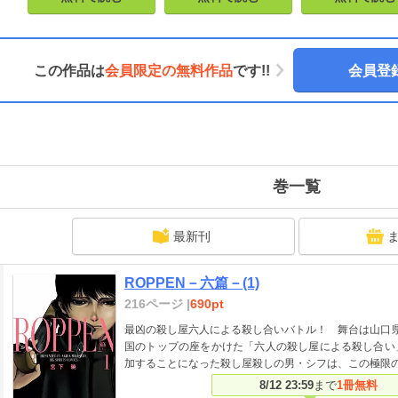
この作品は
会員限定の無料作品
です!!
会員登
巻一覧
最新刊
ROPPEN－六篇－(1)
216ページ |
690pt
最凶の殺し屋六人による殺し合いバトル！ 舞台は山口県
国のトップの座をかけた「六人の殺し屋による殺し合い
加することになった殺し屋殺しの男・シフは、この極限
8/12 23:59
まで
1冊無料