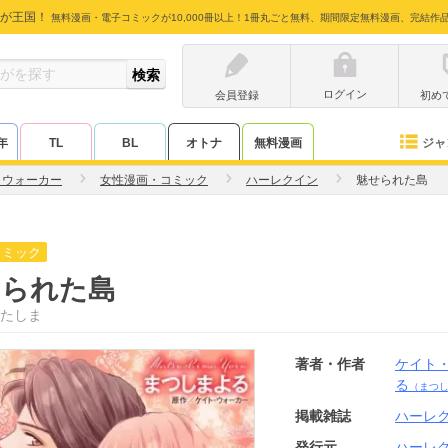
が王国！
無料漫画・電子コミックが10,000冊以上！1冊丸ごと無料、期間限定無料漫画、完結作
ログイン
会員登録
初め
ジャ
年
TL
BL
オトナ
無料漫画
・ウォーカー
女性漫画・コミック
ハーレクイン
魅せられた島
コミック
せられた島
たしま
著者・作者
ケイト
る
（まつ
掲載雑誌
ハーレ
発行元
ハーレ