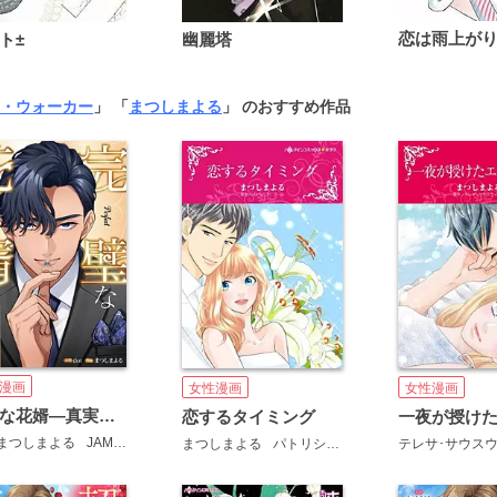
ト±
幽麗塔
・ウォーカー
」 「
まつしまよる
」 のおすすめ作品
漫画
女性漫画
女性漫画
完璧な花婿―真実の愛を捧げますか？【タテヨミ】
恋するタイミング
まつしまよる
JAMTOON
まつしまよる
パトリシア・ノール