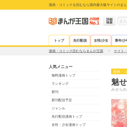
漫画・コミックを読むなら国内最大級サイトのまん
詳細
検索
トップ
先行配信
女性/少女
青年/少
漫画・コミック読むならまんが王国
ケイト
人気メニュー
漫画・
無料漫画トップ
魅
ランキング
みせられ
新刊
新刊配信予定
ジャンル
先行配信漫画トップ
女性・少女漫画トップ