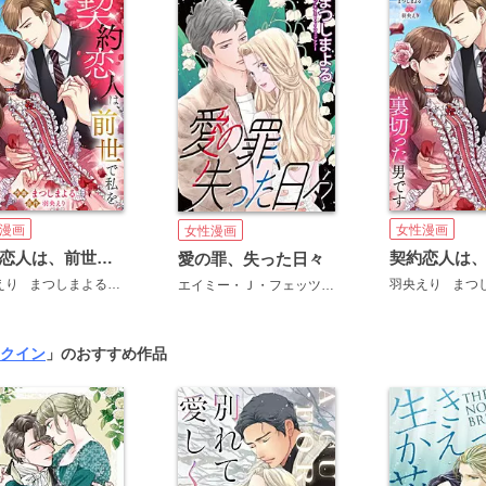
漫画
女性漫画
女性漫画
契約恋人は、前世で私を裏切った男です【ページ版】
愛の罪、失った日々
えり
まつしまよる
JAMTOON
羽央えり
まつ
エイミー・Ｊ・フェッツァー
まつしまよる
クイン
」のおすすめ作品