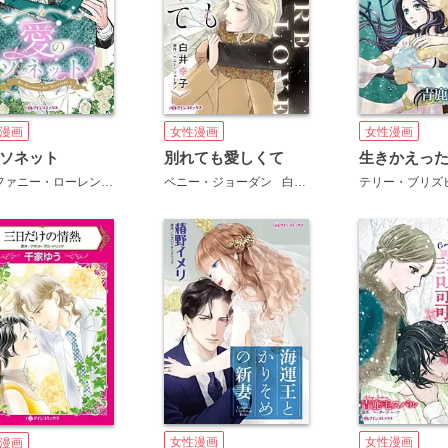
漫画
女性漫画
女性漫画
ソネット
別れても愛しくて
生きかえっ
ステファニー・ローレンス
わたぬきめん
ペニー・ジョーダン
白井幸子
テリー・ブリズ
女性漫画
女性漫画
漫画