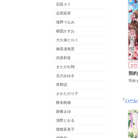
石田スイ
石田拓実
海野つなみ
楳図かずお
大久保ヒロミ
御茶漬海苔
河原和音
女性
きたがわ翔
北川みゆき
羽央
草野誼
さかたのり子
「
ハーレ
椎名軽穂
新條まゆ
清野とおる
曽根富美子