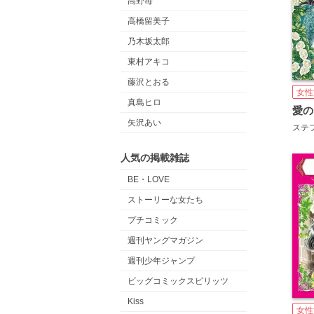
高野苺
高橋留美子
乃木坂太郎
東村アキコ
藤沢とおる
女性
真島ヒロ
愛の
矢沢あい
人気の掲載雑誌
BE・LOVE
ストーリーな女たち
プチコミック
週刊ヤングマガジン
週刊少年ジャンプ
ビッグコミックスピリッツ
Kiss
女性