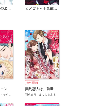
恋は雨上がりのように
ヒメゴト～十九歳の制服～
女性漫画
一夜が授けたエンジェル
契約恋人は、前世で私を裏切った男です【タテヨミ】
テレサ･サウスウィック
まつしまよる
羽央えり
まつしまよる