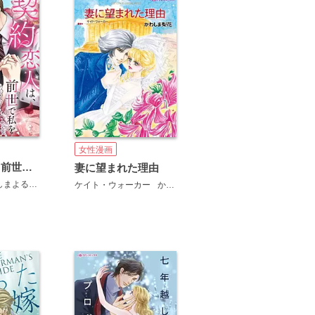
女性漫画
契約恋人は、前世で私を裏切った男です【電子単行本版】
妻に望まれた理由
しまよる
JAMTOON
ケイト・ウォーカー
かわしま梨花