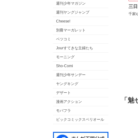
週刊少年マガジン
三日
週刊ヤングジャンプ
千家
Cheese!
別冊マーガレット
ベツコミ
Jourすてきな主婦たち
モーニング
Sho-Comi
週刊少年サンデー
ヤングキング
デザート
「魅
漫画アクション
モバフラ
ビックコミックスペリオール