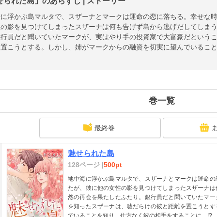
せられた島」のあらすじ | ストーリー
海に浮かぶ島マルタで、スザーナとマークは運命の恋に落ちる。幸せな
性の影を見つけてしまったスザーナは何も告げず島から逃げだしてしま
銀行員だと聞いていたマークが、実はやり手の投資家で大富豪だという
を置こうとする。しかし、姉がマークからの融資を切実に望んでいるこ
巻一覧
最終巻
魅せられた島
128ページ |
500pt
地中海に浮かぶ島マルタで、スザーナとマークは運命の
たが、彼に他の女性の影を見つけてしまったスザーナは
然の再会を果たしたふたり。銀行員だと聞いていたマー
を知ったスザーナは、嘘だらけの彼と距離を置こうとす
でいることを知り、仕方なく彼の相手をすることに…!?