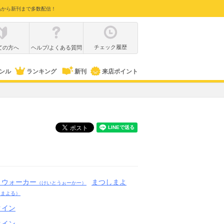
品から新刊まで多数配信！
チェック履歴
ての方へ
ヘルプ/よくある質問
ンル
ランキング
新刊
来店ポイント
・ウォーカー
まつしまよ
（けいとうぉーかー）
しまよる）
クイン
クイン