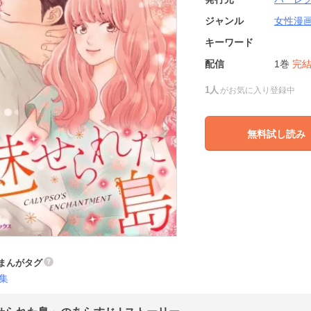
ジャンル
女性漫
キーワード
配信
1巻
完
1人
がお気に入り登録中
無料試し読み
まんがタグ
集