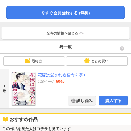
彼に義務感から結婚を申し込まれた。わたしは“また”愛のない結婚に身を投じて
しまうの――？
今すぐ会員登録する (無料)
全巻の情報を
閉じる
巻一覧
最終巻
まとめ買い
花嫁は愛されぬ宿命を嘆く
128ページ
|
500pt
1
巻
試し読み
購入する
おすすめ作品
この作品を見た人はコチラも見ています