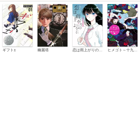
恋は雨上がりのように
ギフト±
幽麗塔
ヒメゴト～十九歳の制服～