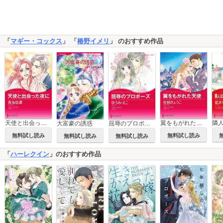
「
マギー・コックス
」 「
椿野イメリ
」 のおすすめ作品
天使と出会った夜に
翼をもがれた天使
大富豪の誘惑
屈辱のプロポーズ
無料試し読み
無料試し読み
無料試し読み
無料試し読み
「
ハーレクイン
」のおすすめ作品