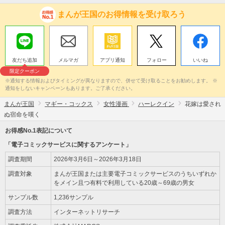
まんが王国のお得情報を受け取ろう
友だち追加
メルマガ
アプリ通知
フォロー
いいね
限定クーポン
※通知する情報およびタイミングが異なりますので、併せて受け取ることをお勧めします。 ※
通知をしないキャンペーンもあります。ご了承ください。
まんが王国
マギー・コックス
女性漫画
ハーレクイン
花嫁は愛され
ぬ宿命を嘆く
お得感No.1表記について
「電子コミックサービスに関するアンケート」
調査期間
2026年3月6日～2026年3月18日
調査対象
まんが王国または主要電子コミックサービスのうちいずれか
をメイン且つ有料で利用している20歳～69歳の男女
サンプル数
1,236サンプル
調査方法
インターネットリサーチ