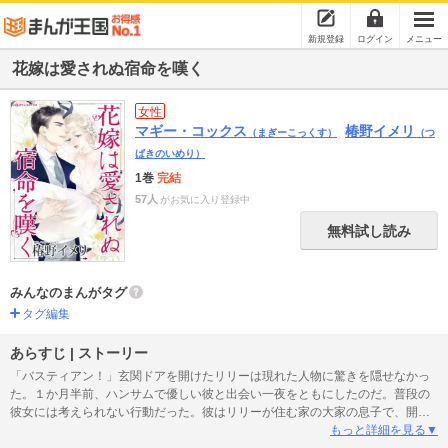
新規登録
ログイン
メニュー
花嫁は愛されぬ宿命を嘆く
女性
マギー・コックス
椿野イメリ
（まぎーこっくす）
（つ
ばきのいめり）
1巻
完結
57人
がお気に入り登録中
無料試し読み
みんなのまんがタグ
タグ編集
あらすじ | ストーリー
「バスティアン！」玄関ドアを開けたリリーは現れた人物に驚きを隠せなかっ
た。１か月半前、ハンサムで優しい彼と出会い一夜をともにしたのだ。普段の
彼女には考えられない行動だった。彼はリリーが住む家の大家の息子で、開発
のため立ち退きを言い渡しに来たという。わたしも彼に言わなければ…。彼女
もっと詳細を見る▼
はあの夜に、新しい命を授かっていた。思い切って妊娠したことを伝えると、