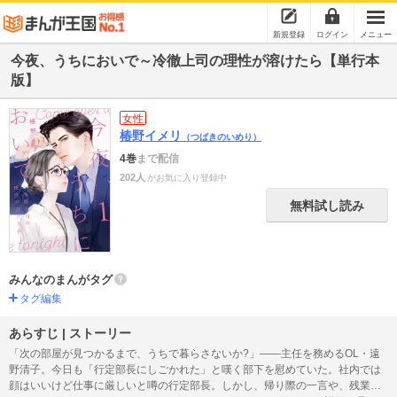
新規登録
ログイン
メニュー
今夜、うちにおいで～冷徹上司の理性が溶けたら【単行本
版】
女性
椿野イメリ
（つばきのいめり）
4巻
まで配信
202人
がお気に入り登録中
無料試し読み
みんなのまんがタグ
タグ編集
あらすじ | ストーリー
「次の部屋が見つかるまで、うちで暮らさないか?」――主任を務めるOL・遠
野清子。今日も「行定部長にしごかれた」と嘆く部下を慰めていた。社内では
顔はいいけど仕事に厳しいと噂の行定部長。しかし、帰り際の一言や、残業中