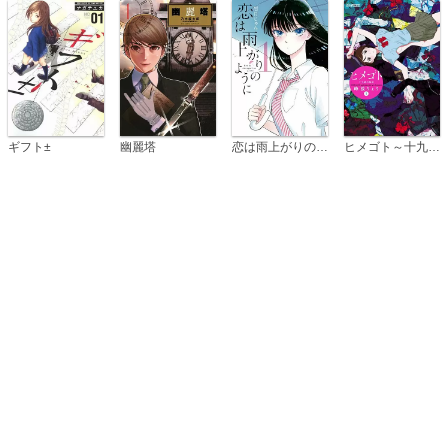
恋は雨上がりのように
ギフト±
幽麗塔
ヒメゴト～十九歳の制服～