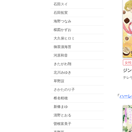
石田スイ
石田拓実
海野つなみ
楳図かずお
大久保ヒロミ
御茶漬海苔
河原和音
女性
きたがわ翔
北川みゆき
草野誼
さかたのり子
「
ハーレ
椎名軽穂
新條まゆ
清野とおる
曽根富美子