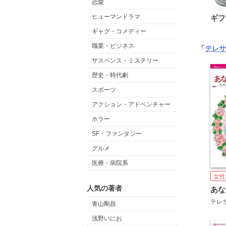
恋愛
ヒューマンドラマ
ギフ
ギャグ・コメディー
職業・ビジネス
「
テレサ
サスペンス・ミステリー
歴史・時代劇
スポーツ
アクション・アドベンチャー
ホラー
SF・ファンタジー
グルメ
医療・病院系
女性
人気の著者
青山剛昌
浅野いにお