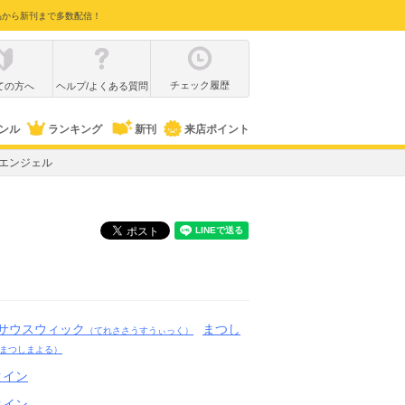
品から新刊まで多数配信！
チェック履歴
ての方へ
ヘルプ/よくある質問
ンル
ランキング
新刊
来店ポイント
エンジェル
･サウスウィック
まつし
（てれささうすうぃっく）
まつしまよる）
クイン
クイン