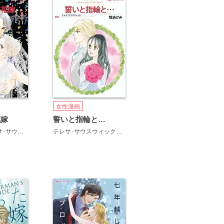
女性漫画
花嫁
誓いと指輪と…
ウスウィック
テレサ･サウスウィック
牧あけみ