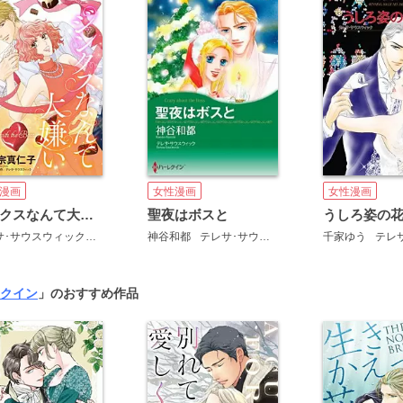
漫画
女性漫画
女性漫画
ジンクスなんて大嫌い
聖夜はボスと
うしろ姿の
テレサ･サウスウィック
宗真仁子
神谷和都
テレサ･サウスウィック
千家ゆう
テレサ･サ
クイン
」のおすすめ作品