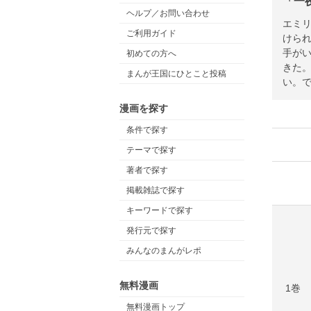
「一
ヘルプ／お問い合わせ
エミ
ご利用ガイド
けら
手が
初めての方へ
きた
まんが王国にひとこと投稿
い。
漫画を探す
条件で探す
テーマで探す
著者で探す
掲載雑誌で探す
キーワードで探す
発行元で探す
みんなのまんがレポ
無料漫画
1巻
無料漫画トップ