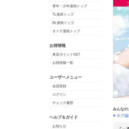
青年・少年漫画トップ
TL漫画トップ
BL漫画トップ
オトナ漫画トップ
お得情報
来店ポイントGET
お得情報一覧
ユーザーメニュー
会員登録
ログイン
チェック履歴
みんなの
タグ編
ヘルプ＆ガイド
お知らせ