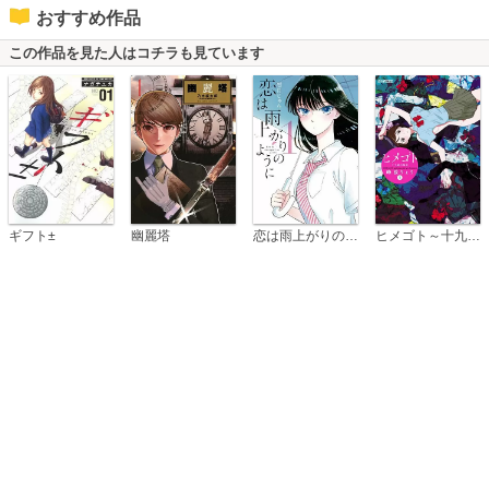
おすすめ作品
この作品を見た人はコチラも見ています
恋は雨上がりのように
ギフト±
幽麗塔
ヒメゴト～十九歳の制服～