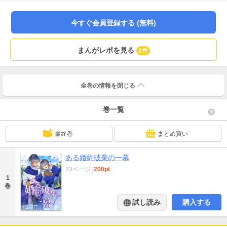
人々の目が集まった。彼女は一切動じず軽やかに婚約破棄に応じて――！？
今すぐ会員登録する (無料)
まんがレポを見る
1件
全巻の情報を
閉じる
巻一覧
最終巻
まとめ買い
ある婚約破棄の一幕
23ページ
|
200pt
1
巻
試し読み
購入する