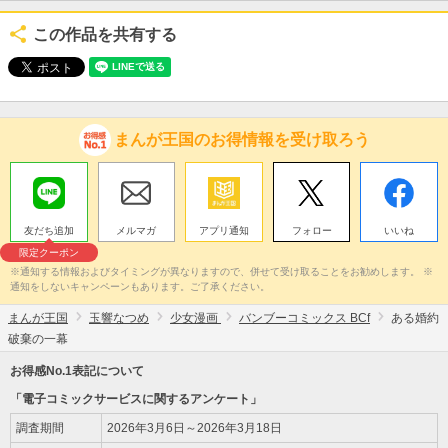
この作品を共有する
まんが王国のお得情報を受け取ろう
友だち追加
メルマガ
アプリ通知
フォロー
いいね
限定クーポン
※通知する情報およびタイミングが異なりますので、併せて受け取ることをお勧めします。 ※
通知をしないキャンペーンもあります。ご了承ください。
まんが王国
玉響なつめ
少女漫画
バンブーコミックス BCf
ある婚約
破棄の一幕
お得感No.1表記について
「電子コミックサービスに関するアンケート」
調査期間
2026年3月6日～2026年3月18日