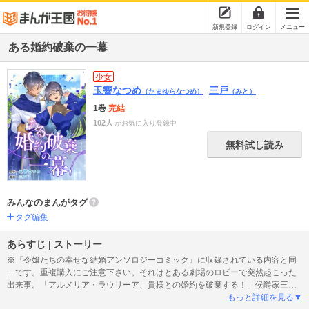
新規登録
ログイン
メニュー
ある婚約破棄の一幕
少女
玉響なつめ
三戸
（たまゆらなつめ）
（みと）
1巻
完結
102人
がお気に入り登録中
無料試し読み
みんなのまんがタグ
タグ編集
あらすじ | ストーリー
※『令嬢たちの幸せな結婚アンソロジーコミック』に収録されている内容と同
一です。重複購入にご注意下さい。それはとある劇場のロビーで突然起こった
出来事。「アルメリア・ラウリーア、貴様との婚約を破棄する！」侯爵家三男
のレオネルが、麗しの辺境伯令嬢アルメリアへ高らかに宣言し、ロビーにいた
もっと詳細を見る▼