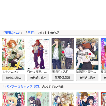
「
玉響なつめ
」 「
三戸
」 のおすすめ作品
陰陽師と天狗眼-巴市役所もののけトラブル係 THE COMIC-
恋せよ魔王、愛せよ勇者
陰陽師と天狗眼-巴市役所もののけトラブル係 THE COMIC-【単行本】
人生どん底の芋令嬢ですが、幸せな結末を目指します！アンソロジーコミック
無料試し読み
無料試し読み
無料試し読み
無料試し読み
「
バンブーコミックス BCf
」のおすすめ作品