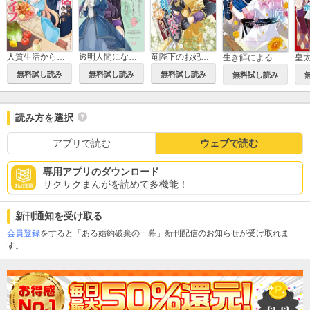
人質生活から始めるスローライフ
透明人間になったわたしと、わたしに興味がない（はずの）夫の奇妙な三か月間
竜陛下のお妃はお断りしたい！～竜陛下は10番目の側妃を溺愛中～
生き餌によるモフモフ猛禽飼育記 異世界トリップしたら、姫巫女召喚のおまけでした
無料試し読み
無料試し読み
無料試し読み
無料試し読み
読み方を選択
アプリで読む
ウェブで読む
専用アプリのダウンロード
サクサクまんがを読めて多機能！
新刊通知を受け取る
会員登録
をすると「ある婚約破棄の一幕」新刊配信のお知らせが受け取れま
す。